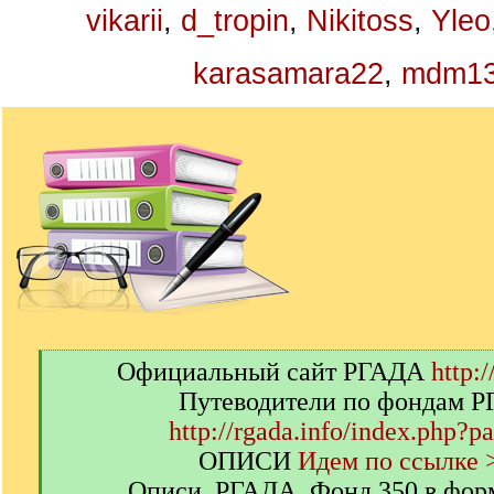
vikarii
,
d_tropin
,
Nikitoss
,
Yleo
karasamara22
,
mdm1
[
Официальный сайт РГАДА
http:/
q
Путеводители по фондам 
]
http://rgada.info/index.php?p
ОПИСИ
Идем по ссылке 
Описи. РГАДА. Фонд 350 в фор