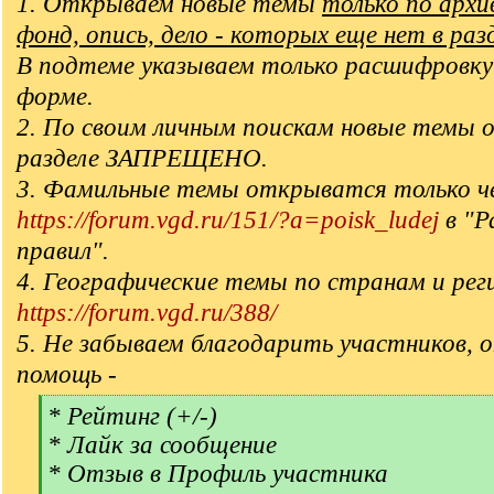
1. Открываем новые темы
только по арх
фонд, опись, дело - которых еще нет в раз
В подтеме указываем только расшифровку
форме.
2. По своим личным поискам новые темы 
разделе ЗАПРЕЩЕНО.
3. Фамильные темы открыватся только ч
https://forum.vgd.ru/151/?a=poisk_ludej
в "Р
правил".
4. Географические темы по странам и рег
https://forum.vgd.ru/388/
5. Не забываем благодарить участников, 
помощь -
[
* Рейтинг (+/-)
q
* Лайк за сообщение
]
* Отзыв в Профиль участника