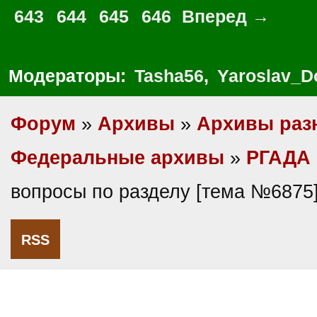
643
644
645
646
Вперед →
Модераторы:
Tasha56
,
Yaroslav_D
Форум
»
Архивы
»
Архивы раз
Федеральные архивы
»
РГАДА
вопросы по разделу [тема №6875
RSS