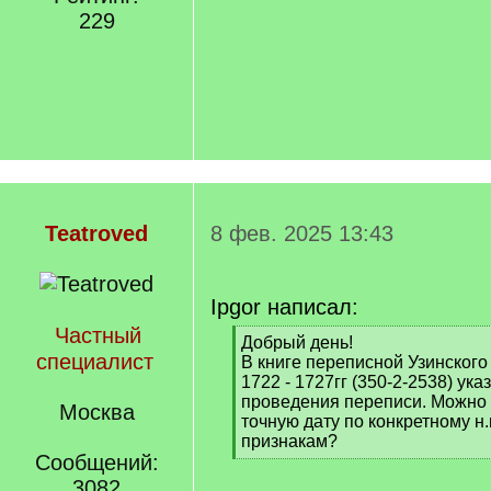
229
Teatroved
8 фев. 2025 13:43
Ipgor написал:
Частный
[
Добрый день!
специалист
q
В книге переписной Узинского 
]
1722 - 1727гг (350-2-2538) ука
проведения переписи. Можно 
Москва
точную дату по конкретному н.
признакам?
Сообщений:
[
/
3082