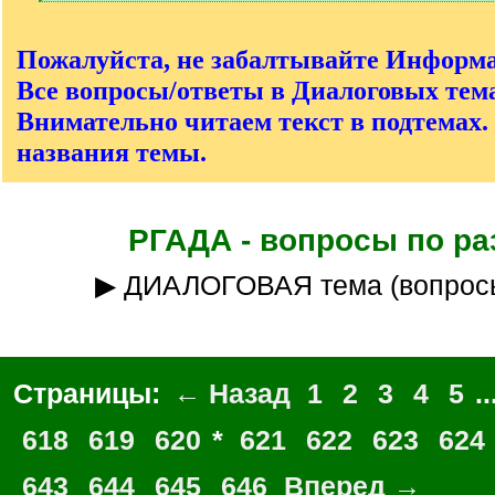
[
/
q
Пожалуйста, не забалтывайте Информ
]
Все вопросы/ответы в Диалоговых тема
Внимательно читаем текст в подтемах.
названия темы.
РГАДА - вопросы по ра
▶ ДИАЛОГОВАЯ тема (вопрос
Страницы:
← Назад
1
2
3
4
5
..
618
619
620
*
621
622
623
624
643
644
645
646
Вперед →