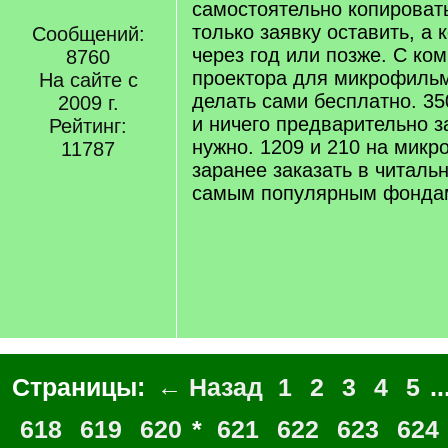
самостоятельно копироват
только заявку оставить, а 
Сообщений:
через год или позже. С ко
8760
проектора для микрофиль
На сайте с
делать сами бесплатно. 3
2009 г.
и ничего предварительно з
Рейтинг:
нужно. 1209 и 210 на микр
11787
заранее заказать в читаль
самым популярным фондам
Страницы:
← Назад
1
2
3
4
5
..
618
619
620
*
621
622
623
624