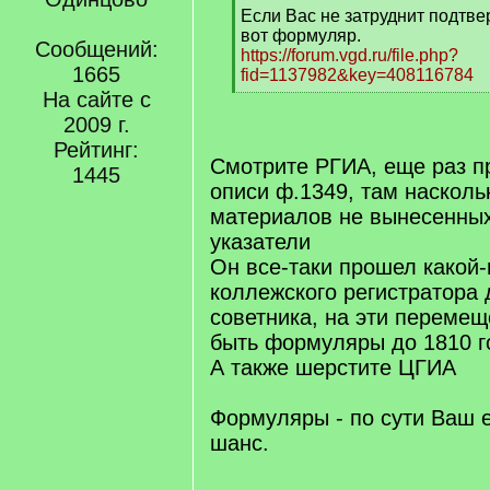
Если Вас не затруднит подтве
вот формуляр.
Сообщений:
https://forum.vgd.ru/file.php?
1665
fid=1137982&key=408116784
[
На сайте с
/
2009 г.
q
Рейтинг:
]
Смотрите РГИА, еще раз п
1445
описи ф.1349, там наскол
материалов не вынесенны
указатели
Он все-таки прошел какой-
коллежского регистратора 
советника, на эти переме
быть формуляры до 1810 г
А также шерстите ЦГИА
Формуляры - по сути Ваш 
шанс.