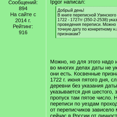
Ipgor написал:
Сообщений:
894
[
Добрый день!
На сайте с
q
В книге переписной Узинского 
]
2014 г.
1722 - 1727гг (350-2-2538) ука
проведения переписи. Можно 
Рейтинг:
точную дату по конкретному н.
916
признакам?
[
/
q
]
Можно, но для этого надо 
во многих делах даты не ук
они есть. Косвенные призна
1722 г. июня пятого дня, 
деревни без указания даты
указывается дня шестого, 
пропуск там пятое число. 
переписи по уездам прохо
от переписчиков зависело 
сейчас в России от личност