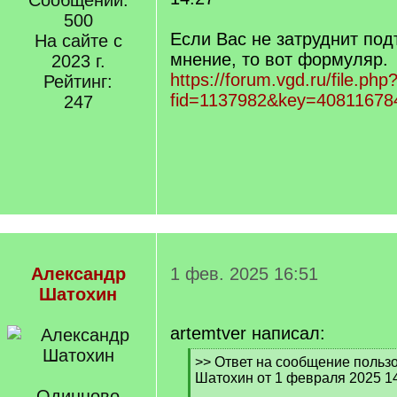
Сообщений:
500
Если Вас не затруднит по
На сайте с
мнение, то вот формуляр.
2023 г.
https://forum.vgd.ru/file.php
Рейтинг:
fid=1137982&key=40811678
247
Александр
1 фев. 2025 16:51
Шатохин
artemtver написал:
[
>> Ответ на сообщение польз
q
Шатохин от 1 февраля 2025 1
]
Одинцово