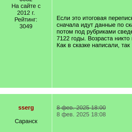
q
На сайте с
]
2012 г.
Если это итоговая переписн
Рейтинг:
сначала идут данные по ск
3049
потом под рубриками сведе
7122 годы. Возраста никто
Как в сказке написали, так 
sserg
8 фев. 2025 18:00
8 фев. 2025 18:08
Саранск