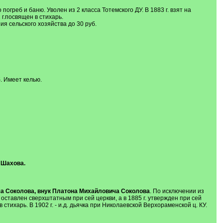
 погреб и баню. Уволен из 2 класса Тотемского ДУ. В 1883 г. взят на
 г.посвящен в стихарь.
ния сельского хозяйства до 30 руб.
б. Имеет келью.
 Шахова.
а Соколова, внук Платона Михайловича Соколова
. По исключении из
оставлен сверхштатным при сей церкви, а в 1885 г. утвержден при сей
стихарь. В 1902 г. - и.д. дьячка при Николаевской Верхораменской ц. КУ.