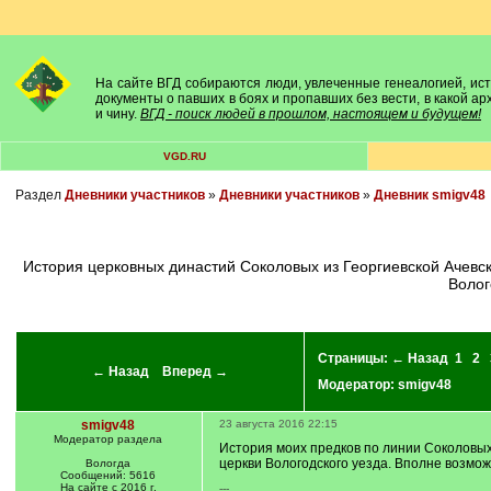
На сайте ВГД собираются люди, увлеченные генеалогией, исто
документы о павших в боях и пропавших без вести, в какой а
и чину.
ВГД - поиск людей в прошлом, настоящем и будущем!
VGD.RU
Раздел
Дневники участников
»
Дневники участников
»
Дневник smigv48
История церковных династий Соколовых из Георгиевской Ачевской, Космо-Дамиановской Яхренгской, Николаевской Святолуцкой церквей Кадниковского уезда и Воскресенской Боровецкой церкви
Волог
Страницы:
← Назад
1
2
← Назад
Вперед →
Модератор:
smigv48
smigv48
23 августа 2016 22:15
Модератор раздела
История моих предков по линии Соколовых
церкви Вологодского уезда. Вполне возмож
Вологда
Сообщений: 5616
На сайте с 2016 г.
---