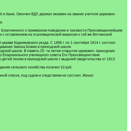
реб и баню. Окончил ВДУ, держал экзамен на звание учителя церковно-
а.
ю о. Благочинного о примерном поведении и трезвости Преосвященнейшим
ен с оставлением на псаломщической вакансии к той же Вотчинской
ркви Кадниковского уезда. С 1896 г. по 1 сентября 1914 г. состоял
давания Закона Божия в приходской школе.
одской школе. В память 25- ти летия открытия церковно- приходских
ого Епархиального училищного совета Его Преосвященством
детей пению в приходской школе с выдачей свидетельства от 1913
едения сельского хозяйства получил 10 руб.
ной список, под судом и следствием не состоял. Женат.