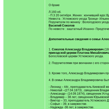
О браке
Л.193 об.
- П.3 20 октября. Жених : кончивший курс 
Невеста : Устюжского уезда Троице- Ильи
Поручители по жениху : Вологодского уез
Василий Соколов
По невесте : заштатный Иоанно- Предтече
Дополнительные сведения о семье Але
1.
Соколов Александр Владимирович
(18
приходской церкви Платона Михайлович
Богословской церкви Устюжского уезда.
2. Поручителями при венчании с его стор
3. Кроме того, Александр Владимирович 
4. В семье Александра Владимировича было 
- Леонид – 44г., преподаватель Киевской ж
- Николай –(27.04.1873) , священник Влади
- Александр– (14.09.1874), священник Уст
- Владимир – 38 лет, священник Юрьевской
- Виктор – 33, преподаватель Устюжского Д
- Софья – 39, в замужестве.
- Надежда -36 лет, в замужестве.