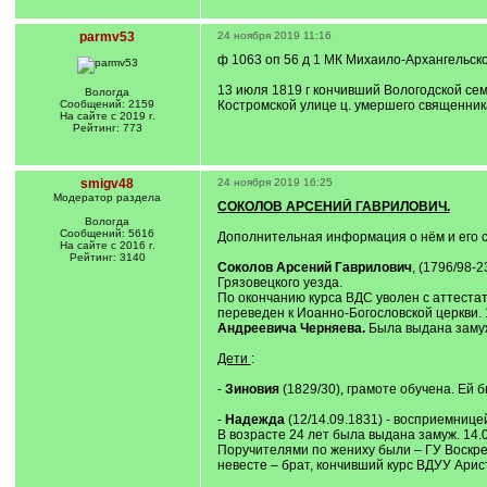
parmv53
24 ноября 2019 11:16
ф 1063 оп 56 д 1 МК Михаило-Архангельской
13 июля 1819 г кончивший Вологодской сем
Вологда
Сообщений: 2159
Костромской улице ц. умершего священник
На сайте с 2019 г.
Рейтинг: 773
smigv48
24 ноября 2019 16:25
Модератор раздела
СОКОЛОВ АРСЕНИЙ ГАВРИЛОВИЧ.
Вологда
Сообщений: 5616
Дополнительная информация о нём и его с
На сайте с 2016 г.
Рейтинг: 3140
Соколов Арсений Гаврилович
, (1796/98-
Грязовецкого уезда.
По окончанию курса ВДС уволен с аттестато
переведен к Иоанно-Богословской церкви. 
Андреевича Черняева.
Была выдана замуж 
Дети
:
-
Зиновия
(1829/30), грамоте обучена. Ей 
-
Надежда
(12/14.09.1831) - восприемниц
В возрасте 24 лет была выдана замуж. 14.
Поручителями по жениху были – ГУ Воскре
невесте – брат, кончивший курс ВДУУ Арис