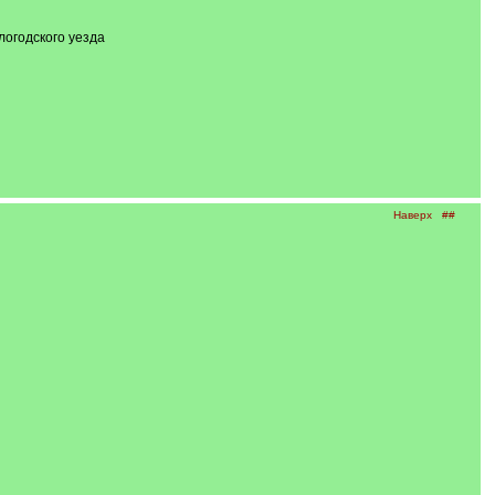
логодского уезда
Наверх
##