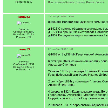
Рейтинг: 3140
Ищу сведения о Крупнов, Одинцов, Изюмов, Быстров
parmv53
22 ноября 2019 13:10
ф466 оп1 Вологодская духовная семинария
д 1413 О приеме обратно в семинарию бывше
Вологда
Сообщений: 2159
д 2174 По прошению смотрителя Соколова 
На сайте с 2019 г.
д 1852 По случаю смерти воспитанника 3 кл
Рейтинг: 773
parmv53
23 ноября 2019 11:11
ф1063 оп1 д238 МК Георгиевской Ачевской 
6 октября 1828г. означенной церкви у пон
Вологда
Сообщений: 2159
Алесандр Степанов
На сайте с 2019 г.
Рейтинг: 773
29 июля 1831г у пономаря Платона Степа
Розы Дубровской сын Федор Иванов Дубров
2 сентября 1834г у пономаря Платона Сок
Арсений Платонов.
4 февраля 1824г Кадниковского уезда Бого
Георгиевской Ачевской ц. умершего свяще
Поручители Уст.ц, что в Подольном монаст
26 января 1831г Георгиевской Задносельс