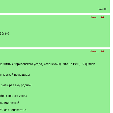
Лайк (1)
Наверх
##
г (--)
Наверх
##
инмник Кириловского уезда, Успенской ц., что на Вещ---? дьячек
дниковской помещицы
 был брат ему родной
брак того же уезда
ов Либровский
60 лет,неизвестно.