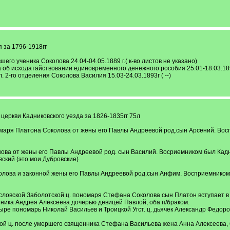
 за 1796-1918гг
го ученика Соколова 24.04-04.05.1889 г.( к-во листов не указано)
об исходатайствовании единовременного денежного рособия 25.01-18.03.1895
. 2-го отделения Соколова Василия 15.03-24.03.1893г ( --)
церкви Кадниковского уезда за 1826-1835гг 75л
омаря Платона Соколова от жены его Павлы Андреевой род.сын Арсений. Воспр
нова от жены его Павлы Андреевой род. сын Василий. Восриемником был Ка
ский (это мои Дубровские)
олова и законной жены его Павлы Андреевой род.сын Анфим. Восприемником
словской Заболотской ц. пономаря Стефана Соколова сын Платон вступает в 
нника Андрея Алексеева дочерью девицей Павлой, оба п/браком.
ыре пономарь Николай Васильев и Троицкой Угст. ц. дьячек Александр Федор
кой ц. после умершего священника Стефана Васильева жена Анна Алексеева, 