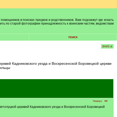
 помощников в поисках предков и родственников. Вам подскажут где искать
лить по старой фотографии принадлежность к воинским частям, ведомствам
ПОИСК
ВНИЗ ⇊
мильцы
Наверх
##
вятолуцкой церквей Кадниковского уезда и Воскресенской Боровецкой