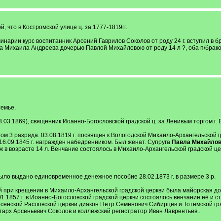
, что в Костромской улице ц. за 1777-1819гг.
инарии курс воспитанник Арсений Гаврилов Соколов от роду 24 г. вступил в б
а Михаила Андреева дочерью Павлой Михайловою от роду 14 л ?, оба п/брако
емье.
23.03.1869), священник Иоанно-Богословской градской ц. за Ленивым торгом 
м 3 разряда. 03.08.1819 г. посвящен к Вологодской Михаило-Архангельской гр
16.09.1845 г. награжден набедренником. Был женат. Супруга
Павла Михайловн
в возрасте 14 л. Венчание состоялось в Михаило-Архангельской градской церкв
было выдано единовременное денежное пособие 28.02.1873 г. в размере 3 р.
ей при крещении в Михаило-Архангельской градской церкви была майорская д
01.1857 г. в Иоанно-Богословской градской церкви состоялось венчание её и 
сенской Расловской церкви диакон Петр Семенович Сибирцев и Тотемской гр
тарх Арсеньевич Соколов и коллежский регистратор Иван Лаврентьев..