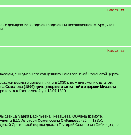
Наверх
##
рак с девицею Вологодской градской вышеозначенной М-Арх., что в
м.
Наверх
##
г. Вологды, сын умершего священника Богоявленской Раменской церкви
адской церкви в священника; а в 1830 г. по уничтожению штатов,
а Соколова (1806) дочь умершего св-ка той же церкви Михаила
и, что в Костромской ул. 13.07.1819 г.
очь девица Мария Васильевна Гневашева. Обучена грамоте.
студента ВДС
Алексея Семеновича Сибирцева
(22 г. =1835).
адской Сретенской церкви диакон Григорий Семенович Сибирцев; по