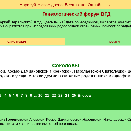
Нарисуйте свое древо. Бесплатно. Онлайн.
[х]
Генеалогический форум ВГД
рией, геральдикой и т.д. Здесь вы найдете собеседников, экспертов, умелых
рхив обратиться при исследовании родословной своей семьи, помогут опреде
РЕГИСТРАЦИЯ
ВОЙТИ
Соколовы
одского уезда. А также другие возможные родственники и однофа
3
4
5
*
6
7
8
9
...
20
21
22
23
24
25
Вперед →
 из Георгиевской Ачевской, Космо-Дамиановской Яхренгской, Николаевской С
но, что эти две династии имеют общего предка