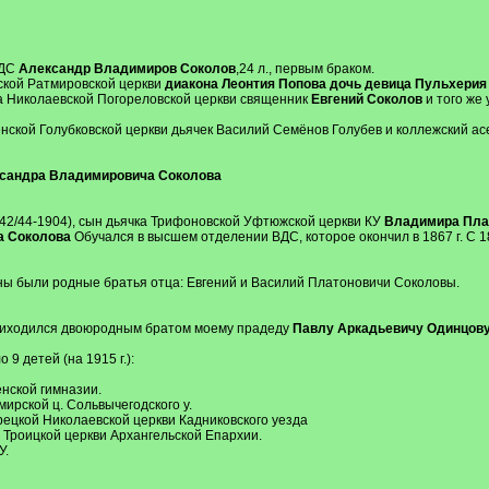
ВДС
Александр Владимиров Соколов
,24 л., первым браком.
нской Ратмировской церкви
диакона Леонтия Попова дочь девица Пульхерия
да Николаевской Погореловской церкви священник
Евгений Соколов
и того же
нской Голубковской церкви дьячек Василий Семёнов Голубев и коллежский а
ксандра Владимировича Соколова
42/44-1904), сын дьячка Трифоновской Уфтюжской церкви КУ
Владимира Плат
а Соколова
Обучался в высшем отделении ВДС, которое окончил в 1867 г. С 18
оны были родные братья отца: Евгений и Василий Платоновичи Соколовы.
приходился двоюродным братом моему прадеду
Павлу Аркадьевичу Одинцов
9 детей (на 1915 г.):
енской гимназии.
мирской ц. Сольвычегодского у.
ьрецкой Николаевской церкви Кадниковского уезда
 Троицкой церкви Архангельской Епархии.
У.