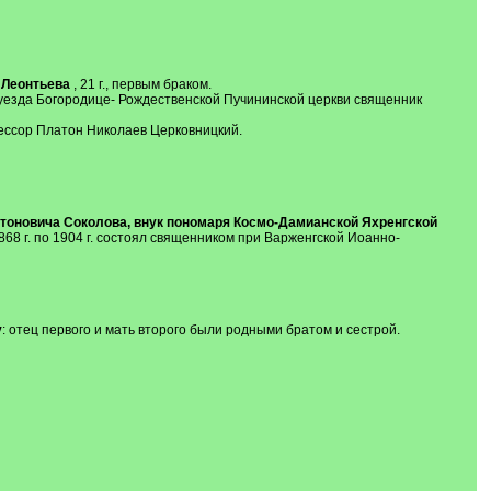
 Леонтьева
, 21 г., первым браком.
 уезда Богородице- Рождественской Пучининской церкви священник
сессор Платон Николаев Церковницкий.
оновича Соколова, внук пономаря Космо-Дамианской Яхренгской
68 г. по 1904 г. состоял священником при Варженгской Иоанно-
у
: отец первого и мать второго были родными братом и сестрой.