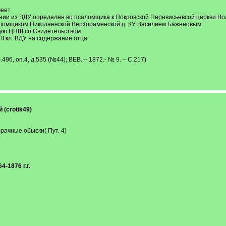
меет
ьнении из ВДУ определен во псаломщика к Покровской Перевисьевсой церкви Во
 псаломщиком Николаевской Верхораменской ц. КУ Василием Баженовым
стную ЦПШ со Свидетельством
о II кл. ВДУ на содержание отца
.496, оп.4, д.535 (№44); ВЕВ. – 1872.- № 9. – С.217)
(crotik49)
рачные обыски( Пут. 4)
-1876 г.г.