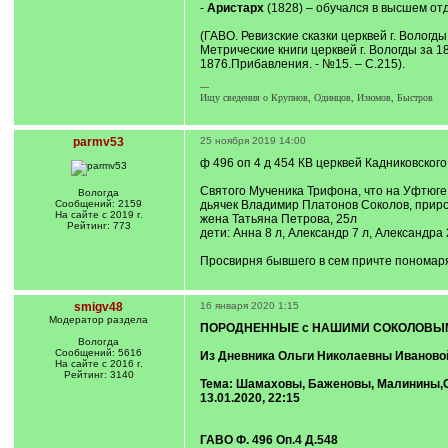
-
Аристарх
(1828) – обучался в высшем отд
(ГАВО. Ревизские сказки церквей г. Вологды за
Метрические книги церквей г. Вологды за 1831,
1876.Прибавления. - №15. – С.215).
---
Ищу сведения о Крупнов, Одинцов, Изюмов, Быстров
parmv53
25 ноября 2019 14:00
ф 496 оп 4 д 454 КВ церквей Кадниковского
Святого Мученика Трифона, что на Уфтюге 
Вологда
Сообщений: 2159
дьячек Владимир Платонов Соколов, прир
На сайте с 2019 г.
жена Татьяна Петрова, 25л
Рейтинг: 773
дети: Анна 8 л, Александр 7 л, Александра 2
Просвирня бывшего в сем причте пономар
smigv48
16 января 2020 1:15
Модератор раздела
ПОРОДНЕННЫЕ с НАШИМИ СОКОЛОВЫ
Вологда
Сообщений: 5616
Из Дневника Ольги Николаевны Ивановой 
На сайте с 2016 г.
Рейтинг: 3140
Тема: Шамаховы, Баженовы, Малинины,
13.01.2020, 22:15
ГАВО Ф. 496 Оп.4 Д.548