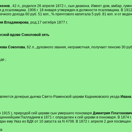
женов
, 42 л., родился 26 апреля 1872 г., сын диакона. Имеет дом, амбар, гумно
и.д.псаломщика. 1906 г. 18 января утвержден в должности псаломщика. В 1912
чного дохода 60 руб. 51 коп., % причтового капитала 5 руб. 81 коп. и от веде
ия Владимирова
, род.17 октября 1877 г.
ской вдове Соколовой зять
нова Соколова
, 62 л., духовного звания, неграмотная, получает пенсию 30 ру
де ;
является дочерью дьячка Свято-Раменской церкви Кадниковского уезда
Ивана
до 1915 ), природой сей церкви сын умершего пономаря
Димитрия Платонович
еннейшим Палладием в 1871 г. определен к сей церкви в пономаря. В 1874 г. 
 ему Указ из ВДК от 10 августа за N 4708. В 1872 г. апреля 2 дня посвящен в 
ка