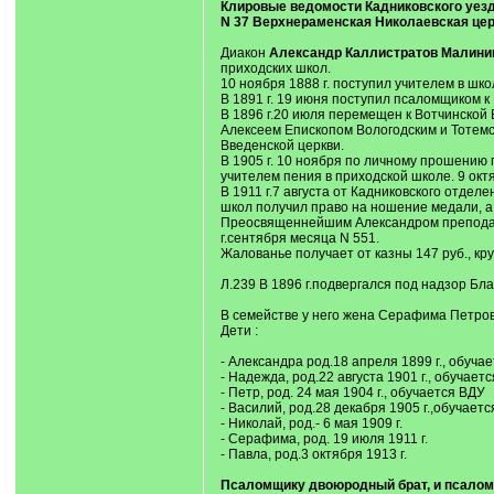
Клировые ведомости Кадниковского уезда 
N 37 Верхнераменская Николаевская цер
Диакон
Александр Каллистратов Малини
приходских школ.
10 ноября 1888 г. поступил учителем в шк
В 1891 г. 19 июня поступил псаломщиком к
В 1896 г.20 июля перемещен к Вотчинской
Алексеем Епископом Вологодским и Тотемск
Введенской церкви.
В 1905 г. 10 ноября по личному прошению 
учителем пения в приходской школе. 9 ок
В 1911 г.7 августа от Кадниковского отде
школ получил право на ношение медали, а
Преосвященнейшим Александром преподано
г.сентября месяца N 551.
Жалованье получает от казны 147 руб., круж
Л.239 В 1896 г.подвергался под надзор Бл
В семействе у него жена Серафима Петрова,
Дети :
- Александра род.18 апреля 1899 г., обуча
- Надежда, род.22 августа 1901 г., обучает
- Петр, род. 24 мая 1904 г., обучается ВДУ
- Василий, род.28 декабря 1905 г.,обучаетс
- Николай, род.- 6 мая 1909 г.
- Серафима, род. 19 июля 1911 г.
- Павла, род.3 октября 1913 г.
Псаломщику двоюродный брат, и псаломщ