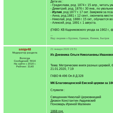
Дети их :
- Градислава, род. 1874 г. 15 апр., читать у
- Димитрий, род. 1876 г. 30 янв., по увол
-
Иулия
, род 1877 г. 17 окт. Замужем за
- Анна, род.1881 г. 12 сент., окончила ме
- Николай, род. 1888 г. 15 окт., обучается в
- Алексей, род. 1891 г. 1 августа.
(ГАВО. КВ Кадниковского уезда за 1902 г., ф
---
Ищу сведения о Крупнов, Одинцов, Изюмов, Быстров
smigv48
21 января 2020 23:51
Модератор раздела
Из Дневника Ольги Николаевны Ивановой 
Вологда
Сообщений: 5616
На сайте с 2016 г.
Тема: Метрические книги разных церквей, б
Рейтинг: 3140
21.01.2020, 7:19
ГАВО Ф.496 Оп.8 Д.328
МК Благовещенской Емской церкви за 1864
Служили :
Священник Николай Церковницкий
Диакон Константин Авдуевский
Пономарь Ириней Малинин
1868 год.