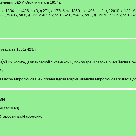
елении ВДУУ. Окончил его в 1857 г.
 1834 г., ф.496, оп.3, д.271, л.177об; за 1850 г., ф.496, оп.1, д.12010, л.132; М
 ф.496, оп.8, д.133, л.469об; за 1852 г., ф.496, оп.1, д.12270, л.53об; за 1857 г
 уезда за 1851г 423л
ц.
одой КУ Космо-Дамиановской Яхренской ц. пономаря Платона Михайлова Сок
 г
я Петра Миролюбова, 47 л жена вдова Марья Иванова Миролюбова живет в до
МИ
(crotik49)
Старостины, Нуромские