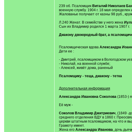
239 об. Псаломщик
Виталий Николаев Ба
военную службу. 1904 г. 18 мая определен 
Жалованье получает от казны 98 руб., круже
Л.240 Женат. В семействе у него жена
Иул
Сын их Владимир родился 1 марта 1907 г.
Диакону двоюродный брат, а псаломщиче
Псаломщическая вдова
Александра Иоан
Дети ее :
- Дмитрий, псаломщиком в Вологодском уез
- Николай, на военной службе;
- Алексей, живёт дома, раненый
Псаломщику - теща, диакону - тетка
Дополнительная информация
Александра Ивановна Соколова
(1853-) 
Её муж -
Соколов Владимир Дмитриевич
, (1849 -
среднего отделения ВДУ в 1860 г. Преосвящ
церкви штатным псаломщиком, на что и выдан
Грамоту имеет.
Жена его
Александра Иванова
, дочь дьяч