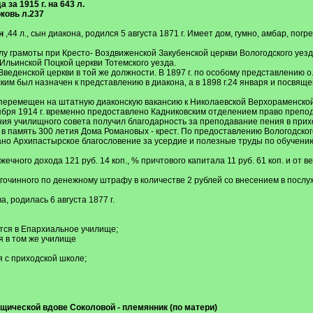
за 1915 г. на 643 л.
ковь л.237
н
,44 л., сын диакона, родился 5 августа 1871 г. Имеет дом, гумно, амбар, пог
олу грамоты при Кресто- Воздвиженской Закубенской церкви Вологодского уезд
 Ильинской Поцкой церкви Тотемского уезда.
 Введенской церкви в той же должности. В 1897 г. по особому представлени
им был назначен к представлению в диакона, а в 1898 г.24 января и посвящ
перемещен на штатную диаконскую вакансию к Николаевской Верхораменской це
тября 1914 г. временно предоставлено Кадниковским отделением право препо
ления училищного совета получил благодарность за преподавание пения в прих
 в память 300 летия Дома Романовых - крест. По предоставлению Вологодск
 Архипастырское благословение за усердие и полезные труды по обучению 
ечного дохода 121 руб. 14 коп., % причтового капитала 11 руб. 61 коп. и от в
агочинного по денежному штрафу в количестве 2 рублей со внесением в послуж
 родилась 6 августа 1877 г.
ется в Епархиальное училище;
ся в том же училище
я с приходской школе;
ической вдове Соколовой - племянник (по матери)