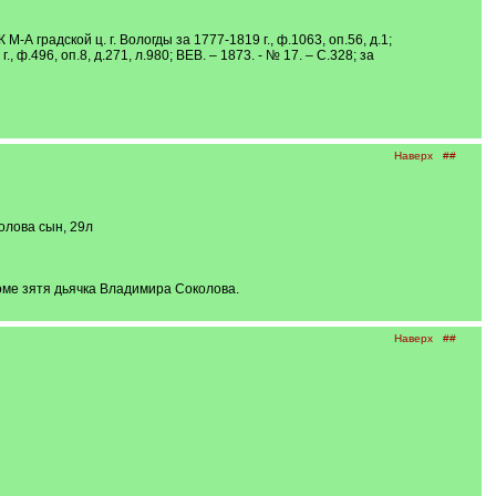
К М-А градской ц. г. Вологды за 1777-1819 г., ф.1063, оп.56, д.1;
., ф.496, оп.8, д.271, л.980; ВЕВ. – 1873. - № 17. – С.328; за
Наверх
##
олова сын, 29л
ме зятя дьячка Владимира Соколова.
Наверх
##