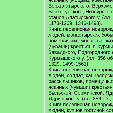
ясачных (мордва) крестьян
Верхалатырского, Верхоме
Верхосурского, Низсурског
станов Алатырского у. (лл.
1173-1269, 1346-1498).
Книга переписная новорож
людей, монастырских бобы
помещичьих, монастырских
(чуваши) крестьян г. Курм
Завадского, Подгородного 
Курмышского у. (лл. 856 об
1329, 1499-1561).
Книга переписная новорож
людей, солдат, канцелярск
рассыльщиков, помещичьих
ясачных (чуваши) крестьян 
Выльской, Сорминской, Яд
Ядринского у. (лл. 856 об.,
Книга переписная новорож
людей, купцов гостиной со