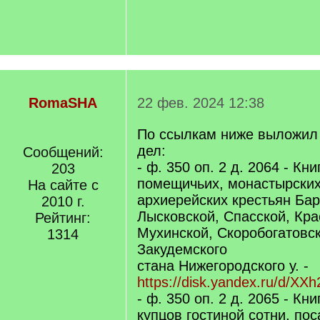
RomaSHA
22 фев. 2024 12:38
По ссылкам ниже выложил 
дел:
Сообщений:
- ф. 350 оп. 2 д. 2064 - Кн
203
помещичьих, монастырских
На сайте с
архиерейских крестьян Ба
2010 г.
Лысковской, Спасской, Кр
Рейтинг:
Мухинской, Скоробогатовс
1314
Закудемского
стана Нижегородского у. -
https://disk.yandex.ru/d/X
- ф. 350 оп. 2 д. 2065 - Кн
купцов гостиной сотни, по