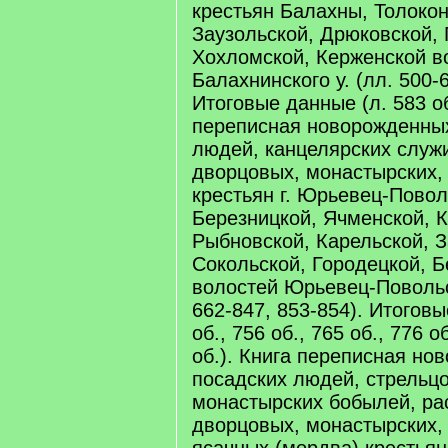
крестьян Балахны, Толокон
Заузольской, Дрюковской, 
Хохломской, Керженской в
Балахнинского у. (лл. 500-6
Итоговые данные (л. 583 об
переписная новорожденны
людей, канцелярских служ
дворцовых, монастырских,
крестьян г. Юрьевец-Повол
Березницкой, Ячменской, К
Рыбновской, Карельской, З
Сокольской, Городецкой, 
волостей Юрьевец-Повольск
662-847, 853-854). Итоговы
об., 756 об., 765 об., 776 о
об.). Книга переписная но
посадских людей, стрельцо
монастырских бобылей, ра
дворцовых, монастырских,