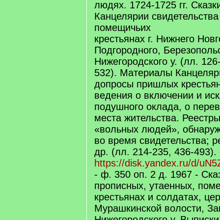
людях. 1724-1725 гг. Сказк
Канцелярии свидетельства
помещичьих
крестьянах г. Нижнего Новг
Подгородного, Березопольс
Нижегородского у. (лл. 126
532). Материалы Канцеляр
допросы пришлых крестьян
ведения о включении и ис
подушного оклада, о пере
места жительства. Реестры
«вольных людей», обнару
во время свидетельства; р
др. (лл. 214-235, 436-493). -
https://disk.yandex.ru/d/
- ф. 350 оп. 2 д. 1967 - Ск
прописных, утаенных, пом
крестьянах и солдатах, це
Мурашкинской волости, За
Нижегородского у. Выписки