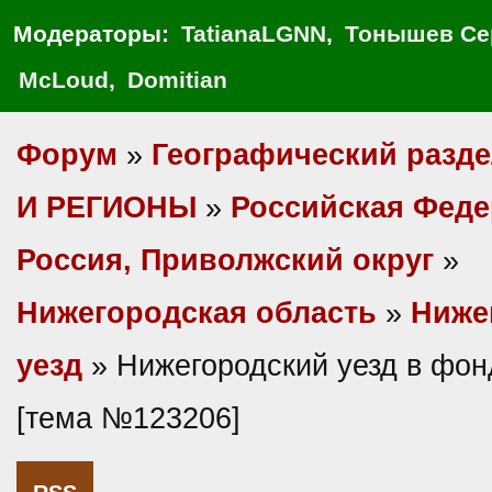
Модераторы:
TatianaLGNN
,
Тонышев Се
McLoud
,
Domitian
Форум
»
Географический разд
И РЕГИОНЫ
»
Российская Фед
Россия, Приволжский округ
»
Нижегородская область
»
Ниже
уезд
» Нижегородский уезд в фо
[тема №123206]