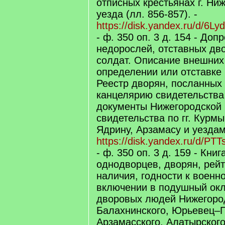
отписных крестьянах г. Ни
уезда (лл. 856-857). -
https://disk.yandex.ru/d/6L
- ф. 350 оп. 3 д. 154 - До
недорослей, отставных дво
солдат. Описание внешних
определении или отставке 
Реестр дворян, посланных
канцелярию свидетельства 
документы Нижегородской
свидетельства по гг. Курм
Ядрину, Арзамасу и уездам
https://disk.yandex.ru/d/P
- ф. 350 оп. 3 д. 159 - Кни
однодворцев, дворян, рейт
наличия, годности к военн
включении в подушный окл
дворовых людей Нижегород
Балахнинского, Юрьевец–П
Арзамасского, Алатырског