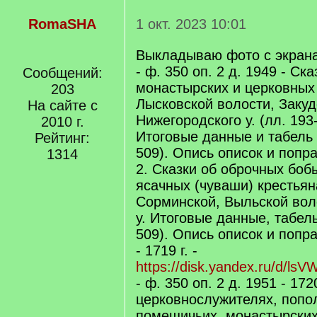
RomaSHA
1 окт. 2023 10:01
Выкладываю фото с экрана
- ф. 350 оп. 2 д. 1949 - Ск
Сообщений:
монастырских и церковных
203
Лысковской волости, Закуд
На сайте с
Нижегородского у. (лл. 193
2010 г.
Итоговые данные и табель 
Рейтинг:
509). Опись описок и попра
1314
2. Сказки об оброчных боб
ясачных (чуваши) крестьяна
Сорминской, Выльской вол
у. Итоговые данные, табель
509). Опись описок и попра
- 1719 г. -
https://disk.yandex.ru/d/ls
- ф. 350 оп. 2 д. 1951 - 172
церковнослужителях, попо
помещичьих, монастырских