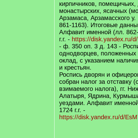
кирпичников, помещичьих,
монастырских, ясачных (мо
Арзамаса, Арзамасского у. 
861-1163). Итоговые данные
Алфавит именной (лл. 862-8
г.г. -
https://disk.yandex.ru/d
- ф. 350 оп. 3 д. 143 - Рос
однодворцев, положенных
оклад, с указанием налич
и крестьян.
Роспись дворян и офицеров
собран налог за отставку 
взимаемого налога), гг. Ни
Алатыря, Ядрина, Курмыша
уездами. Алфавит именной 
1724 г.г. -
https://disk.yandex.ru/d/E