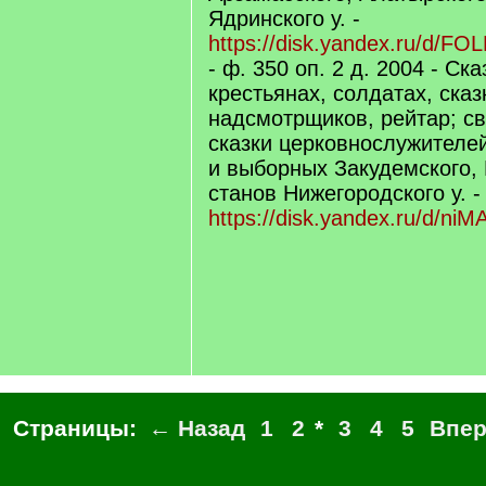
Ядринского у. -
https://disk.yandex.ru/d/
- ф. 350 оп. 2 д. 2004 - С
крестьянах, солдатах, ска
надсмотрщиков, рейтар; с
сказки церковнослужителей
и выборных Закудемского,
станов Нижегородского у. -
https://disk.yandex.ru/d/
Страницы:
← Назад
1
2
*
3
4
5
Впе