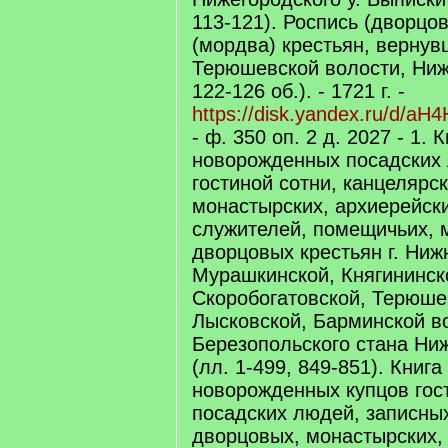
113-121). Роспись (дворцо
(мордва) крестьян, вернув
Терюшевской волости, Ниже
122-126 об.). - 1721 г. -
https://disk.yandex.ru/d/a
- ф. 350 оп. 2 д. 2027 - 1.
новорожденных посадских 
гостиной сотни, канцелярс
монастырских, архиерейск
служителей, помещичьих, 
дворцовых крестьян г. Ниж
Мурашкинской, Княгининск
Скоробогатовской, Терюше
Лысковской, Барминской в
Березопольского стана Ниж
(лл. 1-499, 849-851). Книг
новорожденных купцов гост
посадских людей, записных
дворцовых, монастырских,