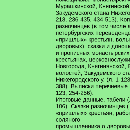
Мурашкинской, Княгинской
Закудемского стана Нижегор
213, 236-435, 434-513). Коп
разночинцев (в том числе 
петербургских переведенце
«пришлых» крестьян, воль
дворовых), сказки и донош
и прописных монастырских
крестьянах, церковнослужи
Новгорода, Княгинянской, 
волостей, Закудемского ст
Нижегородского у. (л. 1-123
388). Выписки перечневые (
123, 254-256).
Итоговые данные, табели (л
106). Сказки разночинцев (
«пришлых» крестьян, работ
соляного
промышленника о дворовы