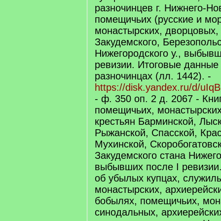
разночинцев г. Нижнего-Но
помещичьих (русские и мор
монастырских, дворцовых,
Закудемского, Березопольс
Нижегородского у., выбывш
ревизии. Итоговые данные 
разночинцах (лл. 1442). -
https://disk.yandex.ru/d/uIq
- ф. 350 оп. 2 д. 2067 - Кн
помещичьих, монастырских
крестьян Барминской, Лыск
Рыжанской, Спасской, Кра
Мухинской, Скоробогатовск
Закудемского стана Нижего
выбывших после I ревизии
об убылых купцах, служил
монастырских, архиерейск
бобылях, помещичьих, мон
синодальных, архиерейски