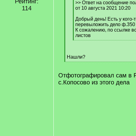
Рейтинг:
q
>> Ответ на сообщение п
114
]
от 10 августа 2021 10:20
Добрый день! Есть у кого-
перевыложить дело ф.350 
К сожалению, по ссылке в
листов
[
/
q
Нашли?
]
[
/
q
Отфотографировал сам в 
]
с.Копосово из этого дела