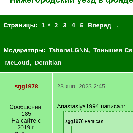
Страницы:
1
*
2
3
4
5
Вперед →
Модераторы:
TatianaLGNN
,
Тонышев Се
McLoud
,
Domitian
sgg1978
28 янв. 2023 2:45
Anastasiya1994 написал:
Сообщений:
185
[
На сайте с
q
sgg1978 написал:
]
2019 г.
[