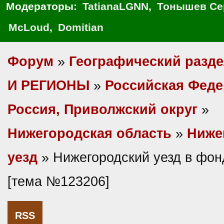
Модераторы:
TatianaLGNN
,
Тонышев Се
McLoud
,
Domitian
Форум
»
Географический разд
И РЕГИОНЫ
»
Российская Фед
Россия, Приволжский округ
»
Нижегородская область
»
Ниже
уезд
» Нижегородский уезд в фо
[тема №123206]
RSS