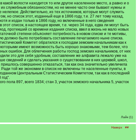
 какой волости находится то или другое населенное место, а равно и о
о их служебным обязанностям, но не менее часто они бывают нужны и
е нелегкое. Действительно, из тех источников, которые могут служить
но список этот, изданный еще в 1866 году, т.е. 27 лет тому назад,
отя и издан только в 1866 году, но включенные в него сведения
этот список, в настоящее время, т.е. через 34 года, едва ли могут быть
од, протекший со времени издания списка, ввел в жизнь не мало новых
аточной степени объясняет потребность в новом списке и те мотивы,
рую должно было потребовать составление печатаемого ныне списка.
истический Комитет обратился к господам земским начальникам как к
с которыми имеют возможность быть хорошо знакомыми, тем более, что
ных ошибок. Для облегчения работы господ земских начальников, от них
ходили это для себя удобным, составление же алфавита лежало уже на
е сведений и сделать указания о существовании в них церквей, школ,
 пришлось совершенно отказаться, так как она значительно увеличила
 Ради той же экономии в список не включены те населенные пункты, в
 изданном Центральным Статистическим Комитетом, так как в последний
год".
 пола 897, всего 1834; стан 3, участок земского начальника 5, участок
Лайк (1)
Наверх
##