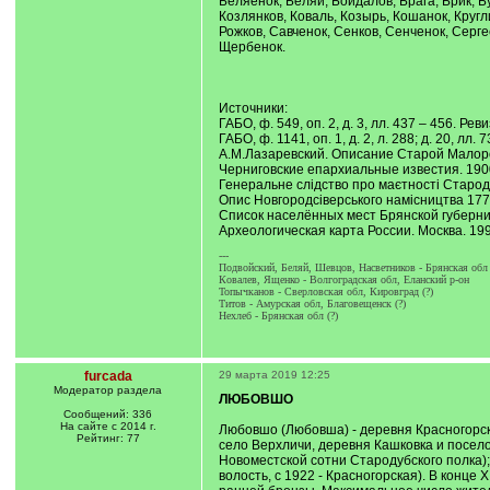
Беляенок, Беляй, Бойдалов, Брага, Брик, Б
Козлянков, Коваль, Козырь, Кошанок, Кругл
Рожков, Савченок, Сенков, Сенченок, Серг
Щербенок.
Источники:
ГАБО, ф. 549, оп. 2, д. 3, лл. 437 – 456. Р
ГАБО, ф. 1141, оп. 1, д. 2, л. 288; д. 20, лл
А.М.Лазаревский. Описание Старой Малорос
Черниговские епархиальные известия. 190
Генеральне слідство про маєтності Стародуб
Опис Новгородсiверського намiсництва 1779 
Список населённых мест Брянской губернии.
Археологическая карта России. Москва. 1993
---
Подвойский, Беляй, Шевцов, Насветников - Брянская обл
Ковалев, Ященко - Волгоградская обл, Еланский р-он
Топычканов - Сверловская обл, Кировград (?)
Титов - Амурская обл, Благовещенск (?)
Нехлеб - Брянская обл (?)
furcada
29 марта 2019 12:25
Модератор раздела
ЛЮБОВШО
Сообщений: 336
На сайте с 2014 г.
Любовшо (Любовша) - деревня Красногорско
Рейтинг: 77
село Верхличи, деревня Кашковка и поселок
Новоместской сотни Стародубского полка); 
волость, с 1922 - Красногорская). В конце