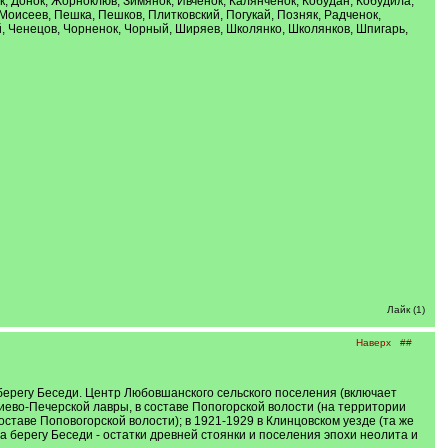
ок, Донок, Жорноклюв, Зимянок, Ивченок, Калянченок, Кобудан, Кобудила,
 Моисеев, Пешка, Пешков, Плитковский, Погукай, Позняк, Радченок,
й, Ченецов, Чорненок, Чорный, Ширяев, Школянко, Школянков, Шпигарь,
Лайк (1)
Наверх
##
 берегу Беседи. Центр Любовшанского сельского поселения (включает
Киево-Печерской лавры, в составе Попогорской волости (на территории
оставе Поповогорской волости); в 1921-1929 в Клинцовском уезде (та же
 На берегу Беседи - остатки древней стоянки и поселения эпохи неолита и