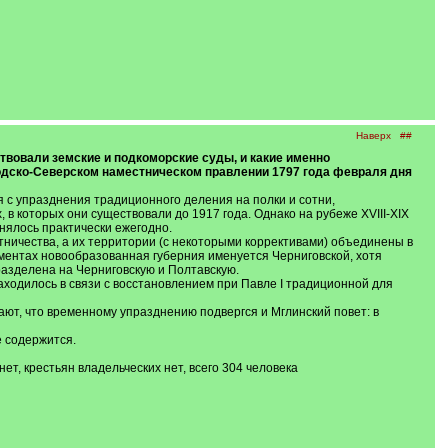
Наверх
##
твовали земские и подкоморские суды, и какие именно
родско-Северском наместническом правлении 1797 года февраля дня
с упразднения традиционного деления на полки и сотни,
 в которых они существовали до 1917 года. Однако на рубеже XVIII-XIХ
нялось практически ежегодно.
тничества, а их территории (с некоторыми коррективами) объединены в
ументах новообразованная губерния именуется Черниговской, хотя
разделена на Черниговскую и Полтавскую.
аходилось в связи с восстановлением при Павле I традиционной для
ют, что временному упразднению подвергся и Мглинский повет: в
е содержится.
ет, крестьян владельческих нет, всего 304 человека