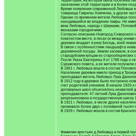
Территория, на которой была поселена Люб
заселению этой территории и в более поздн
Время появления современной Любовши неи
товарища Гаврилы Хомченка, а другая час
Однако со временем жители Любовши попали
находившейся во владении лавры. Не имея 
века Любовша, наряду с Ширками, Поповой 
монахами-городничими.
Согласно описанию Новгород-Северского н
покатистом месте, в лесах (и между оними
деревне впадает в реку Беседь, коей левая 
В связи с особенностями ландшафта немал
деревянной посуды. Землю засевали, в осн
стародубским купцам из старообядческих 
После Указа Екатерины II от 1786 года о
Суражского повета, а ее жители получили 
В 1861 г. Любовша вошла в состав Поповог
Население деревни имело приход в Троицко
преподавал житель Любовшо Лука Данилов
В 1912 году в деревне было построено но
счет родителей учеников. В начале 1920-х
договорных школ объяснялось нехваткой д
преподавателя: 47-летний Лука Данилович
реорганизована в государственную школу 1
В 1921 г. Любовшо, в числе других населё
проживало более двух с половиной тысяч че
В 1929 г. Любовшо вошла в состав Красного
Фамилии крестьян д.Любовша в первой поло