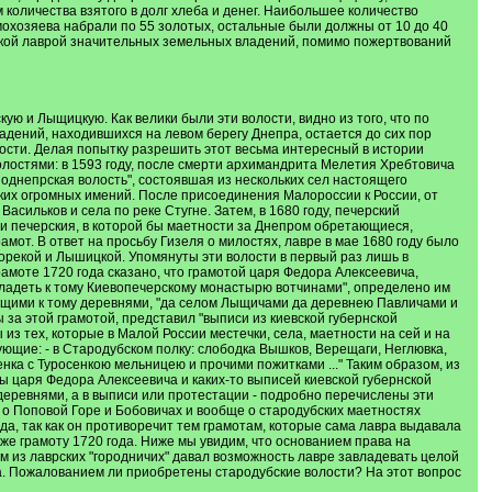
 количества взятого в долг хлеба и денег. Наибольшее количество
а домохозяева набрали по 55 золотых, остальные были должны от 10 до 40
ерской лаврой значительных земельных владений, помимо пожертвований
ю и Лыщицкую. Как велики были эти волости, видно из того, что по
адений, находившихся на левом берегу Днепра, остается до сих пор
ости. Делая попытку разрешить этот весьма интересный в истории
волостями: в 1593 году, после смерти архимандрита Мелетия Хребтовича
Поднепрская волость", состоявшая из нескольких сел настоящего
таких огромных имений. После присоединения Малороссии к России, от
Васильков и села по реке Стугне. Затем, в 1680 году, печерский
ли печерския, в которой бы маетности за Днепром обретающиеся,
мот. В ответ на просьбу Гизеля о милостях, лавре в мае 1680 году было
огорекой и Лышицкой. Упомянуты эти волости в первый раз лишь в
грамоте 1720 года сказано, что грамотой царя Федора Алексеевича,
владеть к тому Киевопечерскому монастырю вотчинами", определено им
жащими к тому деревнями, "да селом Лыщичами да деревнею Павличами и
ы за этой грамотой, представил "выписи из киевской губернской
из тех, которые в Малой России местечки, села, маетности на сей и на
ующие: - в Стародубском полку: слободка Вышков, Верещаги, Неглювка,
нка с Туросенкою мельницею и прочими пожитками ..." Таким образом, из
ы царя Федора Алексеевича и каких-то выписей киевской губернской
 деревнями, а в выписи или протестации - подробно перечислены эти
а) о Поповой Горе и Бобовичах и вообще о стародубских маетностях
уда, так как он противоречит тем грамотам, которые сама лавра выдавала
 же грамоту 1720 года. Ниже мы увидим, что основанием права на
м из лаврских "городничих" давал возможность лавре завладевать целой
а. Пожалованием ли приобретены стародубские волости? На этот вопрос