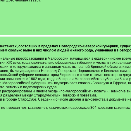
ей 2540 человек (1926).
местечках, состоящих в пределах Новгородско-Северской губернии, сущес
нием сколько ныне в них числом людей и какого рода, учиненная в Новго
альные преобразования в Малороссии, начавшиеся в екатерининское время 
я XIX века, когда окончательно оформились губернии и уезды в тех границах,
ссии, в которую входила и западная часть нынешней Брянской области, изме
ования, были упразднены Новгород-Северское, Черниговское и Киевское намес
ссийской губернии являлся город Чернигов; в связи с этим в некоторых док
ии начинается с 1802 года, когда обширная Малороссийская губерния была 
 Малороссийской губернии, как подчеркивает словарь Брокгауза и Ефрона, н
о, земских и подкоморских судов.
расформированы и многие уезды (по-малороссийски - поветы). Немногие зна
я разделена между Стародубским и Погарским поветами.
 в городе Стародубе. Сведений о числе дворян и духовенства в документе н
нет, мещан нет, казаков нет, казачковых подсоседков 304, крестьян казенных н