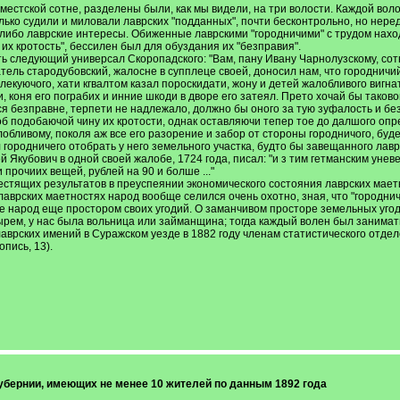
естской сотне, разделены были, как мы видели, на три волости. Каждой вол
лько судили и миловали лаврских "подданных", почти бесконтрольно, но нере
либо лаврские интересы. Обиженные лаврскими "городничими" с трудом находи
их кротость", бессилен был для обуздания их "безправия".
ь следующий универсал Скоропадского: "Вам, пану Ивану Чарнолузскому, сотн
тель стародубовский, жалосне в супплеце своей, доносил нам, что городнич
лекуючого, хати кгвалтом казал пороскидати, жону и детей жалобливого вигна
 коня его пограбих и инние шкоди в дворе его затеял. Прето хочай бы таково
хся безправне, терпети не надлежало, должно бы оного за тую зуфалость и бе
об подобаючой чину их кротости, однак оставляючи тепер тое до далшого оп
лобливому, поколя аж все его разорение и забор от стороны городничого, буде
ил городничего отобрать у него земельного участка, будто бы завещанного л
 Якубович в одной своей жалобе, 1724 года, писал: "и з тим гетманским уне
 прочиих вещей, рублей на 90 и болше ..."
лестящих результатов в преуспеянии экономического состояния лаврских мае
аврских маетностях народ вообще селился очень охотно, зная, что "городни
бе народ еще простором своих угодий. О заманчивом просторе земельных угоди
рем, у нас была вольница или займанщина; тогда каждый волен был занимать з
их лаврских имений в Суражском уезде в 1882 году членам статистического от
опись, 13).
убернии, имеющих не менее 10 жителей по данным 1892 года