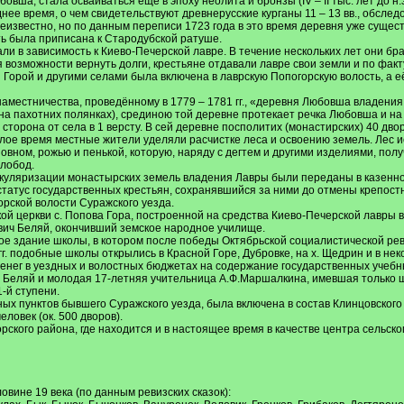
овша, стала осваиваться ещё в эпоху неолита и бронзы (IV – II тыс. лет до 
ее время, о чем свидетельствуют древнерусские курганы 11 – 13 вв., обследо
звестно, но по данным переписи 1723 года в это время деревня уже существ
ть была приписана к Стародубской ратуше.
 в зависимость к Киево-Печерской лавре. В течение нескольких лет они брал
возможности вернуть долги, крестьяне отдавали лавре свои земли и по факту
Горой и другими селами была включена в лаврскую Попогорскую волость, а е
аместничества, проведённому в 1779 – 1781 гг., «деревня Любовша владени
 на пахотних полянках), срединою той деревне протекает речка Любовша и на 
сторона от села в 1 версту. В сей деревне посполитих (монастирских) 40 дворо
ое время местные жители уделяли расчистке леса и освоению земель. Лес ис
овном, рожью и пенькой, которую, наряду с дегтем и другими изделиями, по
слобод.
 секуляризации монастырских земель владения Лавры были переданы в казенн
статус государственных крестьян, сохранявшийся за ними до отмены крепостн
орской волости Суражского уезда.
й церкви с. Попова Гора, построенной на средства Киево-Печерской лавры в 1
ич Беляй, окончивший земское народное училище.
вое здание школы, в котором после победы Октябрьской социалистической р
 гг. подобные школы открылись в Красной Горе, Дубровке, на х. Щедрин и в 
енег в уездных и волостных бюджетах на содержание государственных учебны
 Беляй и молодая 17-летняя учительница А.Ф.Маршалкина, имевшая только шк
-й ступени.
нных пунктов бывшего Суражского уезда, была включена в состав Клинцовского
ловек (ок. 500 дворов).
рского района, где находится и в настоящее время в качестве центра сельско
вине 19 века (по данным ревизских сказок):