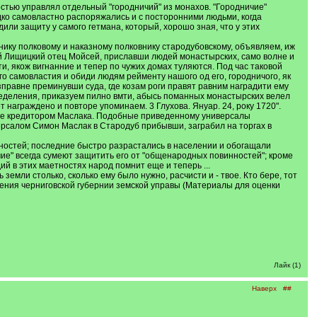
остью управлял отдельный "городничий" из монахов. "Городничие"
дко самовластно распоряжались и с посторонними людьми, когда
ли защиту у самого гетмана, который, хорошо зная, что у этих
ику полковому и наказному полковнику стародубовскому, объявляем, иж
ий Лищицкий отец Мойсей, приславши людей монастырских, само волне и
ти, якож вигнанние и тепер по чужих домах туляются. Под час таковой
го самовластия и обиди людям рейменту нашого од его, городничого, як
зправне преминувши суда, где козам роги правят равним наградити ему
ределения, приказуем пилно вмти, абысь поманных монастырских велел
т награждено и повторе упоминаем. 3 Глухова. Януар. 24, року 1720".
авре кредитором Маслака. Подобные приведенному универсалы
версалом Симон Маслак в Стародуб прибывши, заграбил на торгах в
тностей; последние быстро разрастались в населении и обогащали
чие" всегда сумеют защитить его от "общенародных повинностей"; кроме
й в этих маетностях народ помнит еще и теперь ...
емли столько, сколько ему было нужно, расчисти и - твое. Кто бере, тот
деления черниговской губернии земской управы (Материалы для оценки
Лайк (1)
Наверх
##