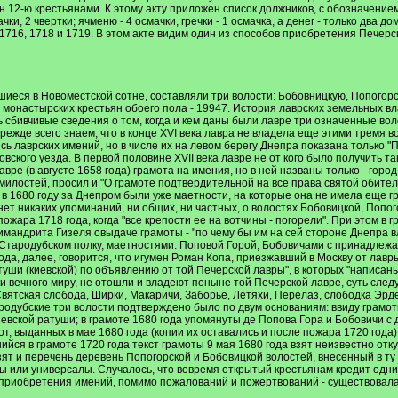
н 12-ю крестьянами. К этому акту приложен список должников, с обозначением
чки, 2 чвертки; ячменю - 4 осмачки, гречки - 1 осмачка, а денег - только дв
, 1716, 1718 и 1719. В этом акте видим один из способов приобретения Печ
еся в Новоместской сотне, составляли три волости: Бобовницкую, Попогорску
 монастырских крестьян обоего пола - 19947. История лаврских земельных вл
сбивчивые сведения о том, когда и кем даны были лавре три означенные вол
ежде всего знаем, что в конце ХVI века лавра не владела еще этими тремя 
сь лаврских имений, но в числе их на левом берегу Днепра показана только "
овского уезда. В первой половине ХVII века лавре не от кого было получить 
е (в августе 1658 года) грамота на имения, но в ней названы только - город 
милостей, просил и "О грамоте подтвердительной на все права святой обите
в 1680 году за Днепром были уже маетности, на которые она не имела еще гра
, нет никаких упоминаний, ни общих, ни частных, о волостях Бобовицкой, Поп
ожара 1718 года, когда "все крепости ее на вотчины - погорели". При этом в 
химандрита Гизеля овыдаче грамоты - "по чему бы им на сей стороне Днепра 
 в Стародубском полку, маетностями: Поповой Горой, Бобовичами с принадле
ода, далее, говорится, что игумен Роман Копа, приезжавший в Москву от лавр
уши (киевской) по объявлению от той Печерской лавры", в которых "написаны 
ки вечного миру, не отошли и владеют поныне той Печерской лавре, суть след
Святская слобода, Ширки, Макаричи, Заборье, Летяхи, Перелаз, слободка Эрде
ародубские три волости подтверждено было по двум основаниям: ввиду грамот
евской ратуши; в грамоте 1680 года упомянуты де Попова Гора и Бобовичи с
амот, выданных в мае 1680 года (копии их оставались и после пожара 1720 год
ийся в грамоте 1720 года текст грамоты 9 мая 1680 года взят неизвестно отк
взят и перечень деревень Попогорской и Бобовицкой волостей, внесенный в ту
ы или универсалы. Случалось, что вовремя открытый крестьянам кредит одни
 приобретения имений, помимо пожалований и пожертвований - существовал