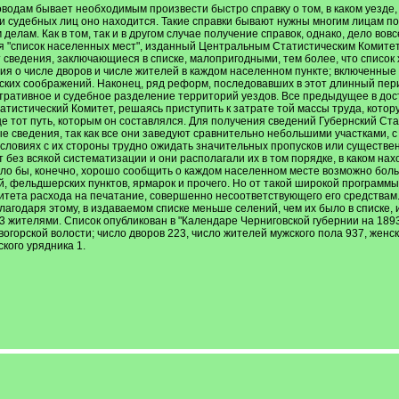
одам бывает необходимым произвести быстро справку о том, в каком уезде, в
ли судебных лиц оно находится. Такие справки бывают нужны многим лицам п
елам. Как в том, так и в другом случае получение справок, однако, дело вовс
 "список населенных мест", изданный Центральным Статистическим Комитетом, 
 сведения, заключающиеся в списке, малопригодными, тем более, что список х
ния о числе дворов и числе жителей в каждом населенном пункте; включенные в 
ских соображений. Наконец, ряд реформ, последовавших в этот длинный пери
ративное и судебное разделение территорий уездов. Все предыдущее в дост
атистический Комитет, решаясь приступить к затрате той массы труда, кото
 тот путь, которым он составлялся. Для получения сведений Губернский Стат
е сведения, так как все они заведуют сравнительно небольшими участками, 
словиях с их стороны трудно ожидать значительных пропусков или существен
 без всякой систематизации и они располагали их в том порядке, в каком на
ло бы, конечно, хорошо сообщить о каждом населенном месте возможно больш
, фельдшерских пунктов, ярмарок и прочего. Но от такой широкой программы
итета расхода на печатание, совершенно несоответствующего его средствам.
агодаря этому, в издаваемом списке меньше селений, чем их было в списке,
3 жителями. Список опубликован в "Календаре Черниговской губернии на 1893 
орской волости; число дворов 223, число жителей мужского пола 937, женского
кого урядника 1.