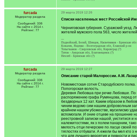
furcada
29 марта 2019 12:26
Модератор раздела
Списки населенных мест Российской Имп
Сообщений: 336
На сайте с 2014 г.
Черниговская губерния. Суражский уезд. Л
Рейтинг: 77
жителей мужского пола 563, число жителей
---
Подвойский, Беляй, Шевцов, Насветников - Брянская обл
Ковалев, Ященко - Волгоградская обл, Еланский р-он
Топычканов - Сверловская обл, Кировград (?)
Титов - Амурская обл, Благовещенск (?)
Нехлеб - Брянская обл (?)
furcada
29 марта 2019 12:27
Модератор раздела
Описание старой Малороссии. А.М. Лазар
Сообщений: 336
На сайте с 2014 г.
Новоместская сотня Стародубского полка.
Рейтинг: 77
Попогорская волость.
Деревня Любовша при речке Любовше. По пе
распоряжению графа Румянцова, перед откр
бездворных 12 хат. Каким образом в Люб
чиним ведомо сим нашим доброволным запи
крайнем нашем убожестве, мусилисмо удава
вспомогали. И оние отцеве на прошение на
реестровной записки нашой, уиститися и н
належитостями, як з полем пахарним, тако
милость отци печерские по ласце своей по
тяглостях отбувати. А ежели бы мел кто з
что для лучшего вероятия и певности и пи