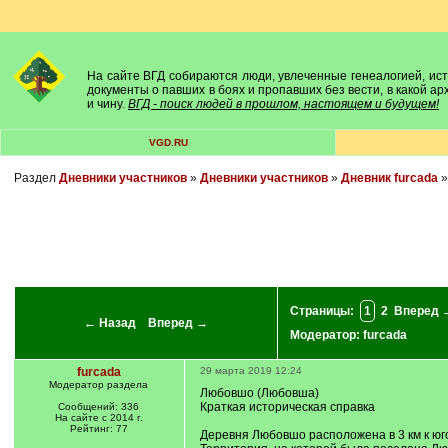
На сайте ВГД собираются люди, увлеченные генеалогией, исто
документы о павших в боях и пропавших без вести, в какой а
и чину.
ВГД - поиск людей в прошлом, настоящем и будущем!
VGD.RU
Раздел
Дневники участников
»
Дневники участников
»
Дневник furcada
Страницы:
1
2
Вперед 
← Назад
Вперед →
Модератор:
furcada
furcada
29 марта 2019 12:24
Модератор раздела
Любовшо (Любовша)
Краткая историческая справка
Сообщений: 336
На сайте с 2014 г.
Рейтинг: 77
Деревня Любовшо расположена в 3 км к юго