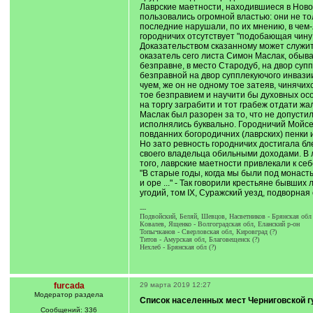
Лаврские маетности, находившиеся в Новом
пользовались огромной властью: они не то
последние нарушали, по их мнению, в чем-
городничих отсутствует "подобающая чину 
Доказательством сказанному может служит
оказатель сего листа Симон Маслак, обыва
безправне, в место Стародуб, на двор супп
безправной на двор супплекуючого инвазии,
чуем, же он не одному тое затеяв, чинячи
тое безправием и научити бы духовных ос
на торгу заграбити и тот грабеж отдати жа
Маслак был разорен за то, что не допуст
исполнялись буквально. Городничий Мойсей
повданних богородичних (лаврских) пенки и
Но зато ревность городничих достигала б
своего владельца обильными доходами. В л
того, лаврские маетности привлекали к се
"В старые годы, когда мы были под монасты
и оре ..." - Так говорили крестьяне бывш
угодий, том IX, Суражский уезд, подворная 
---
Подвойский, Беляй, Шевцов, Насветников - Брянская обл
Ковалев, Ященко - Волгоградская обл, Еланский р-он
Топычканов - Сверловская обл, Кировград (?)
Титов - Амурская обл, Благовещенск (?)
Нехлеб - Брянская обл (?)
furcada
29 марта 2019 12:27
Модератор раздела
Список населенных мест Черниговской г
Сообщений: 336