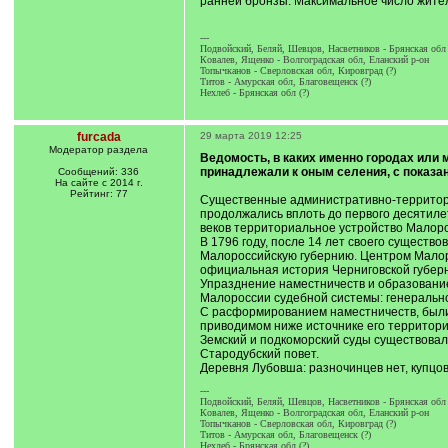
ранней бронзы. Максимальное число жител
---
Подвойский, Беляй, Шевцов, Насветников - Брянская обл
Ковалев, Ященко - Волгоградская обл, Еланский р-он
Топычканов - Сверловская обл, Кировград (?)
Титов - Амурская обл, Благовещенск (?)
Нехлеб - Брянская обл (?)
furcada
29 марта 2019 12:25
Модератор раздела
Ведомость, в каких именно городах или 
принадлежали к оным селения, с показа
Сообщений: 336
На сайте с 2014 г.
Рейтинг: 77
Существенные административно-территори
продолжались вплоть до первого десятилети
веков территориальное устройство Малоро
В 1796 году, после 14 лет своего существ
Малороссийскую губернию. Центром Малоро
официальная история Черниговской губерн
Упразднение наместничеств и образование
Малороссии судебной системы: генеральног
С расформированием наместничеств, были 
приводимом ниже источнике его территори
Земский и подкоморский суды существовали
Стародубский повет.
Деревня Лубовша: разночинцев нет, купцов 
---
Подвойский, Беляй, Шевцов, Насветников - Брянская обл
Ковалев, Ященко - Волгоградская обл, Еланский р-он
Топычканов - Сверловская обл, Кировград (?)
Титов - Амурская обл, Благовещенск (?)
Нехлеб - Брянская обл (?)