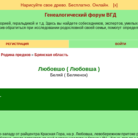
Нарисуйте свое древо. Бесплатно. Онлайн.
[х]
Генеалогический форум ВГД
рией, геральдикой и т.д. Здесь вы найдете собеседников, экспертов, умелых
рхив обратиться при исследовании родословной своей семьи, помогут опреде
РЕГИСТРАЦИЯ
ВОЙТИ
»
Родина предков
»
Брянская область
Любовшо ( Любовша )
Беляй ( Беляенок)
→
-западу от райцентра Красная Гора, на р. Любовша, левобережном притоке р