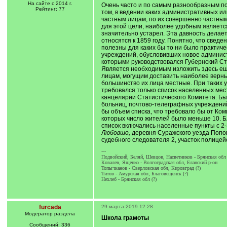
На сайте с 2014 г.
Очень часто и по самым разнообразным пов
Рейтинг: 77
том, в ведении каких административных и
частным лицам, по их совершенно частным д
для этой цели, наиболее удобным является
значительно устарел. Эта давность делает
относятся к 1859 году. Понятно, что сведе
полезны для каких бы то ни было практиче
учреждений, обусловивших новое админист
которыми руководствовался Губернский Ст
Является необходимым изложить здесь еще
лицам, могущим доставить наиболее верны
большинство их лица местные. При таких у
требовался только список населенных мест
канцелярии Статистического Комитета. Бы
больниц, почтово-телеграфных учреждений
бы объем списка, что требовало бы от Ком
которых число жителей было меньше 10. Бл
список включались населенные пункты с 2-
Любовшо,
деревня Суражского уезда Поповог
судебного следователя 2, участок полицейс
---
Подвойский, Беляй, Шевцов, Насветников - Брянская обл
Ковалев, Ященко - Волгоградская обл, Еланский р-он
Топычканов - Сверловская обл, Кировград (?)
Титов - Амурская обл, Благовещенск (?)
Нехлеб - Брянская обл (?)
furcada
29 марта 2019 12:28
Модератор раздела
Школа грамоты
Сообщений: 336