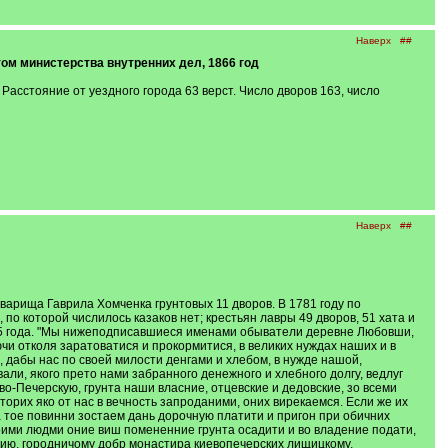
Наверх
##
м министерства внутренних дел, 1866 год
Расстояние от уездного города 63 верст. Число дворов 163, число
Наверх
##
варища Гаврила Хомченка грунтовых 11 дворов. В 1781 году по
 которой числилось казаков нет; крестьян лавры 49 дворов, 51 хата и
25 года. "Мы нижеподписавшиеся именами обыватели деревне Любовши,
и отколя заратоватися и прокормитися, в великих нуждах наших и в
 дабы нас по своей милости денгами и хлебом, в нужде нашой,
али, якого прето нами забранного денежного и хлебного долгу, ведлуг
о-Печерскую, грунта наши власние, отцевские и дедовские, зо всеми
орих яко от нас в вечность запроданими, оних вирекаемся. Если же их
а тое повинни зостаем дань дорочную платити и пригон при обичних
своими людми оние виш помененние грунта осадити и во владение подати,
кию, городничому добр монастира киевопечерских лищицкому,