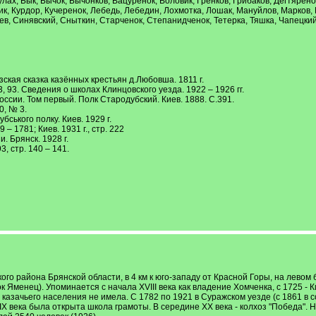
улах, Бык, Бычок, Бычонков, Вацуренок, Воловик, Гренков, Грибаков, Дегтярен
ик, Курдор, Кучеренок, Лебедь, Лебедин, Лохмотка, Лошак, Мануйлов, Марков,
еев, Синявский, Сныткин, Старченок, Степанидченок, Тетерка, Тяшка, Чапецки
евизская сказка казённых крестьян д.Любовша. 1811 г.
. 73, 93. Сведения о школах Клинцовского уезда. 1922 – 1926 гг.
сии. Том первый. Полк Стародубский. Киев. 1888. С.391.
0, № 3.
ського полку. Киев. 1929 г.
– 1781; Киев. 1931 г., стр. 222
 Брянск. 1928 г.
, стр. 140 – 141.
го района Брянской области, в 4 км к юго-западу от Красной Горы, на левом
 Яменец). Упоминается с начала XVIII века как владение Хомченка, с 1725 - 
казачьего населения не имела. С 1782 по 1921 в Суражском уезде (с 1861 в с
 XIX века была открыта школа грамоты. В середине ХХ века - колхоз "Победа".