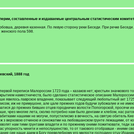
ерии, составленные и издаваемые центральным статистическим комитето
юбовша, деревня казенная. По левую сторону реки Беседи. При речке Беседи. 
 женского пола 598.
евский, 1888 год
рвой переписи Малороссии 1723 года – казаков нет; крестьян значкового то
ытием наместничеств, было сделано статистическое описание Малороссии, по
овше явилось лаврское владение, показывает следующий любопытный акт 17
сом, иж не примушоне, але цале прежних годов будучи зубожалие и не имеюч
тися до прежних бивших отцев городничих волости Попогорской, просячи их,
ше, чрез многие лета, сколко потребно нам было денгами и хлебом, нас ратов
абитками нашими не могучи, попустилисмо в вечность, на святую обитель Киев
 ж з верховою отчиною и сеножатми на любовшанском грунте лежащими, от кот
зволят нам тими грунтами владети и по прежнему оними пожитковати, теди з
 нас упорность чинити и непослушенство, то от такового отобравши - иними 
сание сие наше даем в Богу превелебному его милости господину отцу Иоани