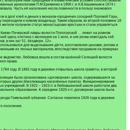
н.э.). Благоприятные природные и климатические условия способствовали
ванные археологами П.М.Еременко в 1906 г. и А.В.Кашкиным в 1974 г.
овала. Часть её населения несла повинности в пользу значкового
и в долг хлеб и деньги у монахов-городничих соседней Поповой Горы,
 переходили к новому владельцу. Таким образом, ко второй половине 18
ё жители получили статус монастырских крестьян и стали управляться
я Киево-Печерской лавры волости Попогорской … лежит на ровном
ней здесь плотина с мелницею на 1 коло, и сия речка невотдаль сей
в, в них хат 51, бездворн. 12».
пользовался для выделывания дёгтя, изготовления ценовки, рогожи и
лученными из лесных материалов, впоследствии продавали на ярмарках
ое ведомство. Любовша вошла в состав казённой Селецкой волости
ого права.
784 году. В 1892 году в деревне открылась школа грамоты, в которой
еволюции была организована «договорная» школа, содержавшаяся за
некоторых других близлежащих населённых пунктах. Функционирование
х учреждений. В 1922 – 1923 гг. в Любовшанской школе работали два
ольное образование. К середине 1920-х гг. договорная школа была
 уезда Гомельской губернии. Согласно переписи 1926 года в деревне
го поселения.