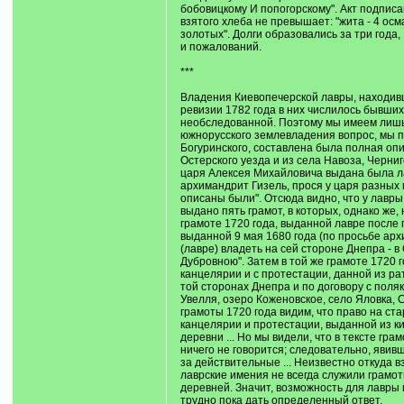
бобовицкому И попогорскому". Акт подписа
взятого хлеба не превышает: "жита - 4 осма
золотых". Долги образовались за три года
и пожалований.
***
Владения Киевопечерской лавры, находивши
ревизии 1782 года в них числилось бывших
необследованной. Поэтому мы имеем лишь 
южнорусского землевладения вопрос, мы пр
Богуринского, составлена была полная опи
Остерского уезда и из села Навоза, Черниг
царя Алексея Михайловича выдана была лавр
архимандрит Гизель, прося у царя разных 
описаны были". Отсюда видно, что у лавры 
выдано пять грамот, в которых, однако же
грамоте 1720 года, выданной лавре после п
выданной 9 мая 1680 года (по просьбе ар
(лавре) владеть на сей стороне Днепра -
Дубровною". Затем в той же грамоте 1720 г
канцелярии и с протестации, данной из рат
той сторонах Днепра и по договору с поля
Увелля, озеро Коженовское, село Яловка, 
грамоты 1720 года видим, что право на ст
канцелярии и протестации, выданной из ки
деревни ... Но мы видели, что в тексте гр
ничего не говорится; следовательно, явивш
за действительные ... Неизвестно откуда 
лаврские имения не всегда служили грамот
деревней. Значит, возможность для лавры
трудно пока дать определенный ответ.