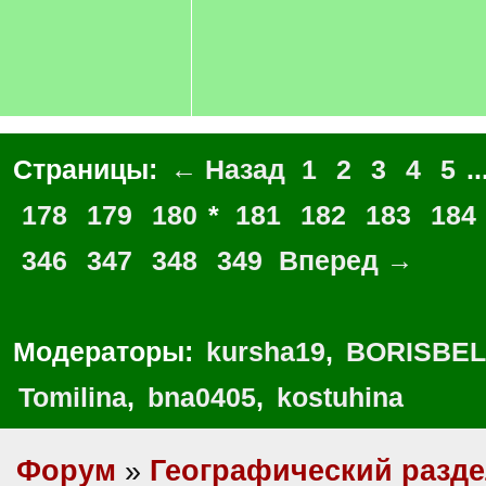
Страницы:
← Назад
1
2
3
4
5
..
178
179
180
*
181
182
183
184
346
347
348
349
Вперед →
Модераторы:
kursha19
,
BORISBEL
Tomilina
,
bna0405
,
kostuhina
Форум
»
Географический разд