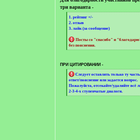
три варианта -
[
1. рейтинг +/-
q
2. отзыв
]
3. лайк (за сообщение)
Посты со "спасибо" и "благодар
без пояснения.
[
/
q
ПРИ ЦИТИРОВАНИИ -
]
[
Следует оставлять только ту часть
q
ответ/пояснение или задается вопрос.
]
Пожалуйста, отсекайте/удаляйте всё 
2-3-4-х ступенчатые диалоги.
[
/
q
]