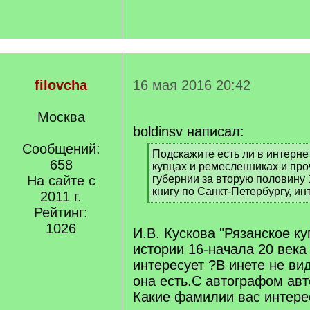
filovcha
16 мая 2016 20:42
Москва
boldinsv написал:
Сообщений:
[
Подскажите есть ли в интерне
658
q
купцах и ремесленниках и про
]
На сайте с
губернии за вторую половину 
книгу по Санкт-Петербургу, ин
2011 г.
[
Рейтинг:
/
1026
q
И.В. Кускова "Рязанское ку
]
истории 16-начала 20 века 
интересует ?В инете не ви
она есть.С автографом ав
Какие фамилии вас интере