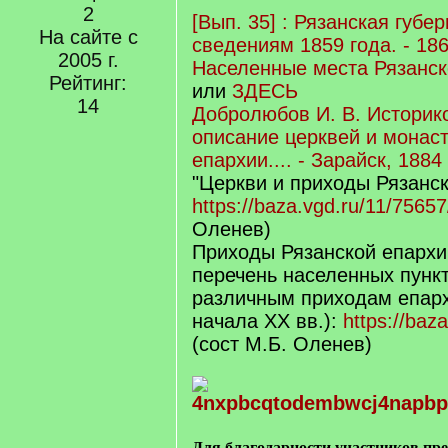
2
[Вып. 35] : Рязанская губерн
На сайте с
сведениям 1859 года. - 186
2005 г.
Населенные места Рязанско
Рейтинг:
или
ЗДЕСЬ
14
Добролюбов И. В. Историк
описание церквей и монас
епархии.... - Зарайск, 1884 
"Церкви и приходы Рязанск
https://baza.vgd.ru/11/75657
Оленев)
Приходы Рязанской епарх
перечень населенных пункт
различным приходам епархи
начала XX вв.):
https://baz
(сост М.Б. Оленев)
Для благодарности участников пр