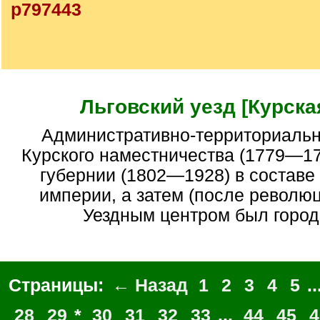
p797443
Льговский уезд [Курская
Административно-территориальная единица
Курского наместничества (1779—17
губернии (1802—1928) в составе
империи, а затем (после револю
Уездным центром был город 
Страницы:
← Назад
1
2
3
4
5
..
28
29
*
30
31
32
33
...
44
45
4