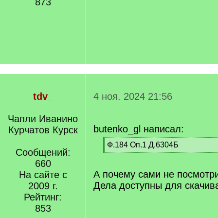
873
tdv_
4 ноя. 2024 21:56
Чапли Иванино
butenko_gl написал:
Курчатов Курск
[
Ф.184 Оп.1 Д.6304Б
Сообщений:
q
[
]
660
/
q
А почему сами не посмотр
На сайте с
]
Дела доступны для скачив
2009 г.
Рейтинг:
853