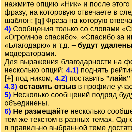
нажмите опцию «Ник» и после этого 
фразу, на которовую отвечаете в с
шаблон:
[
q
]
Фраза на которую отвеч
4)
Сообщения только со словами «С
«Огромное спасибо», «Спасибо за 
«Благодарю» и т.д. –
будут удален
модераторами.
Для выражения благодарности на ф
несколько опций:
4.1)
поднять рейти
[+]
под ником,
4.2)
поставить
"лайк"
4.3)
оставить отзыв
в профиле учас
5)
Несколько сообщений подряд буд
объединены.
6)
Не размещайте
несколько сообще
тем же текстом в разных темах. Од
в правильно выбранной теме достат