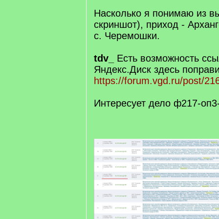
]
Насколько я понимаю из в
скриншот), приход - Архан
с. Черемошки.
tdv_
Есть возможность ссы
Яндекс.Диск здесь поправ
https://forum.vgd.ru/post/
Интересует дело ф217-оп3-