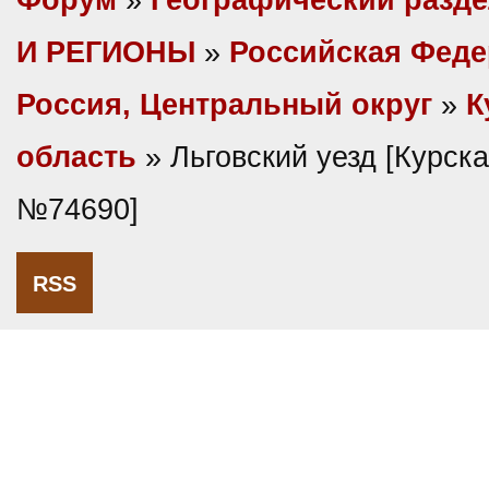
Форум
»
Географический разд
И РЕГИОНЫ
»
Российская Фед
Россия, Центральный округ
»
К
область
» Льговский уезд [Курская
№74690]
RSS