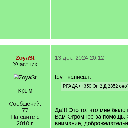
ZoyaSt
13 дек. 2024 20:12
Участник
tdv_ написал:
[
РГАДА Ф.350 Оп.2 Д.2852 оно
Крым
q
[
]
/
q
Сообщений:
]
Да!!! Это то, что мне было
77
Вам Огромное за помощь. 
На сайте с
внимание, доброжелательн
2010 г.