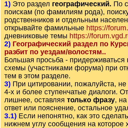
1)
Это раздел
географический.
По 
поискам (по фамилиям рода), поиск
родственников и отдельным населе
открывайте фамильные
https://forum
дневниковые темы
https://forum.vgd.
2)
Географический раздел по Курс
разбит по уездам/волостям..
Большая просьба - придерживаться
схемы (участниками форума) при от
тем в этом разделе.
3)
При цитировании, пожалуйста, не 
4-х и более ступенчатые диалоги. О
лишнее, оставляя
только фразу
, н
ответ или пояснение, остальное уда
3.1)
Если непонятно, как это сделать
нижнем углу сообщения на которое х