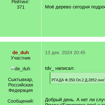
Рейтинг:
Моё дерево сегодня подро
371
de_duh
13 дек. 2024 20:45
Участник
tdv_ написал:
[
Сыктывкар,
q
РГАДА Ф.350 Оп.2 Д.2852 оно
]
Российская
[
/
Федерация
q
]
Добрый день. А нет ли слу
Сообщений: