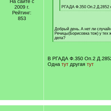
На сайте с
q
2009 г.
]
РГАДА Ф.350 Оп.2 Д.2852 
[
Рейтинг:
/
853
q
]
Добрый день. А нет ли случайн
Речицы(Борисовка тож) у тех 
дела?
[
/
q
]
В РГАДА Ф.350 Оп.2 Д.2852
Одна
тут
другая
тут