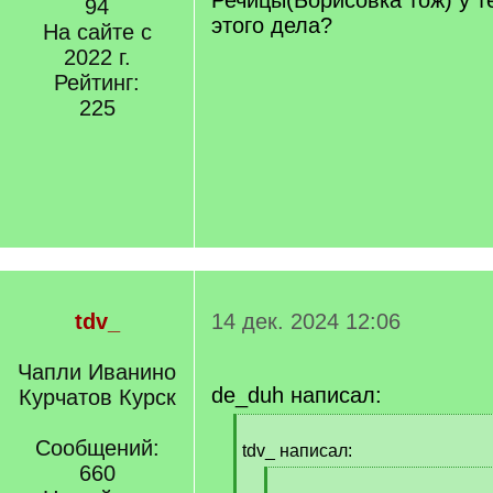
Речицы(Борисовка тож) у т
94
этого дела?
На сайте с
2022 г.
Рейтинг:
225
tdv_
14 дек. 2024 12:06
Чапли Иванино
de_duh написал:
Курчатов Курск
[
Сообщений:
q
tdv_ написал:
]
660
[