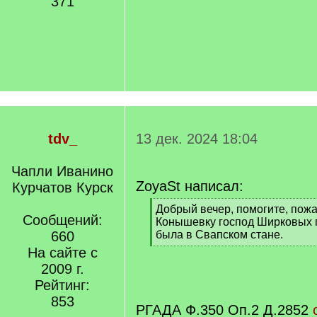
371
tdv_
13 дек. 2024 18:04
Чапли Иванино
ZoyaSt написал:
Курчатов Курск
[
Добрый вечер, помогите, пожа
Сообщений:
q
Конышевку господ Ширковых п
]
660
была в Свапском стане.
[
На сайте с
/
2009 г.
q
Рейтинг:
]
853
РГАДА Ф.350 Оп.2 Д.2852