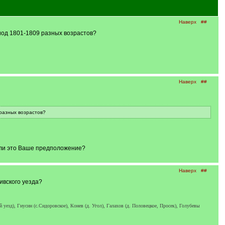
Наверх
##
иод 1801-1809 разных возрастов?
Наверх
##
 разных возрастов?
или это Ваше предположение?
Наверх
##
ивского уезда?
езд), Гнусин (с.Сидоровское), Конев (д. Угол), Галахов (д. Половецкое, Просек), Голубевы