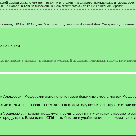
дской церкви указано что мои предки (и в Гридино и в Старово) принадлежали Г.Мещерск
.П. не нашел. В ГАКО в выложенных Ревизсских сказках тоже не нашел Мещерской.
а между 1858 и 1861 годом. У меня вот недавно такой случай был. Смотрите тут и немно
же не нашел.
ухино/Трифон), Виноградов (д. Гридино) и Мещерский (д. Старово, Погощенская волость, Кологривский у
й Алексеевич Мещерский явно получил свою фамилию в честь князей Мещерски
ько в 1904 - не говорит о том, что она в этом году появилась, просто стали 
и Мещерские, я думаю что должен пролить свет на эту ситуацию просмотр вы
город у нас с Вами один - СПб - там быстро и удобно можно ознакомиться с де