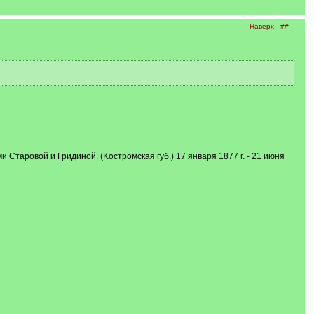
Наверх
##
таровой и Гридиной. (Kостромская губ.) 17 января 1877 г. - 21 июня