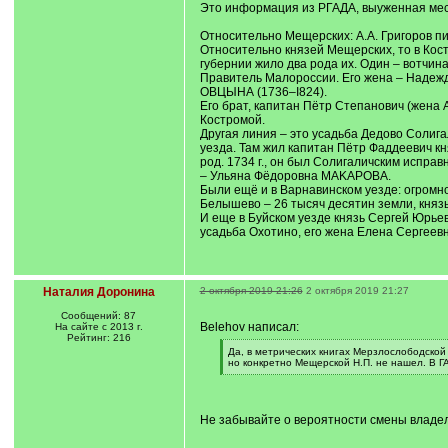
Это информация из РГАДА, выуженная ме
Относительно Мещерских: А.А. Григоров пи
Относительно князей Мещерских, то в Кос
губернии жило два рода их. Один – вотчин
Правитель Малороссии. Его жена – Надеж
ОВЦЫНА (1736–I824).
Его брат, капитан Пётр Степанович (жена
Костромой.
Другая линия – это усадьба Дедово Солига
уезда. Там жил капитан Пётр Фаддеевич к
род. 1734 г., он был Солигаличским исправ
– Ульяна Фёдоровна MAKAРОВА.
Были ещё и в Варнавинском уезде: огромн
Белышево – 26 тысяч десятин земли, князь
И еще в Буйском уезде князь Сергей Юрьев
усадьба Охотино, его жена Елена Сергее
Наталия Доронина
2 октября 2019 21:26
2 октября 2019 21:27
Сообщений: 87
Belehov написал:
На сайте с 2013 г.
Рейтинг: 216
[
Да, в метрических книгах Мерзлослободской
q
но конкретно Мещерской Н.П. не нашел. В Г
]
[
/
q
]
Не забывайте о вероятности смены владел