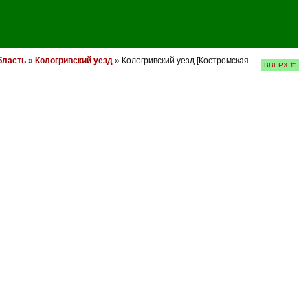
бласть
»
Кологривский уезд
» Кологривский уезд [Костромская
ВВЕРХ ⇈