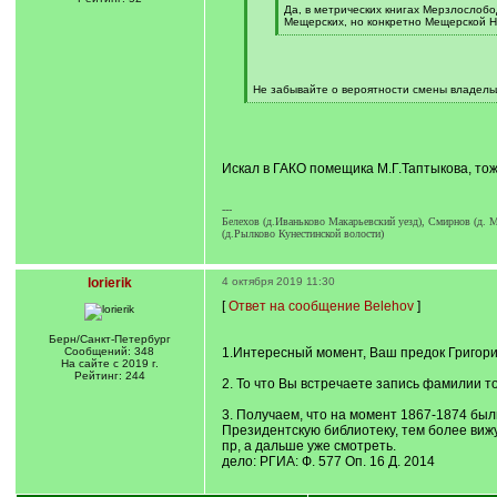
q
Да, в метрических книгах Мерзлослобо
]
Мещерских, но конкретно Мещерской Н
[
/
q
]
Не забывайте о вероятности смены владельц
[
/
q
]
Искал в ГАКО помещика М.Г.Таптыкова, то
---
Белехов (д.Иваньково Макарьевский уезд), Смирнов (д. М
(д.Рылково Кунестинской волости)
lorierik
4 октября 2019 11:30
[
Ответ на сообщение Belehov
]
Берн/Санкт-Петербург
Сообщений: 348
1.Интересный момент, Ваш предок Григори
На сайте с 2019 г.
Рейтинг: 244
2. То что Вы встречаете запись фамилии тол
3. Получаем, что на момент 1867-1874 был
Президентскую библиотеку, тем более вижу 
пр, а дальше уже смотреть.
дело: РГИА: Ф. 577 Оп. 16 Д. 2014