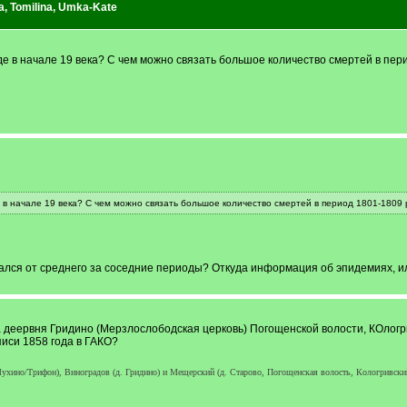
a
,
Tomilina
,
Umka-Kate
е в начале 19 века? С чем можно связать большое количество смертей в пер
 в начале 19 века? С чем можно связать большое количество смертей в период 1801-1809
ался от среднего за соседние периоды? Откуда информация об эпидемиях, 
 деервня Гридино (Мерзлослободская церковь) Погощенской волости, КОлогр
иси 1858 года в ГАКО?
ухино/Трифон), Виноградов (д. Гридино) и Мещерский (д. Старово, Погощенская волость, Кологривский у