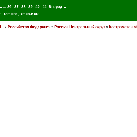
.. ...
36
37
38
39
40
41
Вперед →
a
,
Tomilina
,
Umka-Kate
НЫ
»
Российская Федерация
»
Россия, Центральный округ
»
Костромская о