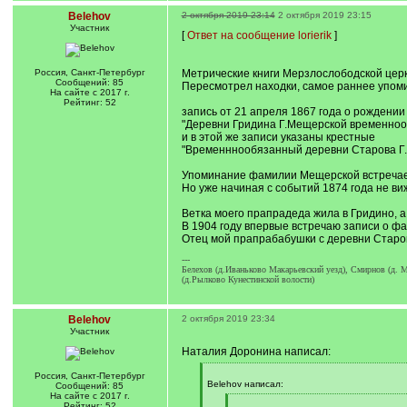
Belehov
2 октября 2019 23:14
2 октября 2019 23:15
Участник
[
Ответ на сообщение lorierik
]
Россия, Санкт-Петербург
Метрические книги Мерзлослободской церкв
Сообщений: 85
Пересмотрел находки, самое раннее упоми
На сайте с 2017 г.
Рейтинг: 52
запись от 21 апреля 1867 года о рождении
"Деревни Гридина Г.Мещерской временнооб
и в этой же записи указаны крестные
"Временннообязанный деревни Старова Г.М
Упоминание фамилии Мещерской встречает
Но уже начиная с событий 1874 года не в
Ветка моего прапрадеда жила в Гридино, а
В 1904 году впервые встречаю записи о фа
Отец мой прапрабабушки с деревни Старов
---
Белехов (д.Иваньково Макарьевский уезд), Смирнов (д. М
(д.Рылково Кунестинской волости)
Belehov
2 октября 2019 23:34
Участник
Наталия Доронина написал:
[
Россия, Санкт-Петербург
q
Belehov написал:
Сообщений: 85
]
На сайте с 2017 г.
[
Рейтинг: 52