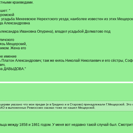
стными краеведами.
шет: "
тромской
а усадьба Михеевское Нерехтского уезда; наиболее известен из этих Мещерс
да Александровна
 Александра Ивановна Опурина), владел усадьбой Долматово под
личского
нязь Мещерский,
ником. Жена его
ое имение
 Платон Александрович; там же князь Николай Николаевич и его сёстры, Софи
ич,
вна ДАВЫДОВА."
 церкви указано что мои предки (и в Гридино и в Старово) принадлежали Г.Мещерской. Эт
АКО в выложенных Ревизсских сказках тоже не нашел Мещерской.
ьца между 1858 и 1861 годом. У меня вот недавно такой случай был. Смотри