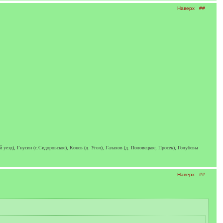
Наверх
##
езд), Гнусин (с.Сидоровское), Конев (д. Угол), Галахов (д. Половецкое, Просек), Голубевы
Наверх
##