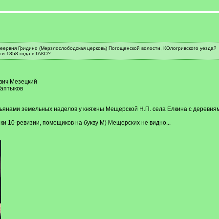
еервня Гридино (Мерзлослободская церковь) Погощенской волости, КОлогривского уезда?
си 1858 года в ГАКО?
евич Мезецкий
Таптыков
нами земельных наделов у княжны Мещерской Н.П. села Елкина с деревнями С
зки 10-ревизии, помещиков на букву М) Мещерских не видно...