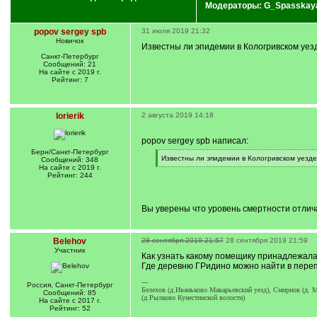
Модераторы:
G_Spasskay
popov sergey spb
31 июля 2019 21:32
Новичок
Известны ли эпидемии в Кологривском уезд
Санкт-Петербург
Сообщений: 21
На сайте с 2019 г.
Рейтинг: 7
lorierik
2 августа 2019 14:18
popov sergey spb написал:
Берн/Санкт-Петербург
[
Известны ли эпидемии в Кологривском уезде
Сообщений: 348
q
[
На сайте с 2019 г.
]
/
Рейтинг: 244
q
]
Вы уверены что уровень смертности отлич
Belehov
28 сентября 2019 21:57
28 сентября 2019 21:59
Участник
Как узнать какому помещику принадлежала
Где деревню ГРидино можно найти в переп
---
Россия, Санкт-Петербург
Белехов (д.Иваньково Макарьевский уезд), Смирнов (д. М
Сообщений: 85
(д.Рылково Кунестинской волости)
На сайте с 2017 г.
Рейтинг: 52