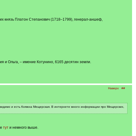
ких князь Платон Степанович (1718–1799), генерал-аншеф,
я и Ольга, – имение Котунино, 6165 десятин земли.
Наверх
##
о видимо и есть Княжна Мещерская. В интернете много информации про Мещерских,
те
тут
и немного выше.