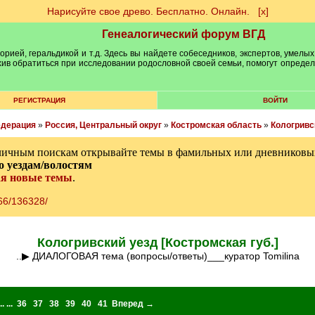
Нарисуйте свое древо. Бесплатно. Онлайн.
[х]
Генеалогический форум ВГД
рией, геральдикой и т.д. Здесь вы найдете собеседников, экспертов, умелых
рхив обратиться при исследовании родословной своей семьи, помогут опреде
РЕГИСТРАЦИЯ
ВОЙТИ
едерация
»
Россия, Центральный округ
»
Костромская область
»
Кологривс
личным поискам открывайте темы в фамильных или дневниковых
о уездам/волостям
ая новые темы
.
166/136328/
Кологривский уезд [Костромская губ.]
..▶ ДИАЛОГОВАЯ тема (вопросы/ответы)___куратор Tomilina
.. ...
36
37
38
39
40
41
Вперед →