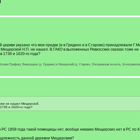
й церкви указано что мои предки (и в Гридино и в Старово) принадлежали Г.
Мещерской Н.П. не нашел. В ГАКО в выложенных Ревизсских сказках тоже н
 1736 и 1620-го года?
ухино/Трифон), Виноградов (д. Гридино) и Мещерский (д. Старово, Погощенская волость, Кологривский у
тоже не нашел Мещерской.
1736 и 1620-го года?
в РС 1858 года такой помещицы нет, вообще никаких Мещерских нет в РС по К
инадлежность данной деревни Мещерским?