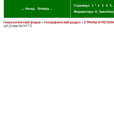
Страницы:
1
*
2
3
4
5
.
← Назад
Вперед →
Модераторы:
G_Spasskay
Генеалогический форум
»
Географический раздел
»
СТРАНЫ И РЕГИО
губ.] [тема №74777]