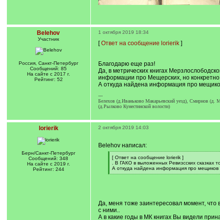
Belehov
1 октября 2019 18:34
Участник
[
Ответ на сообщение lorierik
]
Россия, Санкт-Петербург
Благодарю еще раз!
Сообщений: 85
Да, в метрических книгах Мерзлослободско
На сайте с 2017 г.
информации про Мещерских, но конкретно 
Рейтинг: 52
А откуда найдена информация про мещиков
---
Белехов (д.Иваньково Макарьевский уезд), Смирнов (д. М
(д.Рылково Кунестинской волости)
lorierik
2 октября 2019 14:03
Belehov написал:
Берн/Санкт-Петербург
[
[ Ответ на сообщение lorierik ]
Сообщений: 348
q
. В ГАКО в выложенных Ревизсских сказках 
На сайте с 2019 г.
]
А откуда найдена информация про мещиков 
Рейтинг: 244
[
/
q
]
Да, меня тоже заинтересовал момент, что 
с ними..
А в какие годы в МК книгах Вы видели пр