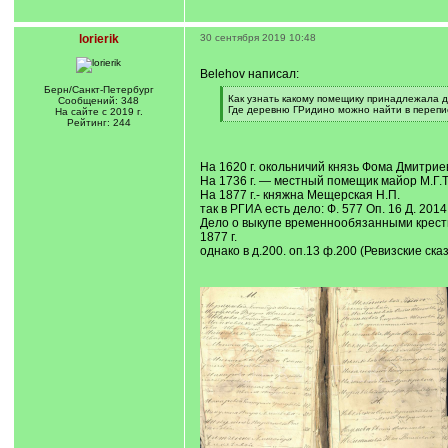
lorierik
30 сентября 2019 10:48
Belehov написал:
Берн/Санкт-Петербург
[
Как узнать какому помещику принадлежала д
Сообщений: 348
q
Где деревню ГРидино можно найти в перепи
На сайте с 2019 г.
]
[
Рейтинг: 244
/
q
]
На 1620 г. окольничий князь Фома Дмитри
На 1736 г. — местный помещик майор М.Г.
На 1877 г.- княжна Мещерская Н.П.
так в РГИА есть дело: Ф. 577 Оп. 16 Д. 2014
Дело о выкупе временнообязанными крестья
1877 г.
однако в д.200. оп.13 ф.200 (Ревизские ска