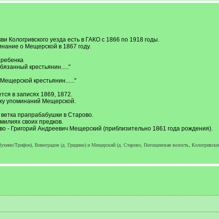
и Кологривского уезда есть в ГАКО с 1866 по 1918 годы.
нание о Мещерской в 1867 году.
 ребенка
язанный крестьянин....."
ещерской крестьянин......"
ся в записях 1869, 1872.
ижу упоминаний Мещерской.
 ветка прапрабабушки в Старово.
милиях своих предков.
о - Григорий Андреевич Мещерский (приблизительно 1861 года рождения).
ухино/Трифон), Виноградов (д. Гридино) и Мещерский (д. Старово, Погощенская волость, Кологривский у