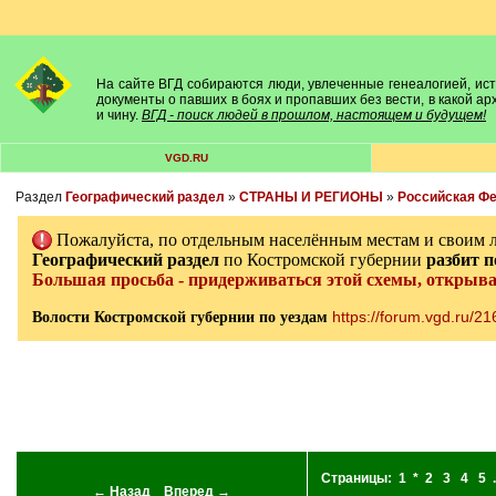
На сайте ВГД собираются люди, увлеченные генеалогией, исто
документы о павших в боях и пропавших без вести, в какой а
и чину.
ВГД - поиск людей в прошлом, настоящем и будущем!
VGD.RU
Раздел
Географический раздел
»
СТРАНЫ И РЕГИОНЫ
»
Российская Ф
Пожалуйста, по отдельным населённым местам и своим 
Географический раздел
по Костромской губернии
разбит
п
Большая просьба - придерживаться этой схемы, открыв
https://forum.vgd.ru/2
Волости Костромской губернии по уездам
Страницы:
1
*
2
3
4
5
.
← Назад
Вперед →