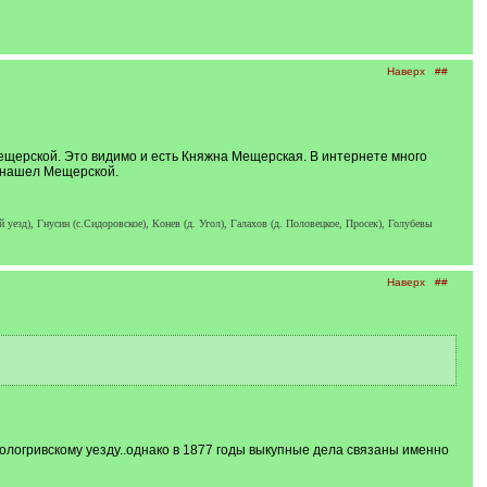
Наверх
##
Мещерской. Это видимо и есть Княжна Мещерская. В интернете много
е нашел Мещерской.
езд), Гнусин (с.Сидоровское), Конев (д. Угол), Галахов (д. Половецкое, Просек), Голубевы
Наверх
##
ологривскому уезду..однако в 1877 годы выкупные дела связаны именно