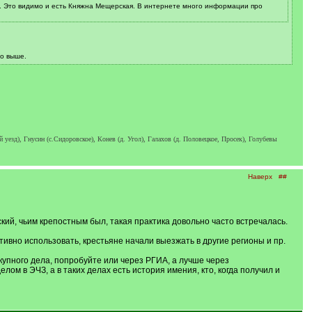
ой. Это видимо и есть Княжна Мещерская. В интернете много информации про
го выше.
езд), Гнусин (с.Сидоровское), Конев (д. Угол), Галахов (д. Половецкое, Просек), Голубевы
Наверх
##
й, чьим крепостным был, такая практика довольно часто встречалась.
активно использовать, крестьяне начали выезжать в другие регионы и пр.
купного дела, попробуйте или через РГИА, а лучше через
лом в ЭЧЗ, а в таких делах есть история имения, кто, когда получил и