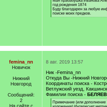
Мая прабабушка Иванова Але
год рождения 1874
Буду благодарен за любую и
поиске моих предков.
[
/
q
]
femina_nn
8 авг. 2019 13:57
Новичок
Ник -Femina_nn
Откуда Вы -Нижний Новгор
Нижний
Координаты поиска - Костр
Новгород
Ветлужский уезд, Какшинс
Фамилии поиска -
БЕЛЯЕ
Сообщений:
2
[
Примечание (или дополнение 
На сайте с
q
изложения).Интересует метри