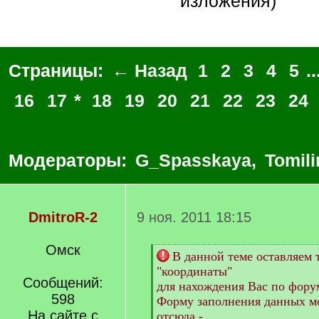
изложения)
Страницы:
← Назад
1
2
3
4
5
..
16
17
*
18
19
20
21
22
23
24
Модераторы:
G_Spasskaya
,
Tomili
DmitroR-2
9 ноя. 2011 18:15
Омск
[
В данной теме оставляем 
q
"координаты"
]
Сообщений:
для нахождения Вас по фору
598
Форму заполнения данных м
На сайте с
отсюда -