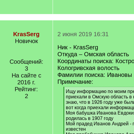
KrasSerg
2 июня 2019 16:31
Новичок
Ник - KrasSerg
Откуда – Омская область
Координаты поиска: Костро
Сообщений:
Кологривская волость
3
Фамилии поиска: Ивановы
На сайте с
Примечание:
2016 г.
Рейтинг:
[
Ищу информацию по моим пре
2
q
приехали в Омскую область в н
]
знаю, что в 1926 году уже был
вот когда приехали информац
Моя бабушка Иванова Евдоки
родилась в 1907 году
Мой прадед Иванов Андрей - 
известен