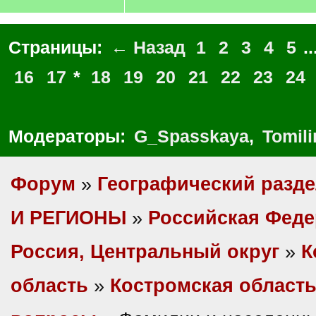
Страницы:
← Назад
1
2
3
4
5
..
16
17
*
18
19
20
21
22
23
24
Модераторы:
G_Spasskaya
,
Tomili
Форум
»
Географический разд
И РЕГИОНЫ
»
Российская Фед
Россия, Центральный округ
»
К
область
»
Костромская область