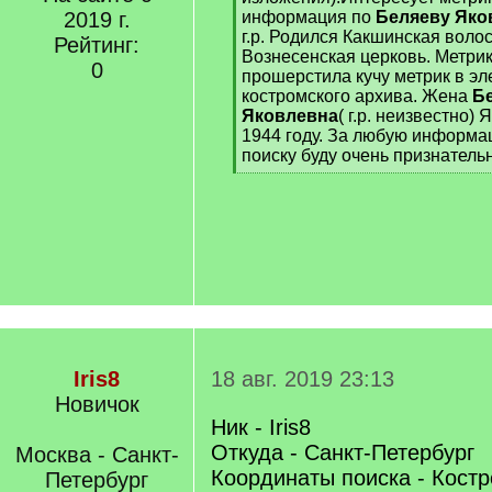
]
2019 г.
информация по
Беляеву Яко
г.р. Родился Какшинская волос
Рейтинг:
Вознесенская церковь. Метрик
0
прошерстила кучу метрик в эл
костромского архива. Жена
Б
Яковлевна
( г.р. неизвестно)
1944 году. За любую информа
поиску буду очень признатель
[
/
q
]
Iris8
18 авг. 2019 23:13
Новичок
Ник - Iris8
Откуда - Санкт-Петербург
Москва - Санкт-
Координаты поиска - Костр
Петербург