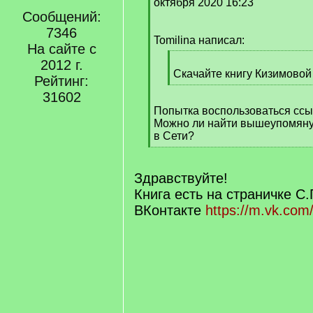
q
октября 2020 16:23
]
Сообщений:
7346
Tomilina написал:
На сайте с
[
2012 г.
q
Скачайте книгу Кизимово
Рейтинг:
]
[
31602
/
Попытка воспользоваться ссы
q
Можно ли найти вышеупомяну
]
в Сети?
[
/
q
Здравствуйте!
]
Книга есть на страничке С
ВКонтакте
https://m.vk.com