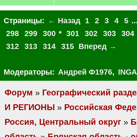
Страницы:
← Назад
1
2
3
4
5
..
298
299
300
*
301
302
303
304
312
313
314
315
Вперед →
Модераторы:
Андрей Ф1976
,
INGA
Форум
»
Географический разд
И РЕГИОНЫ
»
Российская Фед
Россия, Центральный округ
»
Б
область
»
Брянская область - 