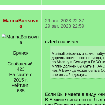
MarinaBorisovn
29 авг. 2023 22:37
a
29 авг. 2023 22:59
oztech написал:
[
Брянск
q
MarinaBorisovna, а какие-нибу
]
дореволюционного периода, 
по Мглину и Бежице в ГАБО н
Сообщений:
Мглин должен бы быть в ГАЧО 
423
нет. А Бежица может быть в О
На сайте с
вне он-лайн доступа.
[
2015 г.
/
Рейтинг:
q
685
]
Если Вы имеете в виду книги
В Бежице синагоги не было