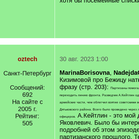
хотя бы посемейные списк
oztech
30 авг. 2023 1:00
MarinaBorisovna
,
Nadejda
Санкт-Петербург
Кизимовой про Бежицу нат
фразу (стр. 203):
Сообщений:
Партизаны помога
692
переходить линию фронта. Разведчик А.Кейтлин од
На сайте с
армейские части, чем облегчил взятие советскими
2005 г.
Дятьковского района. Всего было проведено через
А.Кейтлин - это мой
Рейтинг:
офицеров.
Яковлевич. Было бы интер
505
подробней об этом эпизоде
партизанского прошлого. Т