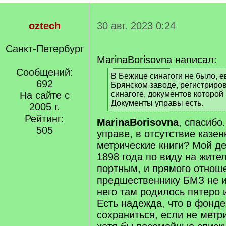
oztech
30 авг. 2023 0:24
Санкт-Петербург
MarinaBorisovna написал:
Сообщений:
[
В Бежице синагоги не было, 
692
q
Брянском заводе, регистриров
]
На сайте с
синагоге, документов которой н
Документы управы есть.
2005 г.
[
Рейтинг:
MarinaBorisovna
, спасибо
/
505
q
управе, в отсутствие казен
]
метрические книги? Мой д
1898 года по виду на жите
портным, и прямого отнош
предшественнику БМЗ не и
него там родилось пятеро 
Есть надежда, что в фонде
сохраниться, если не метри