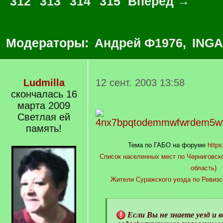
312
313
314
315
Вперед →
Модераторы:
Андрей Ф1976
,
INGA
Ludmilla
12 сент. 2003 13:58
скончалась 16
марта 2009
Светлая ей
память!
Тема по ГАБО на форуме
https
Список населенных мест по Черниговско
область)
Жители Суражского уезда по Ревизс
[
q
Если Вы не знаете уезд и в