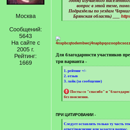
]
годов) изучаемого населенног
вопрос в этой теме, пом
Подразделы по уездам Черниго
Москва
Брянская область) ___
http
[
/
Сообщений:
q
5643
]
На сайте с
2005 г.
Для благодарности участников пр
Рейтинг:
три варианта -
1669
[
1. рейтинг +/-
q
2. отзыв
]
3. лайк (за сообщение)
Посты со "спасибо" и "благодар
без пояснения.
[
/
q
ПРИ ЦИТИРОВАНИИ -
]
[
Следует оставлять только ту часть те
q
ответ/пояснение или задается вопрос.