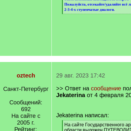
]
Пожалуйста, отсекайте/удаляйте всё 
2-3-4-х ступенчатые диалоги.
[
/
q
]
oztech
29 авг. 2023 17:42
>> Ответ на
сообщение
пол
Санкт-Петербург
Jekaterina
от 4 февраля 20
Сообщений:
692
Jekaterina написал:
На сайте с
2005 г.
[
На сайте Государственного а
Рейтинг:
q
области выложен ПУТЕВОДИТ