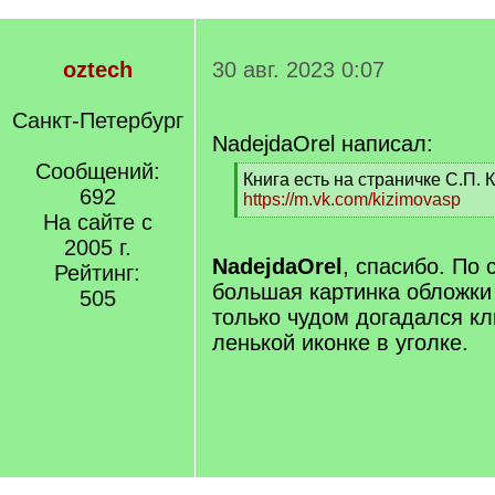
oztech
30 авг. 2023 0:07
Санкт-Петербург
NadejdaOrel написал:
Сообщений:
[
Книга есть на страничке С.П.
692
q
https://m.vk.com/kizimovasp
]
На сайте с
[
/
2005 г.
q
NadejdaOrel
, спасибо. По 
Рейтинг:
]
большая картинка обложки 
505
только чудом догадался кл
ленькой иконке в уголке.