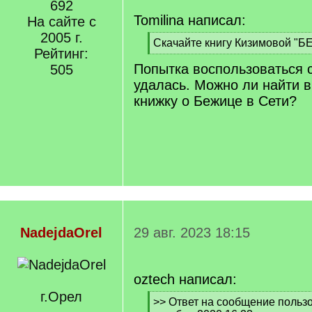
692
Tomilina написал:
На сайте с
2005 г.
[
Скачайте книгу Кизимовой "
Рейтинг:
q
[
Попытка воспользоваться 
]
505
/
q
удалась. Можно ли найти
]
книжку о Бежице в Сети?
NadejdaOrel
29 авг. 2023 18:15
oztech написал:
г.Орел
[
>> Ответ на сообщение пользо