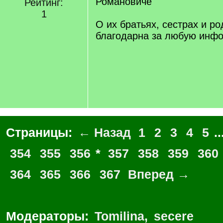
Романовиче
Рейтинг:
1
О их братьях, сестрах и ро
благодарна за любую инф
Страницы:
← Назад
1
2
3
4
5
..
354
355
356
*
357
358
359
360
364
365
366
367
Вперед →
Модераторы:
Tomilina
,
secere