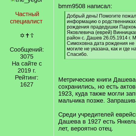
bmm9508 написал:
Частный
[
Добрый день! Помогите пожал
специалист
q
информацию о родственниках,
]
рождения прадедушки Пархо
Яковлевича (еврей) Винницка
✡✝☦
район с. Дашев 26.05.1914 г. 
Симоховна дата рождения не 
Сообщений:
могиле не указана, как и где
Спасибо.
3075
[
На сайте с
/
2019 г.
q
]
Рейтинг:
Метрические книги Дашева
1627
сохранились, но есть акто
1923, куда также могли за
мальчика позже. Запрашива
Среди учредителей еврей
Дашева в 1927 есть Янкел
лет, вероятно отец.