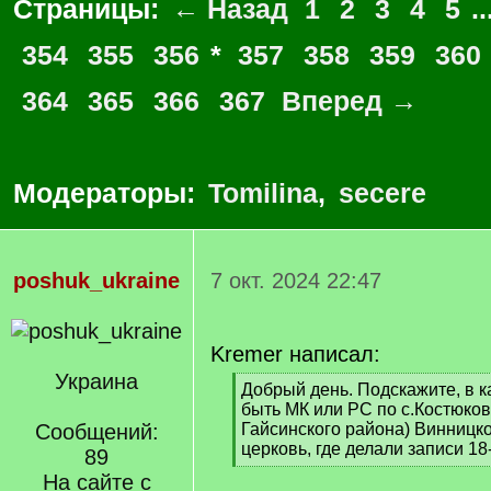
Страницы:
← Назад
1
2
3
4
5
..
354
355
356
*
357
358
359
360
364
365
366
367
Вперед →
Модераторы:
Tomilina
,
secere
poshuk_ukraine
7 окт. 2024 22:47
Kremer написал:
Украина
[
Добрый день. Подскажите, в к
q
быть МК или РС по с.Костюков
]
Сообщений:
Гайсинского района) Винницко
церковь, где делали записи 18
89
[
На сайте с
/