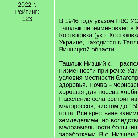
2022 г.
q
]
Рейтинг:
123
В 1946 году указом ПВС У
Ташлык переименовано в 
Костюко́вка (укр. Костюків
Украине, находится в Тепл
Винницкой области.
Ташлык-Низший с. – распо
низменности при речке Уди
условия местности благоп
здоровья. Почва – чернозе
хорошая для посева хлебн
Население села состоит из
малороссов, числом до 15
пола. Все крестьяне зани
земледелием, но вследств
малоземельности большинс
заработками. В с. Низшем