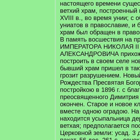
настоящего времени сущес
ветхий храм, построенный
XVIII в., во время унии; с
униатов в православие, и
храм был обращен в право
В память восшествия на 
ИМПЕРАТОРА НИКОЛАЯ II
АЛЕКСАНДРОВИЧА прихож
построить в своем селе но
бывший храм пришел в таку
грозит разрушением. Новый
Рождества Пресвятая Бого
постройкою в 1896 г. с бла
преосвященного Димитрия 
окончен. Старое и новое 
вместе одною оградою. На
находится усыпальница де
ветхая; предполагается по
Церковной земли: усад. 3 д