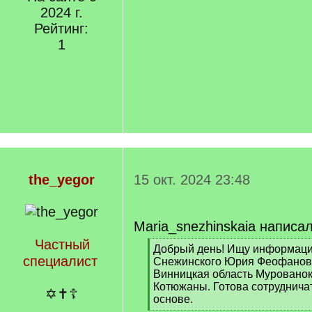
2024 г.
Рейтинг:
1
the_yegor
15 окт. 2024 23:48
Maria_snezhinskaia написал
Частный
[
Добрый день! Ищу информаци
специалист
q
Снежинского Юрия Феофанови
]
Винницкая область Мурованок
Котюжаны. Готова сотруднича
✡✝☦
основе.
[