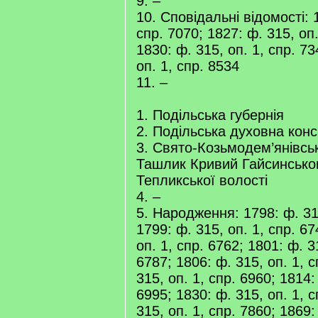
9. –
10. Сповідальні відомості: 1
спр. 7070; 1827: ф. 315, оп.
1830: ф. 315, оп. 1, спр. 73
оп. 1, спр. 8534
11. –
1. Подільська губернія
2. Подільська духовна конс
3. Свято-Козьмодем’янівськ
Ташлик Кривий Гайсинськог
Тепликської волості
4. –
5. Народження: 1798: ф. 315
1799: ф. 315, оп. 1, спр. 67
оп. 1, спр. 6762; 1801: ф. 3
6787; 1806: ф. 315, оп. 1, с
315, оп. 1, спр. 6960; 1814:
6995; 1830: ф. 315, оп. 1, с
315, оп. 1, спр. 7860; 1869: