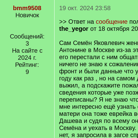
bmm9508
19 окт. 2024 23:58
Новичок
>> Ответ на
сообщение
пол
the_yegor
от 18 октября 20
Сообщений:
Сам Семён Яковлевич жени
3
Антонине в Москве из-за э
На сайте с
его перестали с ним общат
2024 г.
ничего не знаю к сожален
Рейтинг:
фронт и были данные что у
9
году как раз , но на самом
выжил, а подскажите пожал
сведения которые уже поз
переписаны? Я не знаю чт
мне интересно ещё узнать
матери она тоже еврейка в
Дашева и судя по всему он
Семёна и уехать в Москву.
нет, я запросила в загсе с