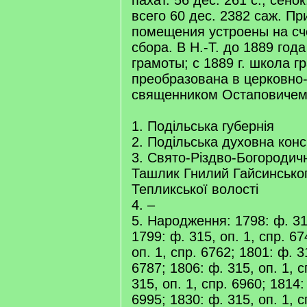
пахат. 56 дес. 261 с., сенок
всего 60 дес. 2382 саж. П
помещения устроены на сч
сбора. В Н.-Т. до 1889 год
грамоты; с 1889 г. школа г
преобразована в церковно
священником Остаповичем
1. Подільська губернія
2. Подільська духовна конс
3. Свято-Різдво-Богородичн
Ташлик Гнилий Гайсинськог
Тепликської волості
4. –
5. Народження: 1798: ф. 315
1799: ф. 315, оп. 1, спр. 67
оп. 1, спр. 6762; 1801: ф. 3
6787; 1806: ф. 315, оп. 1, с
315, оп. 1, спр. 6960; 1814:
6995; 1830: ф. 315, оп. 1, с