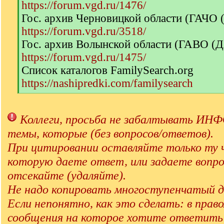
https://forum.vgd.ru/1476/
Гос. архив Черновицкой области (ГАЧО
https://forum.vgd.ru/3518/
Гос. архив Волынской области (ГАВО (
https://forum.vgd.ru/1475/
Список каталогов FamilySearch.org
https://nashipredki.com/familysearch
[
/
q
Коллеги, просьба не забалтывать 
]
темы, которые (без вопросов/ответов).
При цитировании оставляйте только ту 
которую даете ответ, или задаете вопро
отсекайте (удаляйте).
Не надо копировать многоступенчатый д
Если непонятно, как это сделать: в прав
сообщения на которое хотите ответит