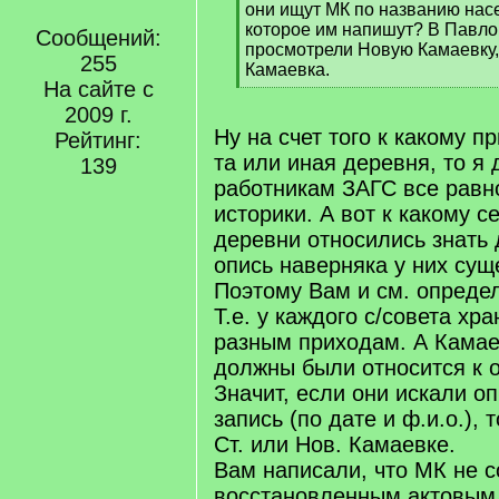
]
они ищут МК по названию нас
которое им напишут? В Павло
Сообщений:
просмотрели Новую Камаевку,
255
Камаевка.
На сайте с
[
/
2009 г.
q
Ну на счет того к какому п
Рейтинг:
]
та или иная деревня, то я 
139
работникам ЗАГС все равн
историки. А вот к какому с
деревни относились знать
опись наверняка у них сущ
Поэтому Вам и см. определ
Т.е. у каждого с/совета хр
разным приходам. А Камае
должны были относится к о
Значит, если они искали 
запись (по дате и ф.и.о.), 
Ст. или Нов. Камаевке.
Вам написали, что МК не с
восстановленным актовым