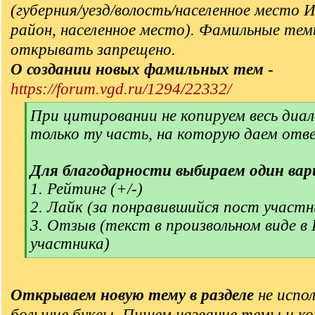
(губерния/уезд/волость/населенное место 
район, населенное место). Фамильные тем
открывать запрещено.
О создании новых фамильных тем
-
https://forum.vgd.ru/1294/22332/
[
При цитировании не копируем весь диал
q
только ту часть, на которую даем отв
]
Для благодарности выбираем один вар
1. Рейтинг (+/-)
2. Лайк (за понравившийся пост участн
3. Отзыв (текст в произвольном виде в
участника)
[
/
q
Открываем новую тему в разделе
не испол
]
большие буквы. Пишем название темы и ко