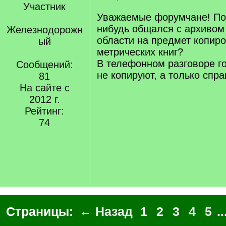
Участник
Уважаемые форумчане! Под
нибудь общался с архивом
Железнодорожн
области на предмет копиро
ый
метрических книг?
В телефонном разговоре го
Сообщений:
не копируют, а только спр
81
На сайте с
2012 г.
Рейтинг:
74
Страницы:
← Назад
1
2
3
4
5
..