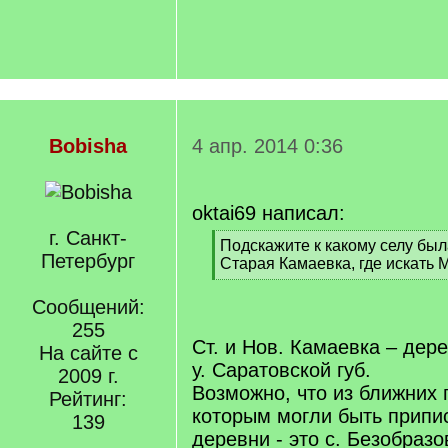
Bobisha
4 апр. 2014 0:36
oktai69 написал:
г. Санкт-
[
Подскажите к какому селу бы
Петербург
q
Старая Камаевка, где искать 
]
[
/
Сообщений:
q
255
]
Ст. и Нов. Камаевка – дер
На сайте с
у. Саратовской губ.
2009 г.
Возможно, что из ближних 
Рейтинг:
которым могли быть припи
139
деревни - это с. Безобразо