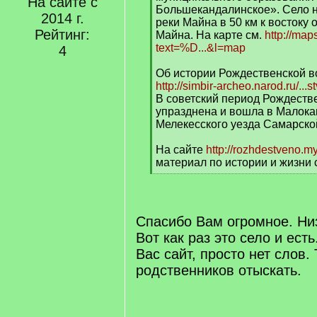
На сайте с
Большекандалинское». Село н
2014 г.
реки Майна в 50 км к востоку 
Рейтинг:
Майна. На карте см.
http://map
text=%D...&l=map
4
Об истории Рождественской во
http://simbir-archeo.narod.ru/...
В советский период Рождеств
упразднена и вошла в Малока
Мелекесского уезда Самарско
На сайте
http://rozhdestveno.my
материал по истории и жизни 
[
/
q
]
Спасибо Вам огромное. Ни
Вот как раз это село и ест
Вас сайт, просто нет слов.
родственников отыскать.