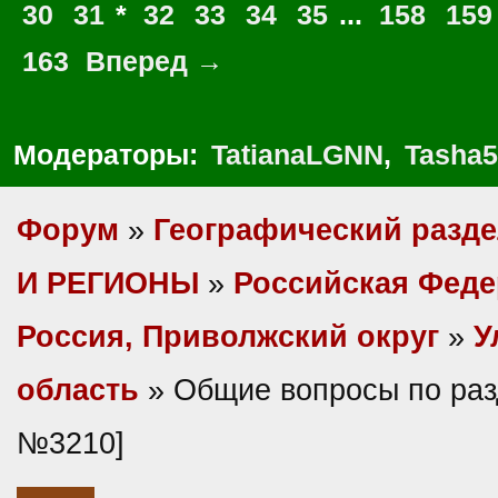
30
31
*
32
33
34
35
...
158
159
163
Вперед →
Модераторы:
TatianaLGNN
,
Tasha5
Форум
»
Географический разд
И РЕГИОНЫ
»
Российская Фед
Россия, Приволжский округ
»
У
область
» Общие вопросы по раз
№3210]