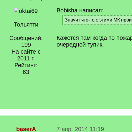
Bobisha написал:
[
Значит что-то с этими МК про
Тольятти
q
[
]
/
q
Кажется там когда то пожа
Сообщений:
]
очередной тупик.
109
На сайте с
2011 г.
Рейтинг:
63
baserA
7 апр. 2014 11:19