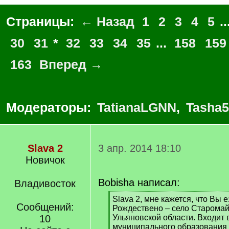
Страницы:
← Назад
1
2
3
4
5
..
30
31
*
32
33
34
35
...
158
159
163
Вперед →
Модераторы:
TatianaLGNN
,
Tasha5
Slava 2
3 апр. 2014 18:10
Новичок
Bobisha написал:
Владивосток
[
Slava 2, мне кажется, что Вы 
Сообщений:
q
Рождествено – село Старомай
]
10
Ульяновской области. Входит 
муниципального образования