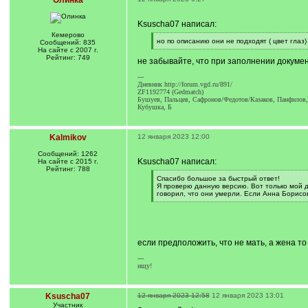
Олинка
Ksuscha07 написал:
Кемерово
[
но по описанию они не подходят ( цвет глаз)
Сообщений: 835
q
[
На сайте с 2007 г.
]
/
Рейтинг: 749
не забывайте, что при заполнении докумен
q
]
---
Дневник http://forum.vgd.ru/891/
ZF1192774 (Gedmatch)
Бушуев, Пальцев, Сафронов/Федотов/Казаков, Панфилов,
Кубушка, Б
Kalmikov
12 января 2023 12:00
Сообщений: 1262
Ksuscha07 написал:
На сайте с 2015 г.
Рейтинг: 788
[
Спасибо большое за быстрый ответ!
q
Я проверю данную версию. Вот только мой де
]
говорил, что они умерли. Если Анна Борисо
[
/
q
]
если предположить, что не мать, а жена то .
---
ищу!
Ksuscha07
12 января 2023 12:58
12 января 2023 13:01
Участник