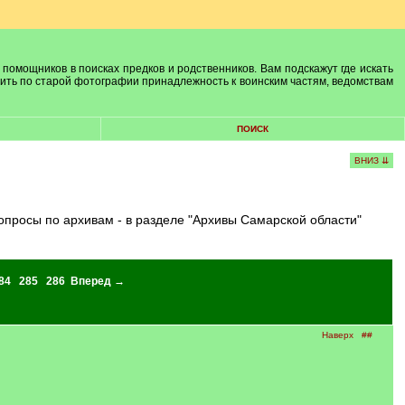
 помощников в поисках предков и родственников. Вам подскажут где искать
лить по старой фотографии принадлежность к воинским частям, ведомствам
ПОИСК
ВНИЗ ⇊
опросы по архивам - в разделе "Архивы Самарской области"
84
285
286
Вперед →
Наверх
##