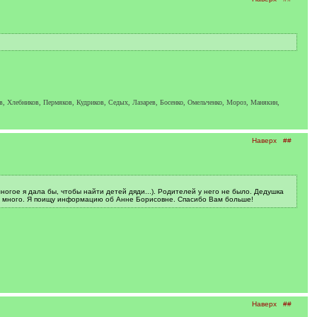
 Хлебников, Пермяков, Кудриков, Седых, Лазарев, Босенко, Омельченко, Мороз, Манякин,
Наверх
##
огое я дала бы, чтобы найти детей дяди...). Родителей у него не было. Дедушка
ов много. Я поищу информацию об Анне Борисовне. Спасибо Вам больше!
Наверх
##