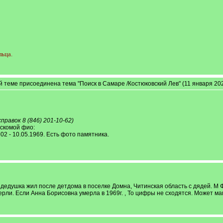
льца.
й теме присоединена тема "Поиск в Самаре /Костюковский Лев" (11 января 202
правок 8 (846) 201-10-62)
скомой фио:
 - 10.05.1969. Есть фото памятника.
едушка жил после детдома в поселке Домна, Читинская область с дядей. М Ф. 
мерли. Если Анна Борисовна умерла в 1969г. , То цифры не сходятся. Может 