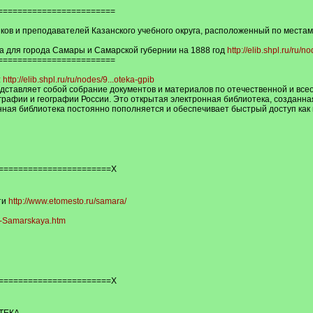
========================
ков и преподавателей Казанского учебного округа, расположенный по местам и
га для города Самары и Самарской губернии на 1888 год
http://elib.shpl.ru/ru/
========================
:
http://elib.shpl.ru/ru/nodes/9...oteka-gpib
ставляет собой собрание документов и материалов по отечественной и всео
нографии и географии России. Это открытая электронная библиотека, создан
нная библиотека постоянно пополняется и обеспечивает быстрый доступ как 
=======================Х
ти
http://www.etomesto.ru/samara/
a-Samarskaya.htm
=======================Х