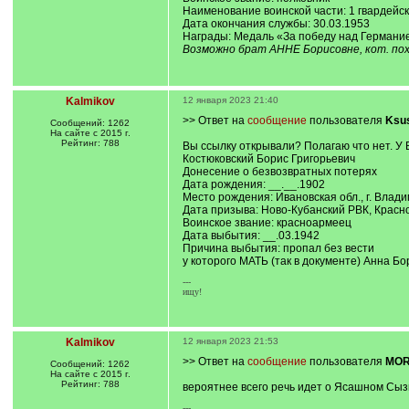
Наименование воинской части: 1 гвардейс
Дата окончания службы: 30.03.1953
Награды: Медаль «За победу над Германие
Возможно брат АННЕ Борисовне, кот. по
Kalmikov
12 января 2023 21:40
>> Ответ на
сообщение
пользователя
Ksu
Сообщений: 1262
На сайте с 2015 г.
Рейтинг: 788
Вы ссылку открывали? Полагаю что нет. У В
Костюковский Борис Григорьевич
Донесение о безвозвратных потерях
Дата рождения: __.__.1902
Место рождения: Ивановская обл., г. Влад
Дата призыва: Ново-Кубанский РВК, Красно
Воинское звание: красноармеец
Дата выбытия: __.03.1942
Причина выбытия: пропал без вести
у которого МАТЬ (так в документе) Анна Б
---
ищу!
Kalmikov
12 января 2023 21:53
>> Ответ на
сообщение
пользователя
MOR
Сообщений: 1262
На сайте с 2015 г.
Рейтинг: 788
вероятнее всего речь идет о Ясашном Сыз
---