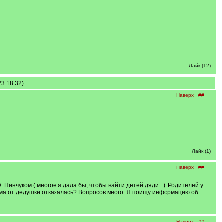
Лайк (12)
3 18:32)
Наверх
##
Лайк (1)
Наверх
##
Пинчуком ( многое я дала бы, чтобы найти детей дяди...). Родителей у
мама от дедушки отказалась? Вопросов много. Я поищу информацию об
Наверх
##