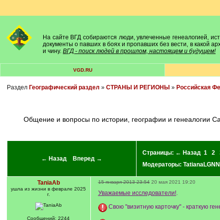
На сайте ВГД собираются люди, увлеченные генеалогией, исто
документы о павших в боях и пропавших без вести, в какой а
и чину.
ВГД - поиск людей в прошлом, настоящем и будущем!
VGD.RU
Раздел
Географический раздел
»
СТРАНЫ И РЕГИОНЫ
»
Российская Ф
Общение и вопросы по истории, географии и генеалогии С
Страницы:
← Назад
1
2
← Назад
Вперед →
Модераторы:
TatianaLGNN
TaniaAb
15 января 2013 23:54
20 мая 2021 19:20
ушла из жизни в феврале 2025
Уважаемые исследователи!
.
г.
Свою "визитную карточку" - краткую г
Сообщений: 2244