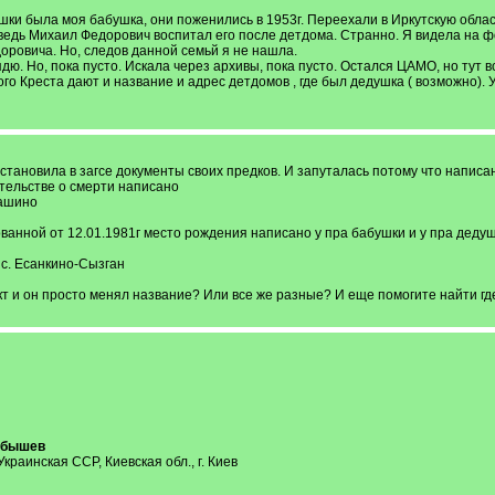
шки была моя бабушка, они поженились в 1953г. Переехали в Иркутскую облас
ведь Михаил Федорович воспитал его после детдома. Странно. Я видела на 
оровича. Но, следов данной семьй я не нашла.
. Но, пока пусто. Искала через архивы, пока пусто. Остался ЦАМО, но тут вс
 Креста дают и название и адрес детдомов , где был дедушка ( возможно). У 
становила в загсе документы своих предков. И запуталась потому что напис
етельстве о смерти написано
сашино
ованной от 12.01.1981г место рождения написано у пра бабушки и у пра дедуш
 с. Есанкино-Сызган
кт и он просто менял название? Или все же разные? И еще помогите найти гд
йбышев
раинская ССР, Киевская обл., г. Киев