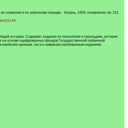
х служения и по азбучному порядку. - Казань, 1859; оглавление см. 231
nodes/22149
бщей истории. Содержит издания по генеалогии и геральдике, истории
ная на основе оцифрованных фондов Государственной публичной
к наиболее ценным, так и к самым востребованным изданиям.