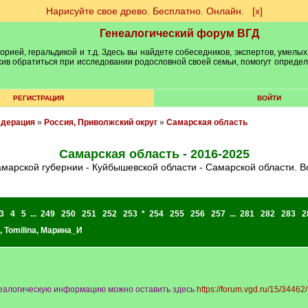
Нарисуйте свое древо. Бесплатно. Онлайн.
[х]
Генеалогический форум ВГД
рией, геральдикой и т.д. Здесь вы найдете собеседников, экспертов, умелых
рхив обратиться при исследовании родословной своей семьи, помогут опреде
РЕГИСТРАЦИЯ
ВОЙТИ
едерация
»
Россия, Приволжский округ
»
Самарская область
Самарская область - 2016-2025
амарской губернии - Куйбышевской области - Самарской области. В
3
4
5
...
249
250
251
252
253
*
254
255
256
257
...
281
282
283
2
,
Tomilina
,
Марина_И
енеалогическую информацию можно оставить здесь
https://forum.vgd.ru/15/34462/