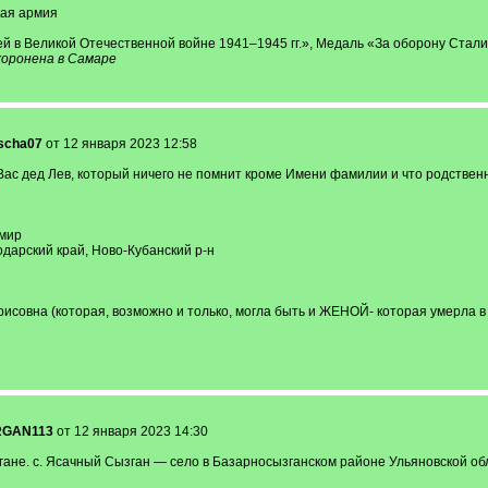
кая армия
й в Великой Отечественной войне 1941–1945 гг.», Медаль «За оборону Стал
хоронена в Самаре
scha07
от 12 января 2023 12:58
ас дед Лев, который ничего не помнит кроме Имени фамилии и что родственник
имир
дарский край, Ново-Кубанский р-н
орисовна (которая, возможно и только, могла быть и ЖЕНОЙ- которая умерла в
GAN113
от 12 января 2023 14:30
гане. с. Ясачный Сызган — село в Базарносызганском районе Ульяновской об