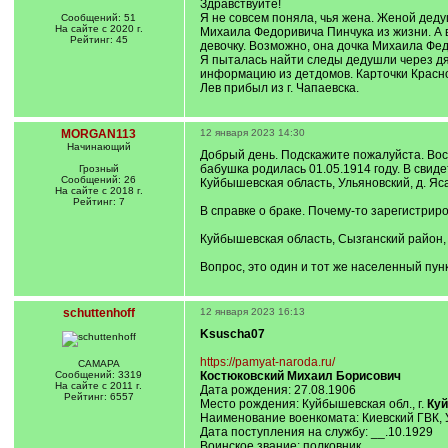
Здравствуйте!
Я не совсем поняла, чья жена. Женой деду
Сообщений: 51
На сайте с 2020 г.
Михаила Федоривича Пинчука из жизни. А 
Рейтинг: 45
девочку. Возможно, она дочка Михаила Фед
Я пыталась найти следы дедушли через дядю
информацию из детдомов. Карточки Красного
Лев прибыл из г. Чапаевска.
MORGAN113
12 января 2023 14:30
Начинающий
Добрый день. Подскажите пожалуйста. Вос
бабушка родилась 01.05.1914 году. В свид
Грозный
Сообщений: 26
Куйбышевская область, Ульяновский, д. Я
На сайте с 2018 г.
Рейтинг: 7
В справке о браке. Почему-то зарегистрир
Куйбышевская область, Сызганский район,
Вопрос, это один и тот же населенный пун
schuttenhoff
12 января 2023 16:13
Ksuscha07
https://pamyat-naroda.ru/
САМАРА
Сообщений: 3319
Костюковский Михаил Борисович
На сайте с 2011 г.
Дата рождения: 27.08.1906
Рейтинг: 6557
Место рождения: Куйбышевская обл., г.
Ку
Наименование военкомата: Киевский ГВК, Ук
Дата поступления на службу: __.10.1929
Воинское звание: полковник