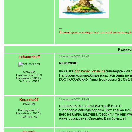
---
Всякій домъ созидается по волѣ домовладѣ
К данно
schuttenhoff
11 января 2023 21:41
Ksuscha07
на сайте
https://mku-ritual.ru
(телефон для с
САМАРА
Сообщений: 3319
На городском кладбище нашлась одна по и
На сайте с 2011 г.
КОСТЮКОВСКАЯ Анна Борисовна 21.05.1902
Рейтинг: 6557
Ksuscha07
11 января 2023 23:43
Участник
Спасибо большое за быстрый ответ!
Я проверю данную версию. Вот только мой д
Сообщений: 51
На сайте с 2020 г.
него не было. Дедушка говорил, что они у
Рейтинг: 45
Анне Борисовне. Спасибо Вам больше!
12 января 2023 6:27