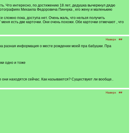
ть. Что интересно, по достижению 18 лет, дедушка вычеркнул дядю
фотографиях Михаила Федоровича Пинчука , его жену и маленькию
е сложно пока, доступа нет. Очень жаль, что нельзя получить
меня есть две карточки. Они очень похожи. Обе карточки отмечают , что
Наверх
##
ана разная информация о месте рождении моей пра бабушки. Пра
ки одно и тоже
е они находятся сейчас. Как называются? Существуют ли вообще..
Наверх
##