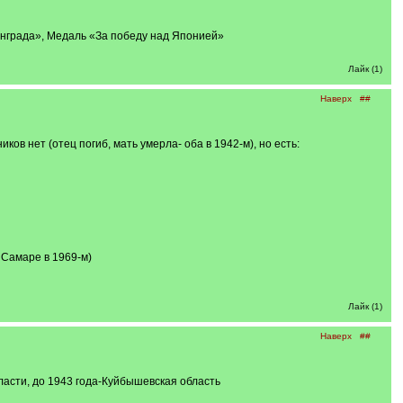
инграда», Медаль «За победу над Японией»
Лайк (1)
Наверх
##
ов нет (отец погиб, мать умерла- оба в 1942-м), но есть:
 Самаре в 1969-м)
Лайк (1)
Наверх
##
ласти, до 1943 года-Куйбышевская область