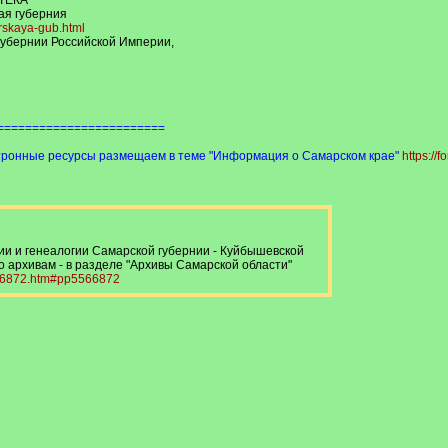
ТЕКА
ая губерния
rskaya-gub.html
губернии Российской Империи,
========================
ктронные ресурсы размещаем в теме "Информация о Самарском крае"
https://
ии и генеалогии Самарской губернии - Куйбышевской
о архивам - в разделе "Архивы Самарской области"
5566872.htm#pp5566872