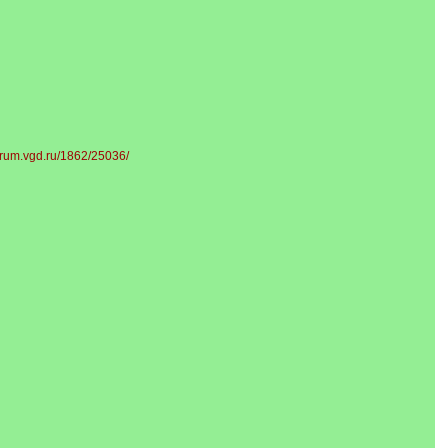
forum.vgd.ru/1862/25036/