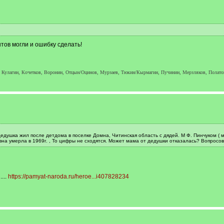
тов могли и ошибку сделать!
 Кулагин, Кочетков, Воронин, Отцын/Оцинов, Мурзаев, Тюкин/Кырмагин, Пучинин, Мерзляков, Полатов,
душка жил после детдома в поселке Домна, Читинская область с дядей. М Ф. Пинчуком ( мн
вна умерла в 1969г. , То цифры не сходятся. Может мама от дедушки отказалась? Вопрос
...
https://pamyat-naroda.ru/heroe...i407828234