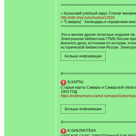
===================================
= Казанский учебный округ. Списки чиновни
http://elib.shpl.ru/ru/nodes/12926
= "Самарец" : Календарь и справочная кни
===================================
Эти и многие другие печатные издания см.
Электронная библиотека ГПИБ России пред
военного дела, источники по истории, эт
исторической библиотеки России. Электро
Х==================================
3) КАРТЫ
Старые карты Самары и Самарской облас
1903 ГОД
https://rodmurmana.narod.ru/maps/Guberniy
Х==================================
4) БИБЛИОТЕКА