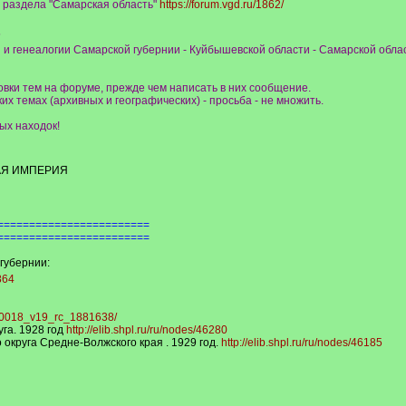
 раздела "Самарская область"
https://forum.vgd.ru/1862/
5
и генеалогии Самарской губернии - Куйбышевской области - Самарской облас
овки тем на форуме, прежде чем написать в них сообщение.
их темах (архивных и географических) - просьба - не множить.
ых находок!
АЯ ИМПЕРИЯ
========================
========================
губернии:
864
000018_v19_rc_1881638/
га. 1928 год
http://elib.shpl.ru/ru/nodes/46280
 округа Средне-Волжского края . 1929 год.
http://elib.shpl.ru/ru/nodes/46185