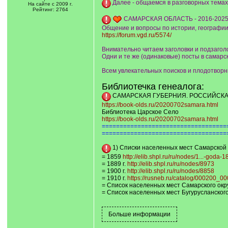
Далее - общаемся в разговорных темах
На сайте с 2009 г.
Рейтинг: 2764
САМАРСКАЯ ОБЛАСТЬ - 2016-202
Общение и вопросы по истории, географии 
https://forum.vgd.ru/5574/
Внимательно читаем заголовки и подзагол
Одни и те же (одинаковые) посты в самарск
Всем увлекательных поисков и плодотворн
Библиотечка генеалога:
САМАРСКАЯ ГУБЕРНИЯ. РОССИЙСК
https://book-olds.ru/20200702samara.html
Библиотека Царское Село
https://book-olds.ru/20200702samara.html
===================================
===================================
1) Списки населенных мест Самарской 
= 1859
http://elib.shpl.ru/ru/nodes/1...-goda-1
= 1889 г.
http://elib.shpl.ru/ru/nodes/8973
= 1900 г.
http://elib.shpl.ru/ru/nodes/8858
= 1910 г.
https://rusneb.ru/catalog/000200_
= Список населенных мест Самарского окру
= Список населенных мест Бугурусланского