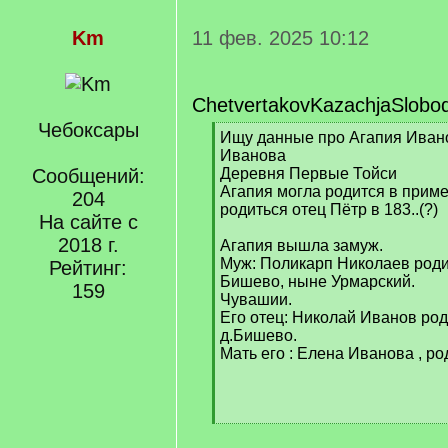
Km
11 фев. 2025 10:12
ChetvertakovKazachjaSlobo
Чебоксары
[
Ищу данные про Агапия Ивано
q
Иванова
]
Сообщений:
Деревня Первые Тойси
Агапия могла родится в пример
204
родиться отец Пётр в 183..(?)
На сайте с
2018 г.
Агапия вышла замуж.
Муж: Поликарп Николаев роди
Рейтинг:
Бишево, ныне Урмарский.
159
Чувашии.
Его отец: Николай Иванов род
д.Бишево.
Мать его : Елена Иванова , ро
[
/