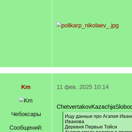
q
]
Km
11 фев. 2025 10:14
ChetvertakovKazachjaSlobo
Чебоксары
[
Ищу данные про Агапия Ивано
q
Иванова
]
Сообщений:
Деревня Первые Тойси