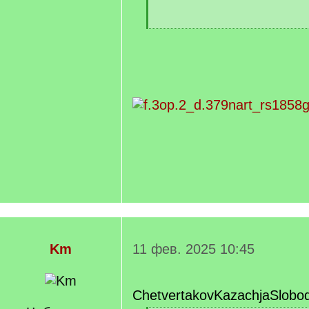
[
/
q
]
Km
11 фев. 2025 10:45
ChetvertakovKazachjaSlobo