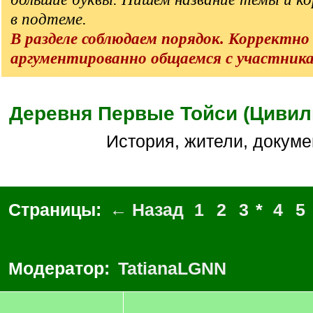
в подтеме.
В разделе соблюдаем порядок. Корректно
аргументированно общаемся с участник
Деревня Первые Тойси (Цивил
История, жители, докум
Страницы:
← Назад
1
2
3
*
4
5
Модератор:
TatianaLGNN