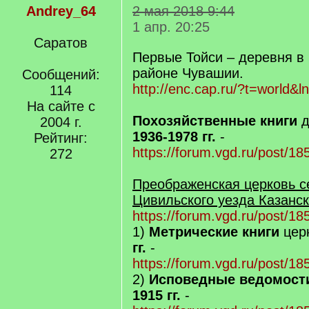
Andrey_64
2 мая 2018 9:44
1 апр. 20:25
Саратов
Первые Тойси – деревня в
районе Чувашии.
Сообщений:
http://enc.cap.ru/?t=world&
114
На сайте с
Похозяйственные книги
д
2004 г.
1936-1978 гг.
-
Рейтинг:
https://forum.vgd.ru/post/
272
Преображенская церковь с
Цивильского уезда Казанск
https://forum.vgd.ru/post/
1)
Метрические книги
цер
гг.
-
https://forum.vgd.ru/post/
2)
Исповедные ведомост
1915 гг.
-