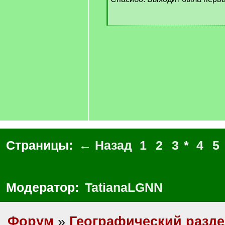
]
[
/
q
]
Страницы:
← Назад
1
2
3
*
4
5
Модератор:
TatianaLGNN
Форум
»
Географический разд