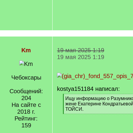
Km
19 мая 2025 1:19
19 мая 2025 1:19
Чебоксары
kostya151184 написал:
Сообщений:
204
[
Ищу информацию о Разумнико
q
жене Екатерине Кондратьево
На сайте с
]
ТОЙСИ.
2018 г.
[
Рейтинг:
/
159
q
]