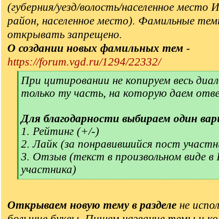
(губерния/уезд/волость/населенное место 
район, населенное место). Фамильные тем
открывать запрещено.
О создании новых фамильных тем
-
https://forum.vgd.ru/1294/22332/
[
При цитировании не копируем весь диал
q
только ту часть, на которую даем отв
]
Для благодарности выбираем один вар
1. Рейтинг (+/-)
2. Лайк (за понравившийся пост участн
3. Отзыв (текст в произвольном виде в
участника)
[
/
q
Открываем новую тему в разделе
не испол
]
большие буквы. Пишем название темы и ко