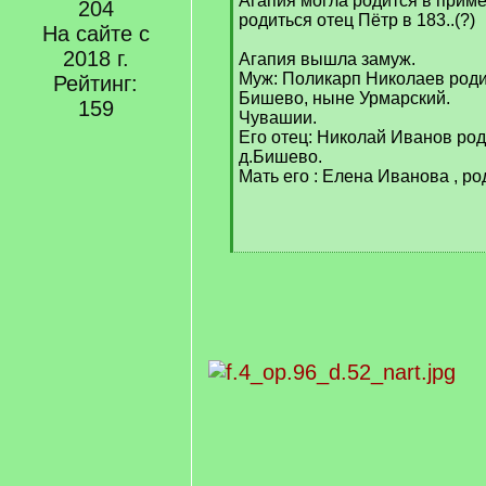
Агапия могла родится в пример
204
родиться отец Пётр в 183..(?)
На сайте с
2018 г.
Агапия вышла замуж.
Муж: Поликарп Николаев роди
Рейтинг:
Бишево, ныне Урмарский.
159
Чувашии.
Его отец: Николай Иванов род
д.Бишево.
Мать его : Елена Иванова , ро
[
/
q
]