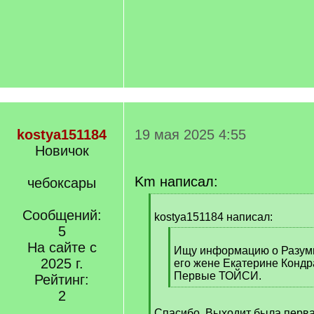
kostya151184
19 мая 2025 4:55
Новичок
Km написал:
чебоксары
[
Сообщений:
q
kostya151184 написал:
]
5
[
На сайте с
q
Ищу информацию о Разум
2025 г.
]
его жене Екатерине Кондр
Первые ТОЙСИ.
Рейтинг:
[
2
/
Спасибо. Выходит была перв
q