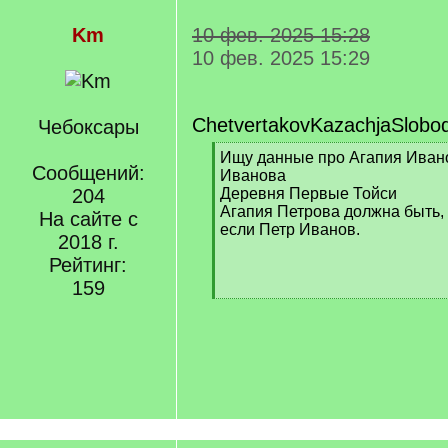
Km
10 фев. 2025 15:28
10 фев. 2025 15:29
ChetvertakovKazachjaSlobo
Чебоксары
[
Ищу данные про Агапия Ивано
Сообщений:
q
Иванова
]
204
Деревня Первые Тойси
Агапия Петрова должна быть, 
На сайте с
если Петр Иванов.
2018 г.
Рейтинг:
159