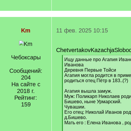
Km
11 фев. 2025 10:15
ChetvertakovKazachjaSlobo
Чебоксары
[
Ищу данные про Агапия Ивано
q
Иванова
]
Сообщений:
Деревня Первые Тойси
Агапия могла родится в пример
204
родиться отец Пётр в 183..(?)
На сайте с
2018 г.
Агапия вышла замуж.
Муж: Поликарп Николаев роди
Рейтинг:
Бишево, ныне Урмарский.
159
Чувашии.
Его отец: Николай Иванов род
д.Бишево.
Мать его : Елена Иванова , ро