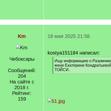
Km
18 мая 2025 21:58
kostya151184 написал:
Чебоксары
[
Ищу информацию о Разумнико
q
жене Екатерине Кондратьево
]
Сообщений:
ТОЙСИ.
[
204
/
На сайте с
q
2018 г.
]
Рейтинг:
159