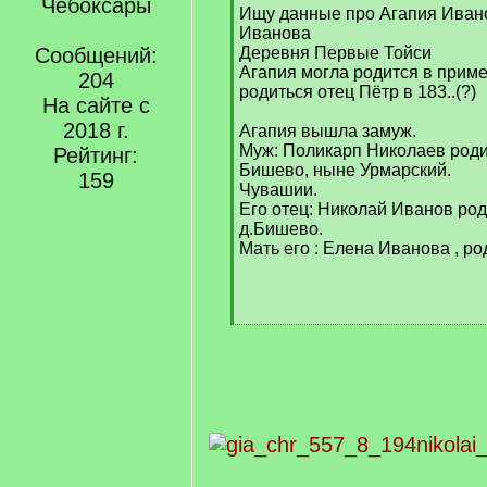
Чебоксары
[
Ищу данные про Агапия Ивано
q
Иванова
]
Сообщений:
Деревня Первые Тойси
Агапия могла родится в пример
204
родиться отец Пётр в 183..(?)
На сайте с
2018 г.
Агапия вышла замуж.
Муж: Поликарп Николаев роди
Рейтинг:
Бишево, ныне Урмарский.
159
Чувашии.
Его отец: Николай Иванов род
д.Бишево.
Мать его : Елена Иванова , ро
[
/
q
]