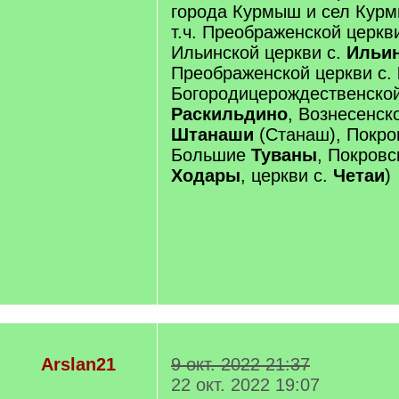
города Курмыш и сел Курм
т.ч. Преображенской церкв
Ильинской церкви с.
Ильин
Преображенской церкви с.
Богородицерождественской
Раскильдино
, Вознесенск
Штанаши
(Станаш), Покров
Большие
Туваны
, Покровс
Ходары
, церкви с.
Четаи
)
Arslan21
9 окт. 2022 21:37
22 окт. 2022 19:07