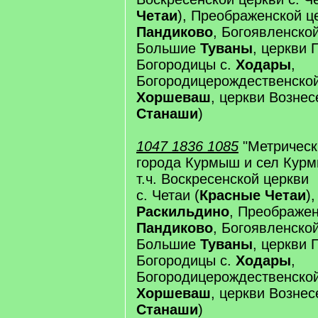
Четаи
), Преображенской це
Пандиково
, Богоявленской
Большие
Туваны
, церкви 
Богородицы с.
Ходары
,
Богородицерождественской
Хоршеваш
, церкви Вознес
Станаши
)
1047 1836 1085
"Метрическ
города Курмыш и сел Курм
т.ч. Воскресенской церкви
с. Четаи (
Красные Четаи
)
Раскильдино
, Преображен
Пандиково
, Богоявленской
Большие
Туваны
, церкви 
Богородицы с.
Ходары
,
Богородицерождественской
Хоршеваш
, церкви Вознес
Станаши
)