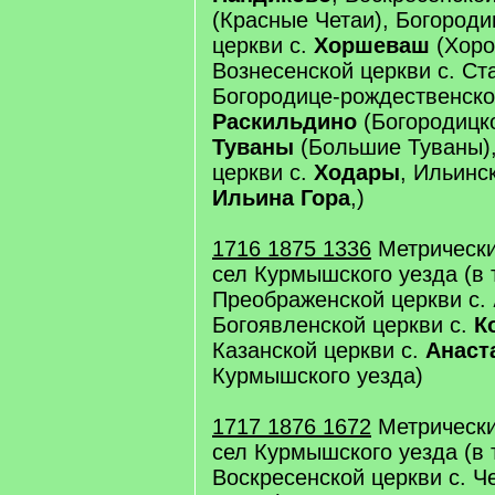
(Красные Четаи), Богород
церкви с.
Хоршеваш
(Хоро
Вознесенской церкви с. С
Богородице-рождественско
Раскильдино
(Богородицко
Туваны
(Большие Туваны),
церкви с.
Ходары
, Ильинс
Ильина Гора
,)
1716 1875 1336
Метрически
сел Курмышского уезда (в т
Преображенской церкви с.
Богоявленской церкви с.
К
Казанской церкви с.
Анаст
Курмышского уезда)
1717 1876 1672
Метрически
сел Курмышского уезда (в т
Воскресенской церкви с. Че