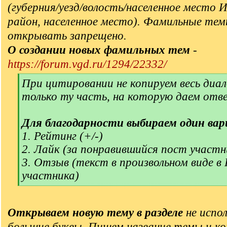
(губерния/уезд/волость/населенное место 
район, населенное место). Фамильные тем
открывать запрещено.
О создании новых фамильных тем
-
https://forum.vgd.ru/1294/22332/
[
При цитировании не копируем весь диал
q
только ту часть, на которую даем отв
]
Для благодарности выбираем один вар
1. Рейтинг (+/-)
2. Лайк (за понравившийся пост участн
3. Отзыв (текст в произвольном виде в
участника)
[
/
q
Открываем новую тему в разделе
не испол
]
большие буквы. Пишем название темы и ко