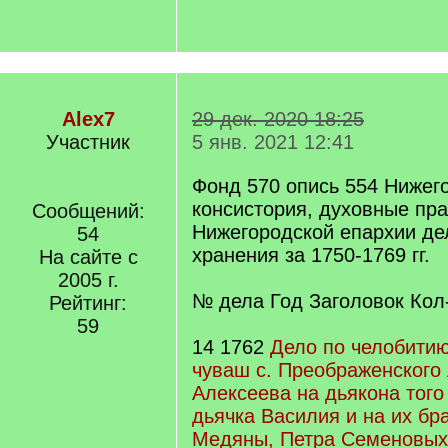
Alex7
29 дек. 2020 18:25
Участник
5 янв. 2021 12:41
Фонд 570 опись 554 Нижег
консистория, духовные пр
Сообщений:
Нижегородской епархии де
54
хранения за 1750-1769 гг.
На сайте с
2005 г.
№ дела Год Заголовок Кол
Рейтинг:
59
14 1762
Дело по челобити
чуваш с. Преображенского
Алексеева на дьякона того
дьячка Василия и на их бра
Медяны, Петра Семеновых 