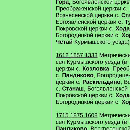
Гора
, Богоявленской церкв
Преображенской церкви с.
Вознесенской церкви с.
Ст
Богоявленской церкви
с. 
Покровской церкви с.
Хода
Богородицкой церкви с.
Хо
Четай
Курмышского уезда)
1612 1857 1333
Метрически
сел Курмышского уезда (в 
церкви с.
Козловка
, Прео
с.
Пандиково
, Богородице
церкви с.
Раскильдино
, В
с.
Станаш
, Богоявленской
Покровской церкви с.
Хода
Богородицкой церкви с.
Хо
1715 1875 1608
Метрически
сел Курмышского уезда (в т
Пандиково
, Воскресенско