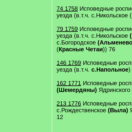
74 1758
Исповедные роспи
уезда (в.т.ч. с.Никольское (
79 1759
Исповедные роспи
уезда (в.т.ч. с.Никольское
с.Богородское
(Альменево
(
Красные Четаи
)) 76
146 1769
Исповедные роспи
уезда (в.т.ч.
с.Напольное
)
162 1771
Исповедные роспи
(Шемердяны)
Ядринского 
213 1776
Исповедные росп
с.Рождественское
(Выла)
Я
12