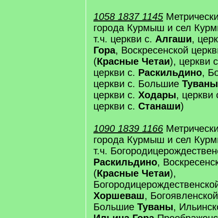
1058 1837 1145
Метрически
города Курмыш и сел Курм
т.ч. церкви с.
Алгаши
, цер
Гора
, Воскресенской церкв
(
Красные Четаи
), церкви 
церкви с.
Раскильдино
, Б
церкви с. Большие
Туваны
церкви с.
Ходары
, церкви 
церкви с.
Станаши
)
1090 1839 1166
Метрически
города Курмыш и сел Курм
т.ч. Богородицерождествен
Раскильдино
, Воскресенс
(
Красные Четаи
),
Богородицерождественской
Хоршеваш
, Богоявленской
Большие
Туваны
, Ильинск