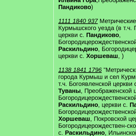
Ильина Гора
,Преображенс
Пандиково
)
1111 1840 937
Метрические 
Курмышского уезда (в т.ч.
церкви с.
Пандиково
,
Богородицерождественской
Раскильдино
, Богородиц
церкви с.
Хоршеваш
, )
1138 1841 1796
"Метрическ
города Курмыш и сел Курм
т.ч. Богоявленской церкви
Туваны
, Преображенской 
Богородицерождественской
Раскильдино
, церкви с.
П
Богородицерождественской
Хоршеваш
, Покровской це
Богородицерождествен-ско
с.
Раскильдино
, Ильинско