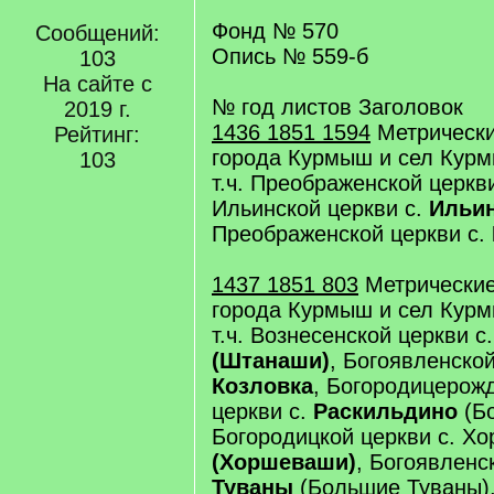
Фонд № 570
Сообщений:
Опись № 559-б
103
На сайте с
№ год листов Заголовок
2019 г.
1436 1851 1594
Метрически
Рейтинг:
города Курмыш и сел Курм
103
т.ч. Преображенской церкв
Ильинской церкви с.
Ильин
Преображенской церкви с.
1437 1851 803
Метрические
города Курмыш и сел Курм
т.ч. Вознесенской церкви с
(Штанаши)
, Богоявленской
Козловка
, Богородицерож
церкви с.
Раскильдино
(Бо
Богородицкой церкви с. Х
(Хоршеваши)
, Богоявленс
Туваны
(Большие Туваны),