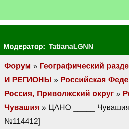
Модератор:
TatianaLGNN
Форум
»
Географический разд
И РЕГИОНЫ
»
Российская Фед
Россия, Приволжский округ
»
Р
Чувашия
» ЦАНО _____ Чувашия
№114412]