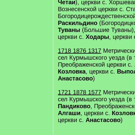
Четаи
), церкви с. Хоршев
Вознесенской церкви с. С
Богородицерождественской
Раскильдино
(Богородицко
Туваны
(Большие Туваны),
церкви с.
Ходары
, церкви 
1718 1876 1317
Метрически
сел Курмышского уезда (в т
Преображенской церкви с.
Козловка
, церкви с.
Выпо
Анастасово
)
1721 1878 1577
Метрически
сел Курмышского уезда (в т
Пандиково
, Преображенс
Алгаши
, церкви с.
Козлов
церкви с.
Анастасово
)