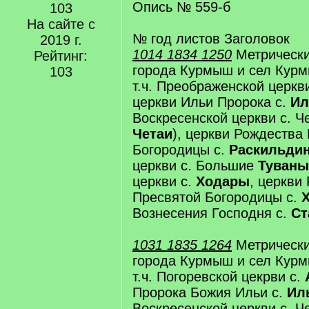
Опись № 559-б
103
На сайте с
№ год листов Заголовок
2019 г.
1014 1834 1250
Метрически
Рейтинг:
города Курмыш и сел Курм
103
т.ч. Преображенской церкв
церкви Ильи Пророка с.
Ил
Воскресенской церкви с. Че
Четаи
), церкви Рождества
Богородицы с.
Раскильди
церкви с. Большие
Туваны
церкви с.
Ходары
, церкви
Пресвятой Богородицы с.
Вознесения Господня с.
Ст
1031 1835 1264
Метрически
города Курмыш и сел Курм
т.ч. Погоревской цекрви с.
Пророка Божия Ильи с.
Ил
Воскресенской церкви с. Че