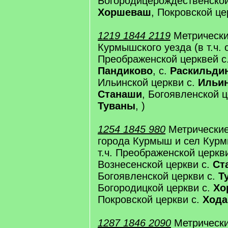
Богородицерождественской
Хоршеваш
, Покровской це
1219 1844 2119
Метрически
Курмышского уезда (в т.ч. 
Преображенской церквей с
Пандиково
, с.
Раскильди
Ильинской церкви с.
Ильин
Станаши
, Богоявленской 
Туваны
, )
1254 1845 980
Метрические
города Курмыш и сел Курм
т.ч. Преображенской церкв
Вознесенской церкви с.
Ст
Богоявленской церкви с.
Т
Богородицкой церкви с.
Хо
Покровской церкви с.
Хода
1287 1846 2090
Метрически