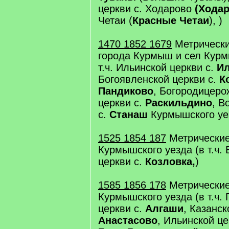
церкви с. Ходарово
(Хода
Четаи (
Красные Четаи
), )
1470 1852 1679
Метрически
города Курмыш и сел Курм
т.ч. Ильинской церкви с.
Ил
Богоявленской церкви с.
К
Пандиково
, Богородицеро
церкви с.
Раскильдино
, В
с.
Станаш
Курмышского уе
1525 1854 187
Метрические
Курмышского уезда (в т.ч.
церкви с.
Козловка,
)
1585 1856 178
Метрические
Курмышского уезда (в т.ч.
церкви с.
Алгаши
, Казанск
Анастасово
, Ильинской це