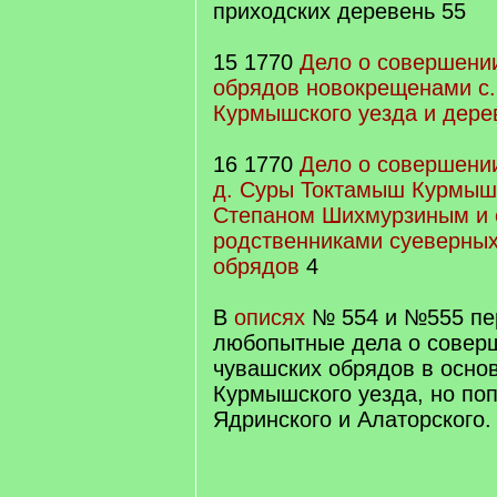
приходских деревень 55
15 1770
Дело о совершени
обрядов новокрещенами с.
Курмышского уезда и дере
16 1770
Дело о совершени
д. Суры Токтамыш Курмыш
Степаном Шихмурзиным и 
родственниками суеверных
обрядов
4
В
описях
№ 554 и №555 пе
любопытные дела о совер
чувашских обрядов в осно
Курмышского уезда, но по
Ядринского и Алаторского.