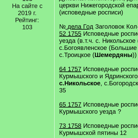
церкви Нижегородской епа
На сайте с
(исповедные росписи)
2019 г.
Рейтинг:
№
дела Год
Заголовок Кол
103
52 1755
Исповедные роспи
уезда (в.т.ч. с. Никольское
с.Богоявленское (Больши
с.Троицкое (
Шемердяны
))
64 1757
Исповедные роспис
Курмышского и Ядринского у
с.Никольское
, с.Богородск
35
65 1757
Исповедные роспис
Курмышского уезда ?
73 1758
Исповедные росп
Курмышской пятины 12