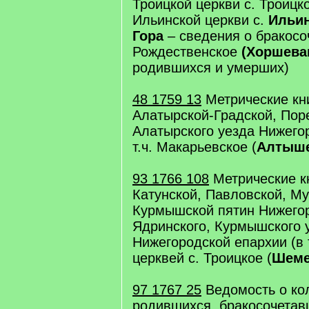
Троицкой церкви с. Троицк
Ильинской церкви с.
Ильин
Гора
– сведения о бракосо
Рождественское
(Хоршева
родившихся и умерших)
48 1759 13
Метрические кн
Алатырской-Градской, Пор
Алатырского уезда Нижего
т.ч. Макарьевское (
Алтыш
93 1766 108
Метрические к
Катунской, Павловской, М
Курмышской пятин Нижегор
Ядринского, Курмышского 
Нижегородской епархии (в 
церквей с. Троицкое (
Шеме
97 1767 25
Ведомость о ко
родившихся, бракосочетав