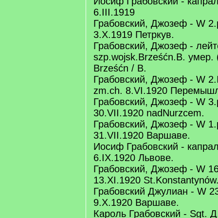
Иосиф Грабовский - капрал.
6.III.1919
Грабовский, Джозеф - W 2.p
3.X.1919 Петркув.
Грабовский, Джозеф - лейт
szp.wojsk.Brześćn.B. умер. 
Brześćn / B.
Грабовский, Джозеф - W 2.I
zm.ch. 8.VI.1920 Перемыш
Грабовский, Джозеф - W 3.p
30.VII.1920 nadNurzcem.
Грабовский, Джозеф - W 1.p
31.VII.1920 Варшаве.
Иосиф Грабовский - капрал.
6.IX.1920 Львове.
Грабовский, Джозеф - W 16.
13.XI.1920 St.Konstantynów
Грабовский Джулиан - W 23
9.X.1920 Варшаве.
Кароль Грабовский - Sgt. Д