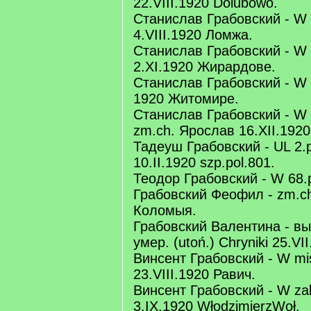
22.VIII.1920 Dolubowo.
Станислав Грабовский - W 3
4.VIII.1920 Ломжа.
Станислав Грабовский - W 5
2.XI.1920 Жирардове.
Станислав Грабовский - W 5
1920 Житомире.
Станислав Грабовский - W 2
zm.ch. Ярослав 16.XII.1920
Тадеуш Грабовский - UL 2.p
10.II.1920 szp.pol.801.
Теодор Грабовский - W 68.p
Грабовский Феофил - zm.ch
Коломыя.
Грабовский Валентина - выс
умер. (utoń.) Chryniki 25.VI
Винсент Грабовский - W mis
23.VIII.1920 Равич.
Винсент Грабовский - W zakł
3.IX.1920 WłodzimierzWoł.