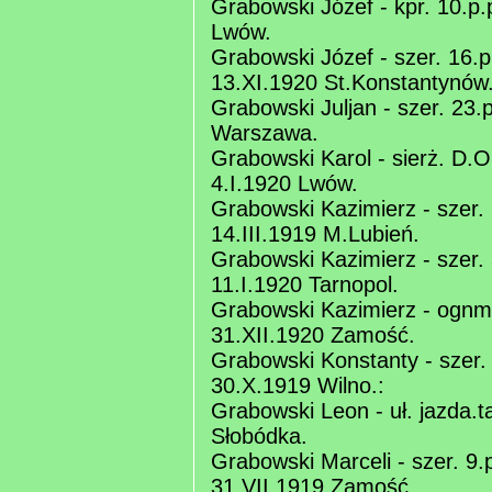
Grabowski Józef - kpr. 10.p.
Lwów.
Grabowski Józef - szer. 16.p
13.XI.1920 St.Konstantynów
Grabowski Juljan - szer. 23.
Warszawa.
Grabowski Karol - sierż. D.
4.I.1920 Lwów.
Grabowski Kazimierz - szer. 1
14.III.1919 M.Lubień.
Grabowski Kazimierz - szer. 
11.I.1920 Tarnopol.
Grabowski Kazimierz - ognm.
31.XII.1920 Zamość.
Grabowski Konstanty - szer. 
30.X.1919 Wilno.:
Grabowski Leon - uł. jazda.ta
Słobódka.
Grabowski Marceli - szer. 9.
31.VII.1919 Zamość.