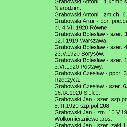
Grabowski Antoni - 1.komp.śl
Nierodzim.
Grabowski Antoni - zm.ch. 6
Grabowski Artur - por. poc.
pl. 4.VII.1920 Równe.
Grabowski Bolesław - szer. 3
12.I.1919 Warszawa.
Grabowski Bolesław - szer. 4.
23.V.1920 Borysów.
Grabowski Bolesław - szer. 1
3.VI.1920 Postawy.
Grabowski Czesław - ppor. 34
Rzeczyca.
Grabowski Czesław - szer. 63
16.IX.1920 Sielce.
Grabowski Jan - szer. szp.po
5.III.1920 szp.pol.208.
Grabowski Jan - zm. 10.V.1
Wołkomierzniewolaros.
Grabowski Jan - szer. zakł.1