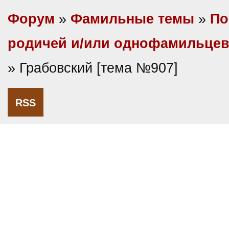
Форум
»
Фамильные темы
»
По
родичей и/или однофамильце
» Грабовский [тема №907]
RSS