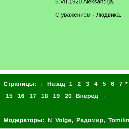
5.VII.1920 Aleksandrja.
С уважением - Людвика.
Страницы:
← Назад
1
2
3
4
5
6
7
15
16
17
18
19
20
Вперед →
Модераторы:
N_Volga
,
Радомир
,
Tomili