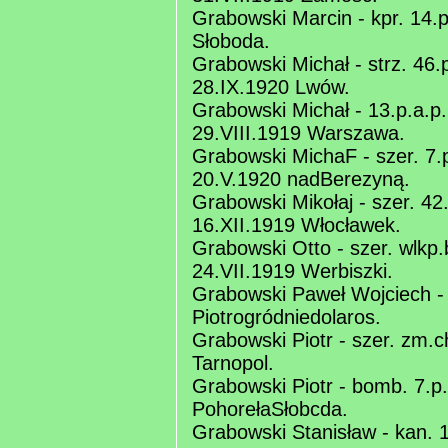
Grabowski Marcin - kpr. 14.p
Słoboda.
Grabowski Michał - strz. 46.
28.IX.1920 Lwów.
Grabowski Michał - 13.p.a.p
29.VIII.1919 Warszawa.
Grabowski MichaF - szer. 7.p.
20.V.1920 nadBerezyną.
Grabowski Mikołaj - szer. 42
16.XII.1919 Włocławek.
Grabowski Otto - szer. wlkp
24.VII.1919 Werbiszki.
Grabowski Paweł Wojciech -
Piotrogródniedolaros.
Grabowski Piotr - szer. zm.c
Tarnopol.
Grabowski Piotr - bomb. 7.p.
PohorełaSłobcda.
Grabowski Stanisław - kan. 1