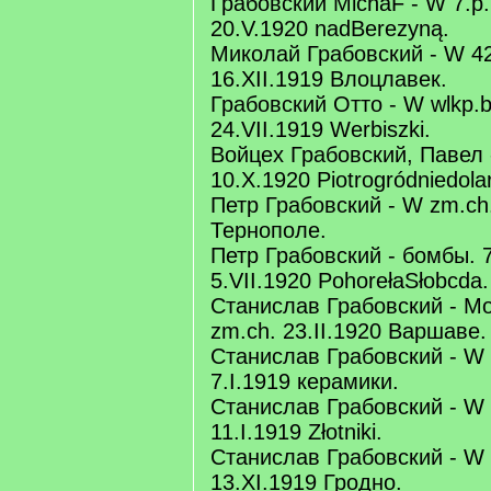
Грабовский MichaF - W 7.p.p
20.V.1920 nadBerezyną.
Миколай Грабовский - W 42
16.XII.1919 Влоцлавек.
Грабовский Отто - W wlkp.
24.VII.1919 Werbiszki.
Войцех Грабовский, Павел 
10.X.1920 Piotrogródniedola
Петр Грабовский - W zm.ch.
Тернополе.
Петр Грабовский - бомбы. 7
5.VII.1920 PohorełaSłobcda.
Станислав Грабовский - Мож
zm.ch. 23.II.1920 Варшаве.
Станислав Грабовский - W 8
7.I.1919 керамики.
Станислав Грабовский - W 1
11.I.1919 Złotniki.
Станислав Грабовский - W 2
13.XI.1919 Гродно.