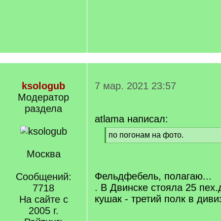
ksologub
7 мар. 2021 23:57
Модератор
раздела
atlama написал:
[
по погонам на фото.
q
[
]
Москва
/
q
]
Фельдфебель, полагаю...
Сообщений:
. В Двинске стояла 25 пех
7718
кушак - третий полк в дивиз
На сайте с
2005 г.