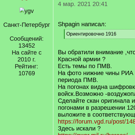
4 мар. 2021 20:41
Shpagin написал:
Санкт-Петербург
[
Ориентировочно 1916
Сообщений:
q
[
]
13452
/
q
Вы обратили внимание ,что
На сайте с
]
Красной армии ?
2010 г.
Есть темы по ПМВ.
Рейтинг:
На фото нижние чины РИА 
10769
периода ПМВ.
На погонах видна шифровк
войск.Возможно -воздужоп
Сделайте скан оригинала 
погонами в разрешении 12
выложите в соответствующ
https://forum.vgd.ru/post/
Здесь искали ?