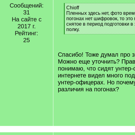
Сообщений:
[
Chioff
31
q
Пленных здесь нет, фото вре
]
На сайте с
погонах нет шифровок, то это
снятое в период подготовки в
2017 г.
полку.
Рейтинг:
[
25
/
q
]
Спасибо! Тоже думал про з
Можно еще уточнить? Прав
понимаю, что сидят унтер
интернете видел много по
унтер-офицерах. Но почему
различия на погонах?