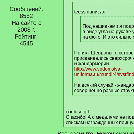
q
[
]
Сообщений:
q
teess написал:
8582
]
[
На сайте с
q
Под нашивками я под
2008 г.
]
в виде угла на рукаве 
Рейтинг:
на фото. И это сильно 
[
4545
/
Понял. Шевроны, о котор
q
присваивались сверхсроч
]
и жандармерии.
http://www.vedomstva-
uniforma.ru/mundir4/svsr/in
На всякий случай - жанда
совершенно разные струк
[
/
q
confuse.gif
]
Спасибо! А с медалями не под
спискам награжденных поищу.
[
Всё размыто. Нужен скан 
/