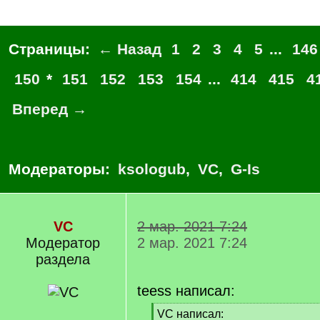
Страницы:
← Назад
1
2
3
4
5
...
146
150
*
151
152
153
154
...
414
415
4
Вперед →
Модераторы:
ksologub
,
VC
,
G-Is
VC
2 мар. 2021 7:24
Модератор
2 мар. 2021 7:24
раздела
teess написал:
[
VC написал: