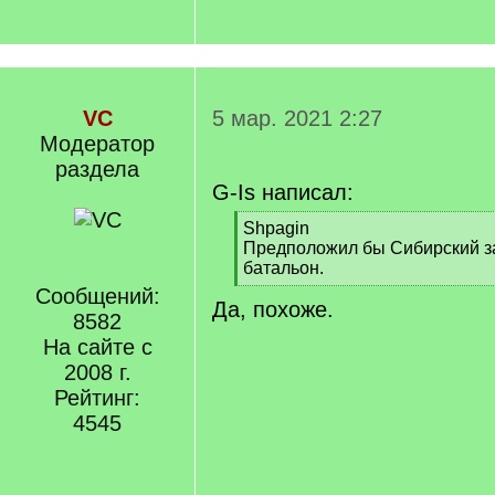
VC
5 мар. 2021 2:27
Модератор
раздела
G-Is написал:
[
Shpagin
q
Предположил бы Сибирский з
]
батальон.
[
Сообщений:
Да, похоже.
/
8582
q
На сайте с
]
2008 г.
Рейтинг:
4545