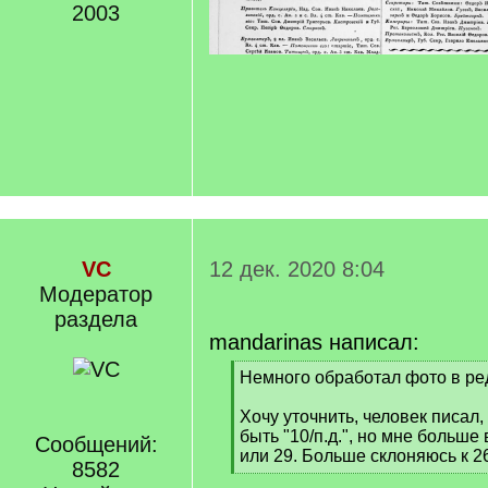
2003
VC
12 дек. 2020 8:04
Модератор
раздела
mandarinas написал:
[
Немного обработал фото в ре
q
]
Хочу уточнить, человек писал
быть "10/п.д.", но мне больше
Сообщений:
или 29. Больше склоняюсь к 2
8582
[