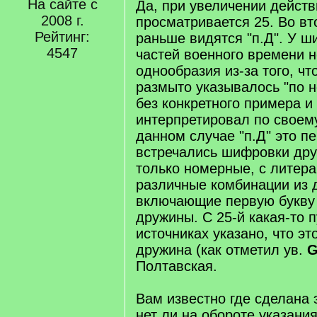
На сайте с
Да, при увеличении дейст
/
q
2008 г.
просматривается 25. Во вт
]
Рейтинг:
раньше видятся "п.Д". У 
4547
частей военного времени 
однообразия из-за того, чт
размыто указывалось "по 
без конкретного примера и
интерпретировал по своему
данном случае "п.Д" это п
встречались шифровки др
только номерные, с литера
различные комбинации из д
включающие первую букву
дружины. С 25-й какая-то 
источниках указано, что эт
дружина (как отметил ув.
G
Полтавская.
Вам известно где сделана 
нет ли на обороте указани