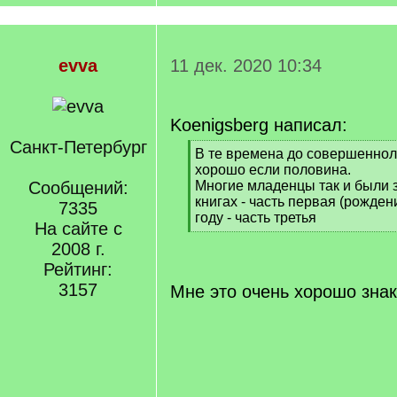
evva
11 дек. 2020 10:34
Koenigsberg написал:
Санкт-Петербург
[
В те времена до совершенно
q
хорошо если половина.
]
Сообщений:
Многие младенцы так и были 
книгах - часть первая (рожден
7335
году - часть третья
На сайте с
[
2008 г.
/
q
Рейтинг:
]
3157
Мне это очень хорошо зна