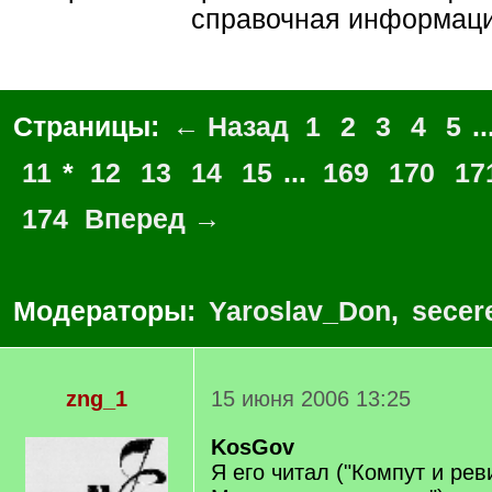
справочная информац
Страницы:
← Назад
1
2
3
4
5
..
11
*
12
13
14
15
...
169
170
17
174
Вперед →
Модераторы:
Yaroslav_Don
,
secer
zng_1
15 июня 2006 13:25
KosGov
Я его читал ("Компут и рев