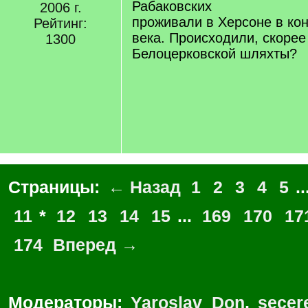
Рабаковских
2006 г.
проживали в Херсоне в кон
Рейтинг:
века. Происходили, скорее
1300
Белоцерковской шляхты?
Страницы:
← Назад
1
2
3
4
5
..
11
*
12
13
14
15
...
169
170
17
174
Вперед →
Модераторы:
Yaroslav_Don
,
secer