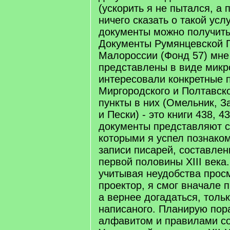
(ускорить я не пытался, а 
ничего сказать о такой усл
документы можно получить 
Документы Румянцевской 
Малороссии (Фонд 57) мне
представлены в виде мик
интересовали конкретные 
Миргородского и Полтавск
пункты в них (Омельник, З
и Пески) - это книги 438, 4
документы представляют с
которыми я успел познако
записи писарей, составле
первой половины ХІІІ века.
учитывая неудобства просм
проектор, я смог вначале п
а вернее догадаться, тольк
написаного. Планирую пор
алфавитом и правилами с