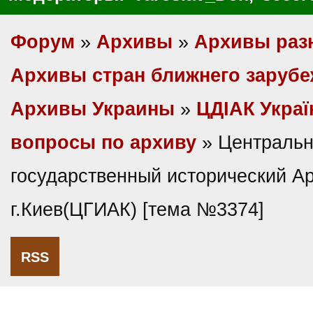
Форум
»
Архивы
»
Архивы раз
Архивы стран ближнего заруб
Архивы Украины
»
ЦДІАК Украї
вопросы по архиву
» Централь
государственный исторический А
г.Киев(ЦГИАК) [тема №3374]
RSS