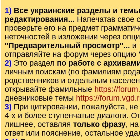
1)
Все украинские разделы и тем
редактирования...
Напечатав свое 
проверьте его на предмет грамматич
неточностей в изложении через опц
"Предварительный просмотр"...
и 
отправляйте на форум через опцию
2)
Это раздел
по работе с архивам
личным поискам (по фамилиям рода)
родственников и отдельным населе
открывайте фамильные
https://forum
дневниковые темы
https://forum.vgd.
3)
При цитировании, пожалуйста, не 
4-х и более ступенчатые диалоги. О
лишнее, оставляя
только фразу
, н
ответ или пояснение, остальное уда