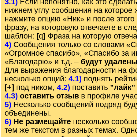
3.1)
Если непонятно, как это сделать
нижнем углу сообщения на которое х
нажмите опцию «Ник» и после этого 
фразу, на которовую отвечаете в с
шаблон:
[
q
]
Фраза на которую отвеч
4)
Сообщения только со словами «С
«Огромное спасибо», «Спасибо за 
«Благодарю» и т.д. –
будут удален
Для выражения благодарности на ф
несколько опций:
4.1)
поднять рейти
[+]
под ником,
4.2)
поставить
"лайк"
4.3)
оставить отзыв
в профиле учас
5)
Несколько сообщений подряд буд
объединены.
6)
Не размещайте
несколько сообще
тем же текстом в разных темах. Од