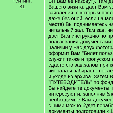
Рейтинг:
БП Вам ее назовут). Там д
31
Вашего визита, даст Вам з
заявления, с которым посл
даже без оной, если начал
месте) Вы поднимаетесь на
читальный зал. Там зав. ч
даст Вам инструкцию по п
пользования документами 
наличии у Вас двух фотогр
оформит Вам "Билет польз
служит также и пропуском
сдаете его зав.залом при
чит.зала и забираете посл
и уходе из архива. Затем 
"ПУТЕВОДИТЕЛЬ" по фонд
Вы найдете те документы,
интересуют и, заполнив бл
необходимые Вам документ
с ними можно будет порабо
документы подготовили к 1