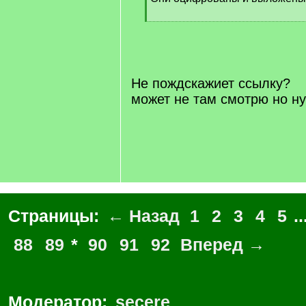
[
/
q
]
Не пождскажиет ссылку?
может не там смотрю но ну
Страницы:
← Назад
1
2
3
4
5
..
88
89
*
90
91
92
Вперед →
Модератор:
secere