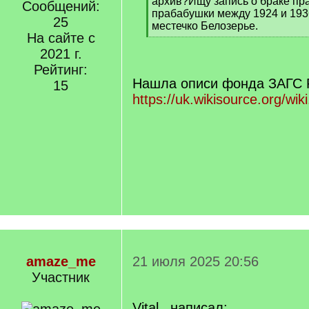
архив?Ищу запись о браке пр
Сообщений:
прабабушки между 1924 и 193
25
местечко Белозерье.
На сайте с
[
/
2021 г.
q
Рейтинг:
]
Нашла описи фонда ЗАГС 
15
https://uk.wikisource.org/wik
amaze_me
21 июля 2025 20:56
Участник
Vital_ написал: