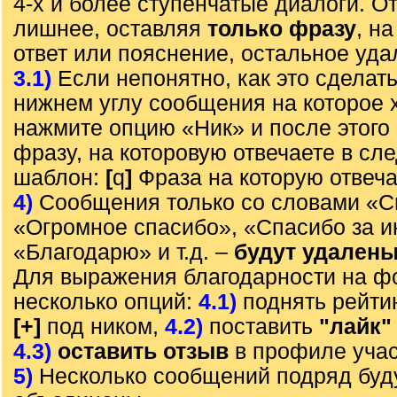
4-х и более ступенчатые диалоги. О
лишнее, оставляя
только фразу
, н
ответ или пояснение, остальное уда
3.1)
Если непонятно, как это сделать
нижнем углу сообщения на которое х
нажмите опцию «Ник» и после этого 
фразу, на которовую отвечаете в с
шаблон:
[
q
]
Фраза на которую отвеч
4)
Сообщения только со словами «С
«Огромное спасибо», «Спасибо за 
«Благодарю» и т.д. –
будут удален
Для выражения благодарности на ф
несколько опций:
4.1)
поднять рейти
[+]
под ником,
4.2)
поставить
"лайк"
4.3)
оставить отзыв
в профиле учас
5)
Несколько сообщений подряд буд