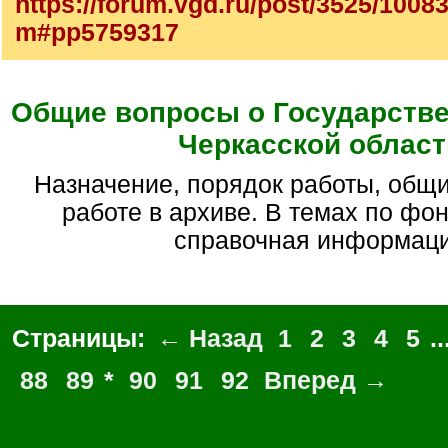
https://forum.vgd.ru/post/3525/1008
m#pp5759317
Общие вопросы о Государств
Черкасской област
Назначение, порядок работы, общие вопросы по
работе в архиве. В темах по фо
справочная информац
Страницы:
← Назад
1
2
3
4
5
..
88
89
*
90
91
92
Вперед →