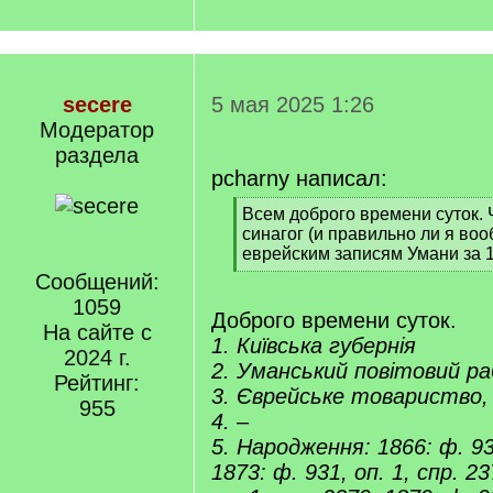
secere
5 мая 2025 1:26
Модератор
раздела
pcharny написал:
[
Всем доброго времени суток. 
q
синагог (и правильно ли я во
]
еврейским записям Умани за 
[
Сообщений:
/
1059
q
Доброго времени суток.
На сайте с
]
1. Київська губернія
2024 г.
2. Уманський повітовий р
Рейтинг:
3. Єврейське товариство,
955
4. –
5. Народження: 1866: ф. 931
1873: ф. 931, оп. 1, спр. 23