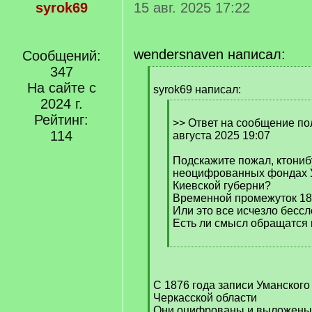
syrok69
15 авг. 2025 17:22
wendersnaven написал:
Сообщений:
347
[
На сайте с
q
syrok69 написал:
]
2024 г.
[
Рейтинг:
q
>> Ответ на сообщение по
114
]
августа 2025 19:07
Подскажите пожал, ктониб
неоцифрованных фондах 
Киевской губерни?
Временной промежуток 18
Или это все исчезло бесс
Есть ли смысл обращатся 
[
/
q
С 1876 года записи Уманского
]
Черкасской области
Они оцифрованы и выложены