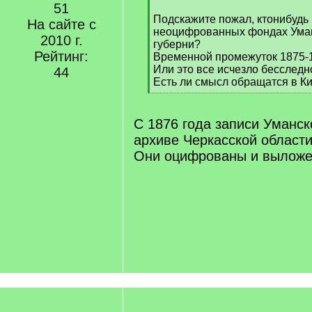
]
51
Подскажите пожал, ктонибудь 
На сайте с
неоцифрованных фондах Уман
2010 г.
губерни?
Рейтинг:
Временной промежуток 1875-
Или это все исчезло бесследн
44
Есть ли смысл обращатся в К
[
/
q
С 1876 года записи Уманск
]
архиве Черкасской област
Они оцифрованы и выложе