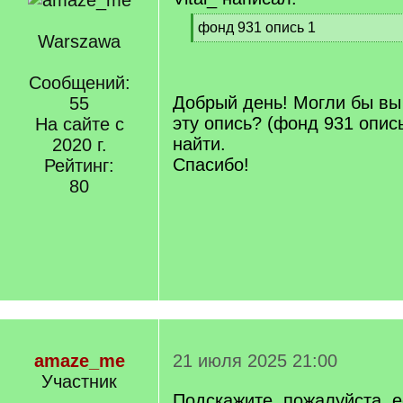
[
фонд 931 опись 1
Warszawa
q
[
]
/
q
Сообщений:
]
Добрый день! Могли бы вы
55
эту опись? (фонд 931 опись
На сайте с
найти.
2020 г.
Спасибо!
Рейтинг:
80
amaze_me
21 июля 2025 21:00
Участник
Подскажите, пожалуйста, е