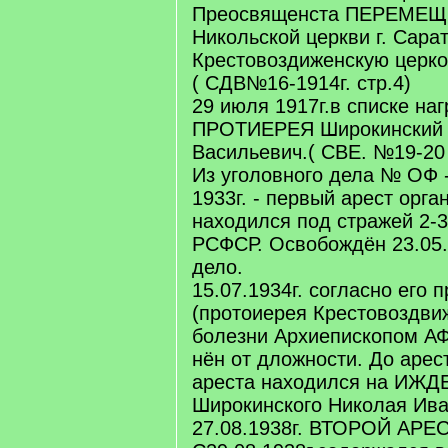
Преосвященста ПЕРЕМЕЩЁ
Никольской церкви г. Сара
Крестовоздиженскую церков
( СДВ№16-1914г. стр.4)
29 июля 1917г.в списке н
ПРОТИЕРЕЯ Широкинский
Васильевич.( СВЕ. №19-20 1
Из уголовного дела № ОФ -
1933г. - первый арест орг
находился под стражей 2-3
РСФСР. Освобождён 23.05.
дело.
15.07.1934г. согласно его
(протоиерея Крестовоздви
болезни Архиепископом 
нён от дложности. До арес
ареста находился на ИЖ
Широкинского Николая Ива
27.08.1938г. ВТОРОЙ АРЕС