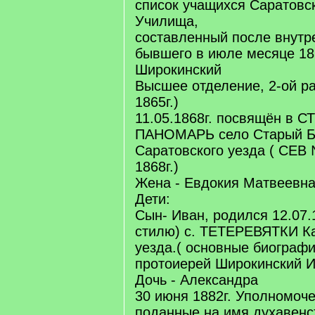
список учащихся Саратовс
Училища,
составленный после внутр
бывшего в июле месяце 18
Широкинский
Высшее отделение, 2-ой ра
1865г.)
11.05.1868г. посвящён в С
ПАНОМАРЬ село Старый Б
Саратовского уезда ( СЕВ
1868г.)
Жена - Евдокия Матвеевн
Дети:
Сын- Иван, родился 12.07.
стилю) с. ТЕТЕРЕВЯТКИ К
уезда.( основные биограф
протоиерей Широкинский И
Дочь - Александра
30 июня 1882г. Уполномоч
поданные на имя духавенс