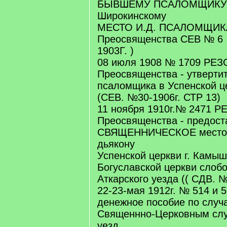
БЫВШЕМУ ПСАЛОМЩИКУ 
Широкинскому
МЕСТО И.Д. ПСАЛОМЩИКА 
Преосвященства СЕВ № 6 ,
1903Г. )
08 июля 1908 № 1709 РЕ
Преосвященства - утвертит
псаломщика в Успенской ц
(СЕВ. №30-1906г. СТР 13)
11 ноября 1910г.№ 2471 
Преосвященства - предост
СВЯЩЕННИЧЕСКОЕ место 
дьякону
Успенской церкви г. Камыш
Богуславской церкви слоб
Аткарского уезда (( СДВ. №
22-23-мая 1912г. № 514 и 5
денежное пособие по случ
Священнно-Церковным слу
уезд