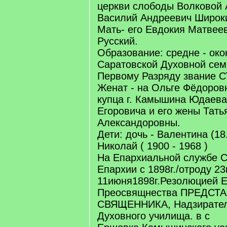
церкви слободы Волковой А
Василий Андреевич Широк
Мать- его Евдокия Матвее
Русский.
Образование: средне - око
Саратовской Духовной сем
Первому Разряду звание 
Женат - на Ольге Фёдоров
купца г. Камышина Юдаев
Егоровича и его жены Тать
Александоровны.
Дети: дочь - Валентина (18.. 
Николай ( 1900 - 1968 )
На Епархиальной службе С
Епархии с 1898г./отроду 23г
11июня1898г.Резолюцией Е
Преосвящнества ПРЕДСТ
СВЯЩЕННИКА, Надзирате
Духовного училища. в с