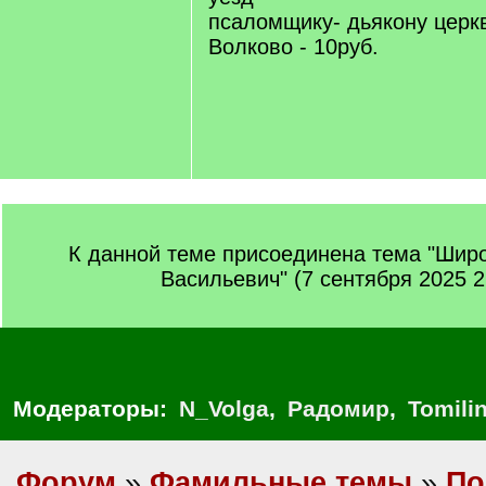
псаломщику- дьякону церк
Волково - 10руб.
К данной теме присоединена тема "Шир
Васильевич" (7 сентября 2025 2
Модераторы:
N_Volga
,
Радомир
,
Tomili
Форум
»
Фамильные темы
»
По