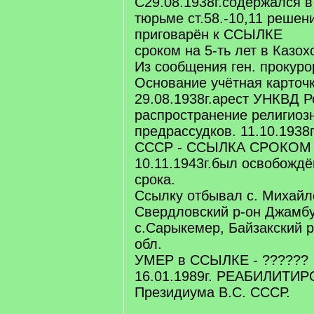
С29.08.1938г.содержался 
тюрьме ст.58.-10,11 реше
приговарён к ССЫЛКЕ
сроком на 5-ть лет в Казох
Из сообщения ген. прокуро
Основание учётная карточка
29.08.1938г.арест УНКВД Р
распространение религиоз
предрассудков. 11.10.1938
СССР - ССЫЛКА СРОКОМ Н
10.11.1943г.был освобожд
срока.
Ссылку отбывал с. Михайл
Свердловский р-он Джамбу
с.Сарыкемер, Байзакский 
обл.
УМЕР в ССЫЛКЕ - ??????
16.01.1989г. РЕАБИЛИТИ
Президиума В.С. СССР.