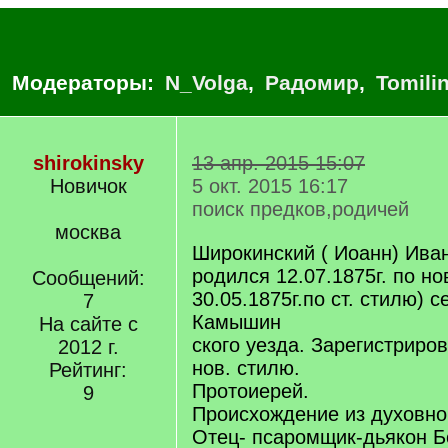
Модераторы:
N_Volga
,
Радомир
,
Tomili
shirokinsky
13 апр. 2015 15:07
Новичок
5 окт. 2015 16:17
поиск предков,родичей
москва
Широкинский ( Иоанн) Иван
родился 12.07.1875г. по но
Сообщений:
30.05.1875г.по ст. стилю) 
7
Камышин
На сайте с
ского уезда. Зарегистриров
2012 г.
нов. стилю.
Рейтинг:
Протоиерей.
9
Происхождение из духовно
Отец- псаромщик-дьякон Б