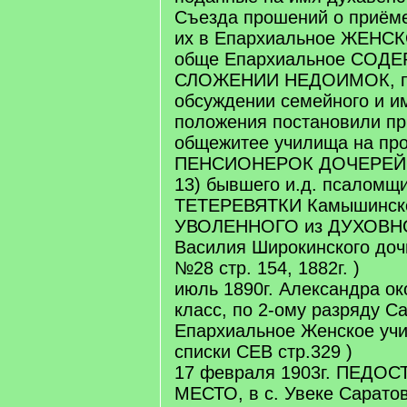
Съезда прошений о приёме
их в Епархиальное ЖЕНСК
обще Епархиальное СОДЕ
СЛОЖЕНИИ НЕДОИМОК, пр
обсуждении семейного и и
положения постановили пр
общежитее училища на пр
ПЕНСИОНЕРОК ДОЧЕРЕЙ
13) бывшего и.д. псаломщи
ТЕТЕРЕВЯТКИ Камышинско
УВОЛЕННОГО из ДУХОВН
Василия Широкинского доч
№28 стр. 154, 1882г. )
июль 1890г. Александра око
класс, по 2-ому разряду С
Епархиальное Женское уч
списки СЕВ стр.329 )
17 февраля 1903г. ПЕДО
МЕСТО, в с. Увеке Саратов