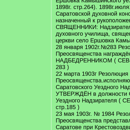
Ершовка Камышинского уез
1898г. стр.264). 1898г.июл
Саратовской духовной кон
назначенный к рукоположе
СВЯЩЕННИКИ: Надзирател
духовного училища, свяще
церкви село Ершовка Камы
28 января 1902г.№283 Рез
Преосвященства награждё
НАДБЕДРЕННИКОМ ( СЕВ-19
283 )
22 марта 1903г Резолюция
Преосвященства.исполняю
Саратовского Уездного На
УТВЕРЖДЁН в должности С
Уездного Надзирателя ( СЕ
стр.185 )
23 мая 1903г. № 1984 Резо
Преосвященства представл
Саратове при Крестовоздв