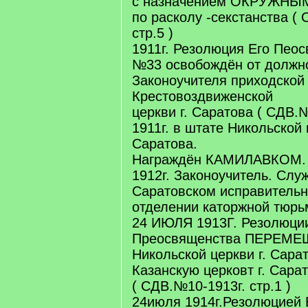
с назначением ОКРУЖН
по расколу -секстанства ( 
стр.5 )
1911г. Резолюция Его Пеос
№33 освобождён от должн
Законоучителя приходской
Крестовоздвиженской
церкви г. Саратова ( СДВ.№
1911г. в штате Никольской 
Саратова.
Награждён КАМИЛАВКОМ.
1912г. Законоучитель. Слу
Саратовском исправитель
отделении каторжной тюрь
24 ИЮЛЯ 1913Г. Резолюци
Преосвященства ПЕРЕМЕЩ
Никольской церкви г. Сара
Казанскую церковт г. Сара
( СДВ.№10-1913г. стр.1 )
24июля 1914г.Резолюцией 