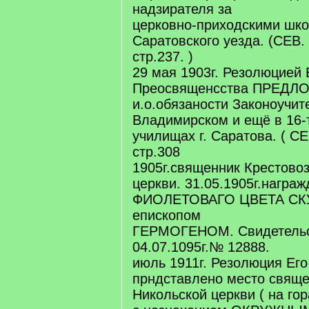
надзирателя за
церковно-приходскими шк
Саратовского уезда. (СЕВ.
стр.237. )
29 мая 1903г. Резолюцией 
Преосвященсства ПРЕД
и.о.обязаности Законоучит
Владимирском и ещё в 16-
училищах г. Саратова. ( С
стр.308
1905г.священник Крестово
церкви. 31.05.1905г.нагр
ФИОЛЕТОВАГО ЦВЕТА СК
епископом
ГЕРМОГЕНОМ. Свидетельс
04.07.1095г.№ 12888.
июль 1911г. Резолюция Ег
прндставлено место свяще
Никольской церкви ( на гор