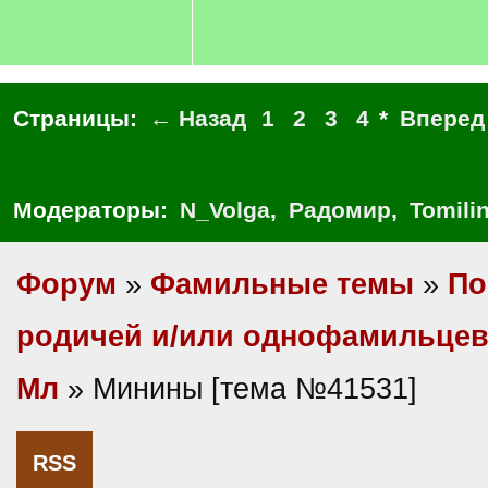
Страницы:
← Назад
1
2
3
4
*
Вперед
Модераторы:
N_Volga
,
Радомир
,
Tomili
Форум
»
Фамильные темы
»
По
родичей и/или однофамильце
Мл
» Минины [тема №41531]
RSS