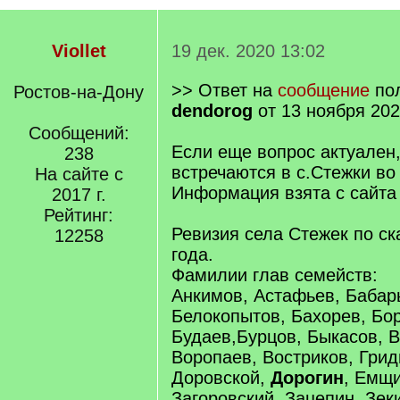
Viollet
19 дек. 2020 13:02
>> Ответ на
сообщение
пол
Ростов-на-Дону
dendorog
от 13 ноября 202
Сообщений:
Если еще вопрос актуален
238
встречаются в с.Стежки во
На сайте с
Информация взята с сайта
2017 г.
Рейтинг:
Ревизия села Стежек по ск
12258
года.
Фамилии глав семейств:
Анкимов, Астафьев, Бабар
Белокопытов, Бахорев, Бо
Будаев,Бурцов, Быкасов, 
Воропаев, Востриков, Грид
Доровской,
Дорогин
, Емщ
Загоровский, Зацепин, Зек