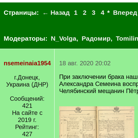
Страницы:
← Назад
1
2
3
4
*
Вперед
Модераторы:
N_Volga
,
Радомир
,
Tomili
nsemeinaia1954
18 авг. 2020 20:02
При заключении брака наш
г.Донецк,
Александра Семеина восп
Украина (ДНР)
Челябинский мещанин Пёт
Сообщений:
421
На сайте с
2019 г.
Рейтинг:
427