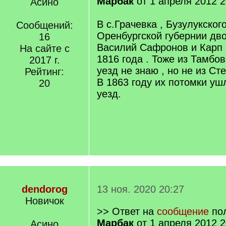
Марбак
от 1 апреля 2012 2
Асино
В с.Грачевка , Бузулукского
Сообщений:
Оренбургской губернии дв
16
Василий Сафронов и Карп
На сайте с
1816 года . Тоже из Тамбов
2017 г.
уезд не знаю , но не из Сте
Рейтинг:
В 1863 году их потомки уш
20
уезд.
dendorog
13 ноя. 2020 20:27
Новичок
>> Ответ на
сообщение
пол
Марбак
от 1 апреля 2012 2
Асино