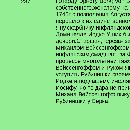
Готарду Эрнсту Berk( von B
237
собственного,женатому на
1746г с позволения Августа
перешло к их единственно
Яну,скарбнику инфляндско
Домицелле Иодко.У них бы
дочери.Старшая,Тереза- з
Михаилом Вейссенгоффом,
инфлянским,смадшая- за 
процессе многолетней тяж
Вейссенгоффом и Руком Ян
уступить Рубинишки своем
Иодке и,подчашему инфлян
Иосифу, но те дара не при
Михаил Вейссенгофф выку
Рубинишки у Берка.