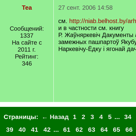
Tea
27 сент. 2006 14:58
см.
http://niab.belhost.by/ar
и в частности см. книгу
Сообщений:
Р. Жаўняркевіч Дакументы
1337
замежных пашпартоў Якубу
На сайте с
Наркевічу-Ёдку і ягонай да
2011 г.
Рейтинг:
346
Страницы:
← Назад
1
2
3
4
5
...
34
39
40
41
42
...
61
62
63
64
65
66