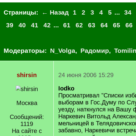
Страницы:
← Назад
1
2
3
4
5
...
34
39
40
41
42
...
61
62
63
64
65
66
Модераторы:
N_Volga
,
Радомир
,
Tomili
shirsin
24 июня 2006 15:29
Iodko
Просматривал "Списки изб
выборам в Гос.Думу по Сл
Москва
уезду, наткнулся на Вашу 
Наркевич Витольд Алексан
Сообщений:
мельницей в Телядовичской
1119
забавно, Наркевичи встреч
На сайте с