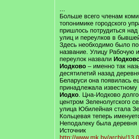
...
Больше всего членам коми
топонимике городского уп
пришлось потрудиться на
улиц и переулков в бывше
Здесь необходимо было по
название. Улицу Рабочую 
переулок назвали
Иодков
Иодково
– именно так наз
десятилетий назад деревня
Беларуси она появилась ещ
принадлежала известному
Иодко
. Цна-Иодково долг
центром Зеленолугского се
улица Юбилейная стала Зе
Кольцевая теперь именует
Неподалеку была деревня 
Источник
http://www.mk.by/archiv/13.