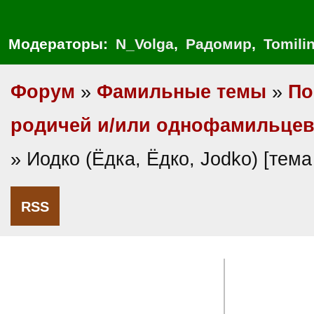
Модераторы:
N_Volga
,
Радомир
,
Tomili
Форум
»
Фамильные темы
»
По
родичей и/или однофамильце
» Иодко (Ёдка, Ёдко, Jodko) [тем
RSS