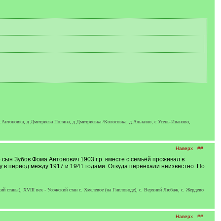
д.Антоновка, д.Дмитриева Поляна, д.Дмитриевка /Колосовка, д.Алькино, с.Усень-Иваново,
Наверх
##
ын Зубов Фома Антонович 1903 г.р. вместе с семьёй проживал в
 в период между 1917 и 1941 годами. Откуда переехали неизвестно. По
й станы), XVIII век - Усожский стан с. Хмелевое (на Гниловоде), с. Верхний Любаж, с. Жердево
Наверх
##