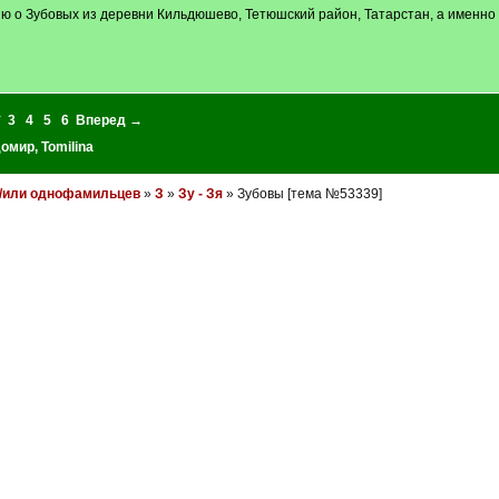
о Зубовых из деревни Кильдюшево, Тетюшский район, Татарстан, а именно те
*
3
4
5
6
Вперед →
домир
,
Tomilina
и/или однофамильцев
»
З
»
Зу - Зя
» Зубовы [тема №53339]