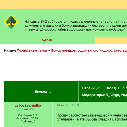
На сайте ВГД собираются люди, увлеченные генеалогией, исто
документы о павших в боях и пропавших без вести, в какой а
и чину.
ВГД - поиск людей в прошлом, настоящем и будущем!
VGD.RU
Раздел
Фамильные темы
»
Поиск предков, родичей и/или однофамильц
Страницы:
← Назад
1
2
Вперед →
Модераторы:
N_Volga
,
Ра
zybov2sargatka
14 мая 2019 6:38
Новичок
Прошу рассмотреть имеющиеся у меня свед
Сообщений: 2
На сайте с 2019 г.
Степанович мать Зубова Клавдия Василье
Рейтинг: 0