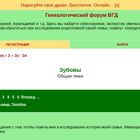
Нарисуйте свое древо. Бесплатно. Онлайн.
[х]
Генеалогический форум ВГД
рией, геральдикой и т.д. Здесь вы найдете собеседников, экспертов, умелых
рхив обратиться при исследовании родословной своей семьи, помогут опреде
РЕГИСТРАЦИЯ
ВОЙТИ
ев
»
З
»
Зу - Зя
Зубовы
Общая тема
*
3
4
5
6
Вперед →
домир
,
Tomilina
ения с тем, чтобы помочь мне в исследовании истории моей семьи. Имеющиес
вна