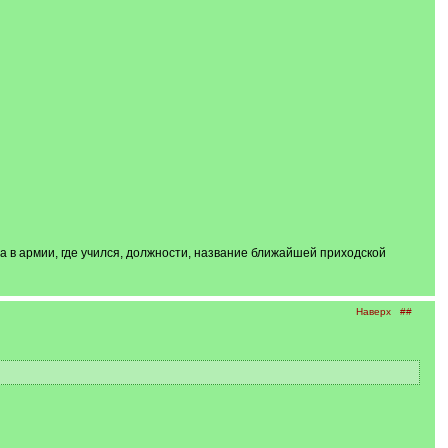
ба в армии, где учился, должности, название ближайшей приходской
Наверх
##