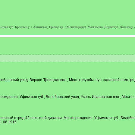
(Черниг.губ. Кролевец.у. с.Алтыновка; Примор.кр. с.Монастырище), Москаленко (Черниг.губ. Козелец.у.
ебеевский уезд, Верхне-Троицкая вол., Место службы: пул. запасной полк, ря
 рождения: Уфимская губ., Белебеевский уезд, Усень-Ивановская вол., Место 
язочный отряд 42 пехотной дивизии, Место рождения: Уфимская губ., Белебее
1.06.1916