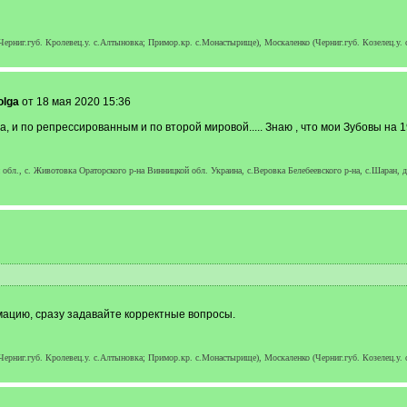
(Черниг.губ. Кролевец.у. с.Алтыновка; Примор.кр. с.Монастырище), Москаленко (Черниг.губ. Козелец.у.
olga
от 18 мая 2020 15:36
 и по репрессированным и по второй мировой..... Знаю , что мои Зубовы на 1
обл., с. Животовка Ораторского р-на Винницкой обл. Украина, с.Веровка Белебеевского р-на, c.Шаран, 
цию, сразу задавайте корректные вопросы.
(Черниг.губ. Кролевец.у. с.Алтыновка; Примор.кр. с.Монастырище), Москаленко (Черниг.губ. Козелец.у.