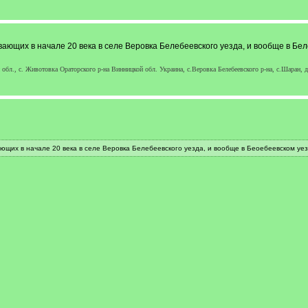
щих в начале 20 века в селе Веровка Белебеевского уезда, и вообще в Бел
обл., с. Животовка Ораторского р-на Винницкой обл. Украина, с.Веровка Белебеевского р-на, c.Шаран, 
их в начале 20 века в селе Веровка Белебеевского уезда, и вообще в Беоебеевском уез