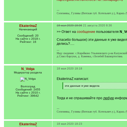
---
Селезневы, Гулины (Вятская губ. Котельнич.у.), Карась 
EkaterinaZ
18 мая 2020 18:06
21 августа 2020 8:36
Начинающий
>> Ответ на
сообщение
пользователя
N_V
Сообщений: 20
На сайте с 2018 г.
Спасибо большое) эти данные я уже видела,
Рейтинг: 16
делись?.....
---
Ищу сведения: с.Кирейково Ульяновского р-на Калужской 
д.Спасс-Барсуки, д. Каменка, г.Белебей Башкортостана.
N_Volga
18 мая 2020 18:18
Модератор раздела
EkaterinaZ написал:
[
эти данные я уже видела
Волгоград
q
[
Сообщений: 2455
]
/
На сайте с 2010 г.
q
Рейтинг: 39642
Тогда и не спрашивайте про
любую
информа
]
---
Селезневы, Гулины (Вятская губ. Котельнич.у.), Карась 
EkaterinaZ
18 мая 2020 18:23