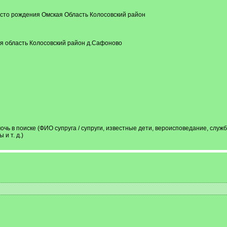
 место рождения Омская Область Колосовский район
я область Колосовский район д.Сафоново
чь в поиске (ФИО супруга / супруги, известные дети, вероисповедание, служ
и т. д.)