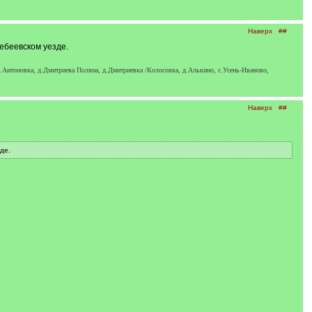
Наверх
##
ебеевском уезде.
д.Антоновка, д.Дмитриева Поляна, д.Дмитриевка /Колосовка, д.Алькино, с.Усень-Иваново,
Наверх
##
де.