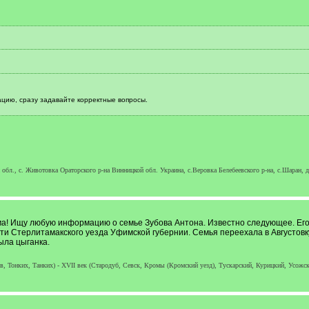
цию, сразу задавайте корректные вопросы.
обл., с. Животовка Ораторского р-на Винницкой обл. Украина, с.Веровка Белебеевского р-на, c.Шаран, 
а! Ищу любую информацию о семье Зубова Антона. Известно следующее. Его с
и Стерлитамакского уезда Уфимской губернии. Семья переехала в Августовку
ыла цыганка.
, Тонких, Танких) - XVII век (Стародуб, Севск, Кромы (Кромский уезд), Тускарский, Курицкий, Усожски