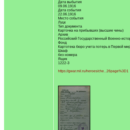
Дата выбытия
09.06.1916
Дата события
22.06.1916
Место события
Луцк
Тип документа
Карточка на прибывших (высшие чины)
Архив
Российский Государственный Военно-исто
Фонд
Картотека бюро учета потерь в Первой ми
Шкаф
без номера
Ящик
1222-З
https://gwar.mil.ru/heroes/che...26page%3D1