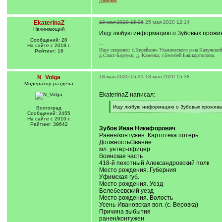
Дневник
EkaterinaZ
18 мая 2020 15:06
25 мая 2020 12:14
Начинающий
Ищу любую информацию о Зубовых проживаю
Сообщений: 20
---
На сайте с 2018 г.
Ищу сведения: с.Кирейково Ульяновского р-на Калужской 
Рейтинг: 16
д.Спасс-Барсуки, д. Каменка, г.Белебей Башкортостана.
N_Volga
18 мая 2020 15:31
18 мая 2020 15:38
Модератор раздела
EkaterinaZ написал:
[
Ищу любую информацию о Зубовых проживающ
Волгоград
q
[
Сообщений: 2455
]
/
На сайте с 2010 г.
q
Рейтинг: 39642
Зубов Иван Никифорович
]
Ранен/контужен. Картотека потерь
Должность/Звание
мл. унтер-офицер
Воинская часть
418-й пехотный Александровский полк
Место рождения. Губерния
Уфимская губ.
Место рождения. Уезд
Белебеевский уезд
Место рождения. Волость
Усень-Ивановская вол. (с. Веровка)
Причина выбытия
ранен/контужен