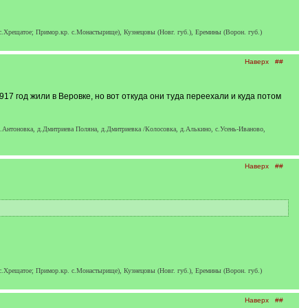
 с.Хрещатое; Примор.кр. с.Монастырище), Кузнецовы (Новг. губ.), Еремины (Ворон. губ.)
Наверх
##
917 год жили в Веровке, но вот откуда они туда переехали и куда потом
д.Антоновка, д.Дмитриева Поляна, д.Дмитриевка /Колосовка, д.Алькино, с.Усень-Иваново,
Наверх
##
 с.Хрещатое; Примор.кр. с.Монастырище), Кузнецовы (Новг. губ.), Еремины (Ворон. губ.)
Наверх
##