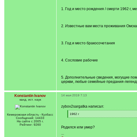
1. Год и место рождения / смерти 1962 г,
2. Известные вам места проживания Омска
3. Год и место бракосочетания
4. Сословие рабочие
5. Дополнительные сведения, могущие помо
церкви, любые семейные предания-легенды 
Konstantin Ivanov
14 мая 2019 7:13
канд. ист. наук
zybov2sargatka написал:
[
1962 г
Кемеровская область - Кузбасс
q
[
Сообщений: 14433
]
/
На сайте с 2005 г.
q
Рейтинг: 9260
Родился или умер?
]
---