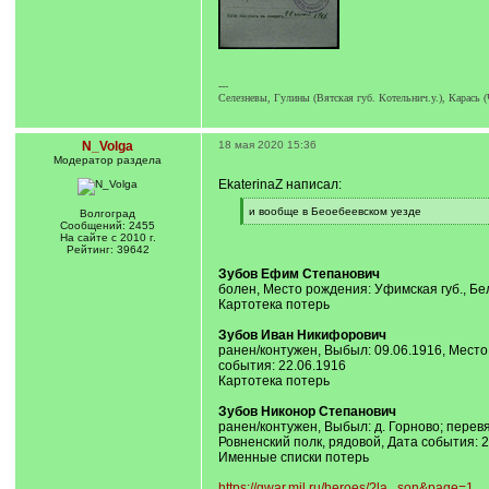
---
Селезневы, Гулины (Вятская губ. Котельнич.у.), Карась 
N_Volga
18 мая 2020 15:36
Модератор раздела
EkaterinaZ написал:
[
и вообще в Беоебеевском уезде
Волгоград
q
[
Сообщений: 2455
]
/
На сайте с 2010 г.
q
Рейтинг: 39642
]
Зубов Ефим Степанович
болен, Место рождения: Уфимская губ., Бел
Картотека потерь
Зубов Иван Никифорович
ранен/контужен, Выбыл: 09.06.1916, Место
события: 22.06.1916
Картотека потерь
Зубов Никонор Степанович
ранен/контужен, Выбыл: д. Горново; перев
Ровненский полк, рядовой, Дата события: 2
Именные списки потерь
https://gwar.mil.ru/heroes/?la...son&page=1