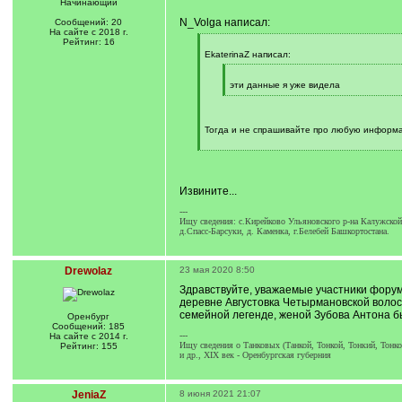
Начинающий
N_Volga написал:
Сообщений: 20
На сайте с 2018 г.
Рейтинг: 16
[
q
EkaterinaZ написал:
]
[
q
эти данные я уже видела
]
[
/
q
]
Тогда и не спрашивайте про любую информа
[
/
q
]
Извините...
---
Ищу сведения: с.Кирейково Ульяновского р-на Калужской 
д.Спасс-Барсуки, д. Каменка, г.Белебей Башкортостана.
Drewolaz
23 мая 2020 8:50
Здравствуйте, уважаемые участники форум
деревне Августовка Четырмановской волост
семейной легенде, женой Зубова Антона б
Оренбург
Сообщений: 185
---
На сайте с 2014 г.
Ищу сведения о Танковых (Танкой, Тонкой, Тонкий, Тонков
Рейтинг: 155
и др., XIX век - Оренбургская губерния
JeniaZ
8 июня 2021 21:07