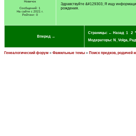
Новичок
Здравствуйте &#129303; Я ищу информацию 
рождения.
Сообщений: 1
На сайте с 2021 г.
Рейтинг: 0
Страницы:
← Назад
1
2
Вперед →
Модераторы:
N_Volga
,
Ра
Генеалогический форум
»
Фамильные темы
»
Поиск предков, родичей 