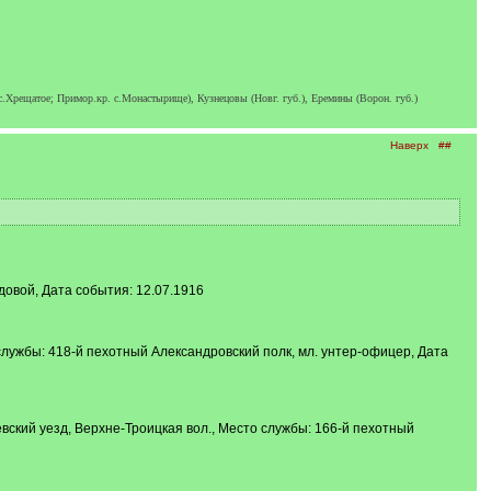
 с.Хрещатое; Примор.кр. с.Монастырище), Кузнецовы (Новг. губ.), Еремины (Ворон. губ.)
Наверх
##
довой, Дата события: 12.07.1916
службы: 418-й пехотный Александровский полк, мл. унтер-офицер, Дата
вский уезд, Верхне-Троицкая вол., Место службы: 166-й пехотный