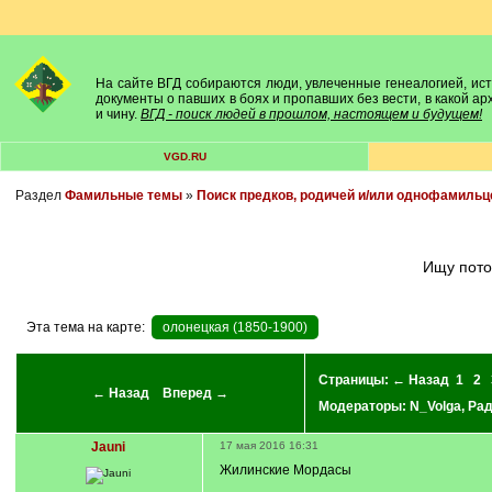
На сайте ВГД собираются люди, увлеченные генеалогией, исто
документы о павших в боях и пропавших без вести, в какой а
и чину.
ВГД - поиск людей в прошлом, настоящем и будущем!
VGD.RU
Раздел
Фамильные темы
»
Поиск предков, родичей и/или однофамильц
Ищу пот
Эта тема на карте:
олонецкая (1850-1900)
Страницы:
← Назад
1
2
← Назад
Вперед →
Модераторы:
N_Volga
,
Ра
Jauni
17 мая 2016 16:31
Жилинские Мордасы