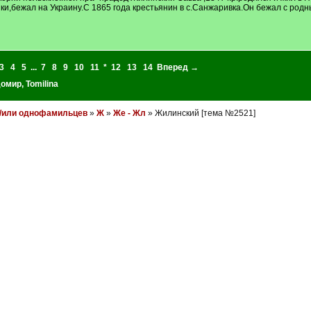
ки,бежал на Украину.С 1865 года крестьянин в с.Санжаривка.Он бежал с родн
3
4
5
...
7
8
9
10
11
*
12
13
14
Вперед →
домир
,
Tomilina
и/или однофамильцев
»
Ж
»
Же - Жл
» Жилинский [тема №2521]