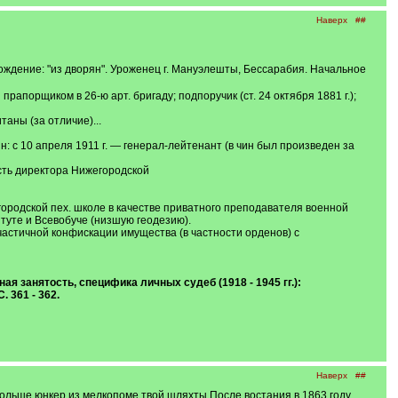
Наверх
##
ождение: "из дворян". Уроженец г. Мануэлешты, Бессарабия. Начальное
прапорщиком в 26-ю арт. бригаду; подпоручик (ст. 24 октября 1881 г.);
таны (за отличие)...
ин: с 10 апреля 1911 г. — генерал-лейтенант (в чин был произведен за
ость директора Нижегородской
жегородской пех. школе в качестве приватного преподавателя военной
итуте и Всевобуче (низшую геодезию).
частичной конфискации имущества (в частности орденов) с
 занятость, специфика личных судеб (1918 - 1945 гг.):
 361 - 362.
Наверх
##
Польше,юнкер,из мелкопоме твой шляхты.После востания в 1863 году