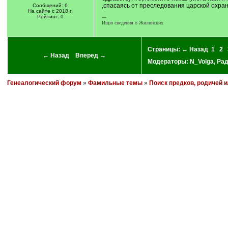
,спасаясь от преследования царской охран
Сообщений: 6
На сайте с 2018 г.
Рейтинг: 0
---
Ищю сведения о Жилинских
Страницы:
← Назад
1
2
← Назад
Вперед →
Модераторы:
N_Volga
,
Ра
Генеалогический форум
»
Фамильные темы
»
Поиск предков, родичей 