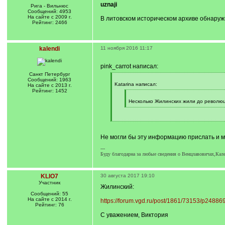
uznaji
Рига - Вильнюс
Сообщений: 4953
На сайте с 2009 г.
В литовском историческом архиве обнаружи
Рейтинг: 2466
kalendi
11 ноября 2016 11:17
pink_carrot написал:
Санкт Петербург
[
Сообщений: 1963
q
Katarina написал:
На сайте с 2013 г.
]
Рейтинг: 1452
[
q
Несколько Жилинских жили до революц
]
[
/
q
[
]
/
q
Не могли бы эту информацию прислать и м
]
---
Буду благодарна за любые сведения о Венцлавовичах,Кал
KLIO7
30 августа 2017 19:10
Участник
Жилинский:
Сообщений: 55
На сайте с 2014 г.
https://forum.vgd.ru/post/1861/73153/p248
Рейтинг: 76
С уважением, Виктория