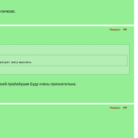
еличково.
Наверх
##
есует, могу выслать.
моей прабабушки.Буду очень признательна.
Наверх
##