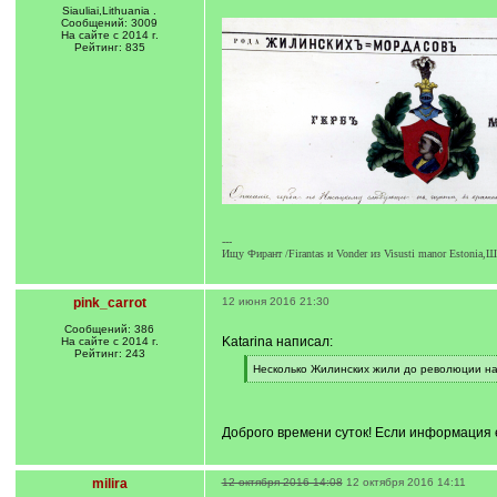
Siauliai,Lithuania .
Сообщений: 3009
На сайте с 2014 г.
Рейтинг: 835
---
Ищу Фирант /Firantas и Vonder из Visusti manor Estoni
pink_carrot
12 июня 2016 21:30
Сообщений: 386
Katarina написал:
На сайте с 2014 г.
Рейтинг: 243
[
Несколько Жилинских жили до революции на 
q
[
]
/
q
]
Доброго времени суток! Если информация 
milira
12 октября 2016 14:08
12 октября 2016 14:11