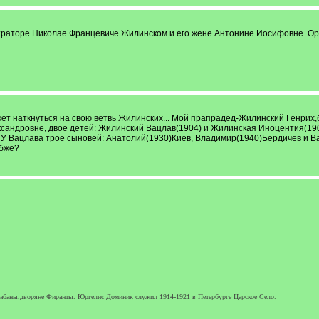
траторе Николае Францевиче Жилинском и его жене Антонине Иосифовне. Ор
жет наткнуться на свою ветвь Жилинских... Мой прапрадед-Жилинский Генрих
сандровне, двое детей: Жилинский Вацлав(1904) и Жилинская Иноцентия(190
 У Вацлава трое сыновей: Анатолий(1930)Киев, Владимир(1940)Бердичев и В
убже?
a,Шабаны,дворяне Фиранты. Юргелис Доминик служил 1914-1921 в Петербурге Царское Село.