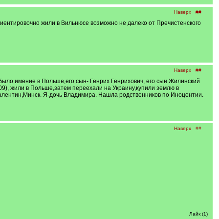
Наверх
##
иентировочно жили в Вильнюсе возможно не далеко от Пречистенского
Наверх
##
,было имение в Польше,его сын- Генрих Генрихович, его сын Жилинский
9), жили в Польше,затем переехали на Украину,купили землю в
алентин,Минск. Я-дочь Владимира. Нашла родственников по Иноцентии.
Наверх
##
Лайк (1)