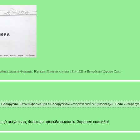
a,Шабаны,дворяне Фиранты. Юргелис Доминик служил 1914-1921 в Петербурге Царское Село.
Беларусии. Есть информация в Белорусской исторической энциклопедии. Если интересует
ещё актуальна, большая просьба выслать. Заранее спасибо!