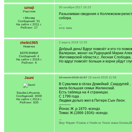
uznaji
30 октября 2017 16:15
Участник
Разыскиваю сведения о Коллежском регис
собора.
г.Москва
Сообщений: 51
На сайте с 2011 г.
---
Рейтинг: 27
хочу знать
zhelin1965
2 марта 2018 12:25
Новичок
Добрый день! Вдруг повезёт и кто-то помо
Валериан, женат на Руднуцкой Марии Алек
БЕРЕЗНИКИ
Сообщений: 4
Житомирской области,с. Лесная Слободка.
На сайте с 2018 г.
Но вдруг повезёт больше и корни уйдут гл
Рейтинг: 6
Jauni
19 июля 2018 11:57
19 июля 2018 11:58
В Сувалкии в сёлах Домейкай ,Скардупяй ,
жила большая семья Жилинскай.
Есть таблица на 4 страницах.
Siauliai,Lithuania .
Сообщений: 3009
С 1799 года .
На сайте с 2014 г.
Людвик дольго жил в Питере.Сын Леон.
Рейтинг: 835
----------
Йонас Ж ,р.1870.-ксендз.
Томас Ж.(1866-1934)--ксендз.
---
Ищу Фирант /Firantas и Vonder из Visusti manor Estoni