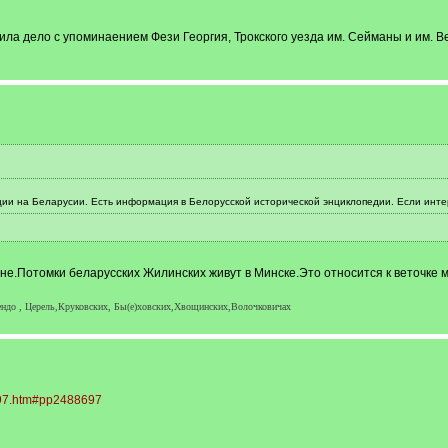
ла дело с упоминаением Фези Георгия, Трокского уезда им. Сейманы и им. В
ии на Беларусии. Есть информация в Белорусской исторической энциклопедии. Если интер
не.Потомки беларусских Жилинских живут в Минске.Это относится к веточке 
ендо , Церель,Круковских, Бы(е)ховских,Хвощинских,Волочковичах
8697.htm#pp2488697