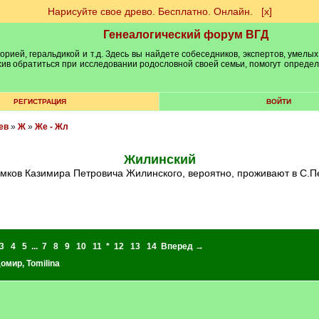
Нарисуйте свое древо. Бесплатно. Онлайн.
[х]
Генеалогический форум ВГД
рией, геральдикой и т.д. Здесь вы найдете собеседников, экспертов, умелых
рхив обратиться при исследовании родословной своей семьи, помогут опреде
РЕГИСТРАЦИЯ
ВОЙТИ
ев
»
Ж
»
Же - Жл
Жилинский
омков Казимира Петровича Жилинского, вероятно, проживают в С.П
3
4
5
...
7
8
9
10
11
*
12
13
14
Вперед →
домир
,
Tomilina