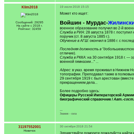
Klim2018
19 июля 2018 15:15
Может кто ищет:
Войшин - Мурдас-
Жилинск
Сообщений: 29295
На сайте с 2018 г.
военное образование получил во 2-й военн
Рейтинг: 32459
Служба в РИА
: 28 августа 1878 г. поступи
поручик (ст. 8 августа 1885 г.).
Обучение в АГШ
: окончил в 1886 г. с пос
Последняя должность в "добольшевистск
отличие).
Служба в РККА
: на 30 сентября 1918 г. —
военной гимназии..." ...
Адрес
: в указ. время проживал в Нижнем Н
топографии. Преподавал также в полковых 
29 сентября 1919 г. был арестован (вмест
прекращением дела...
Более подробно здесь:
Офицеры Русской Императорской Армии в 
биографический справочник /
Авт.-сост.
---
Знания - сила
31197552001
30 октября 2018 21:54
Новичок
Здравствуйте,помогите пожалуйста найти к