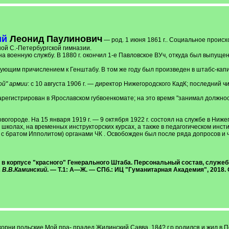
ий
Леонид Паулинович
— род. 1 июня 1861 г.. Социальное происх
ой С.-Петербургской гимназии.
л на военную службу. В 1880 г. окончил 1-е Павловское ВУч, откуда был выпущен 
ледующим причислением к Генштабу. В том же году был произведен в штабс-капи
ой" армии
: с 10 августа 1906 г. — директор Нижегородского КадК; последний ч
 зарегистрирован в Ярославском губвоенкомате; на это время "занимал должн
овогороде. На 15 января 1919 г. — 9 октября 1922 г. состоял на службе в Ни
школах, на временных инструкторских курсах, а также в педагогическом инст
е с братом Ипполитом) органами ЧК . Освобожден был после ряда допросов и 
корпусе "красного" Генерального Штаба. Персональный состав, служебная
 В.В.Каминский
. — Т.1: А—Ж. — СПб.: ИЦ "Гуманитарная Академия", 2018. С.
орни польские.Мой пра- прадед Жилинский Савва ,184? г.р.родился и жил в 