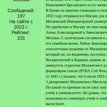
Николаевич Бруханского и его жен
Сообщений:
В Киеве он окончил гимназию и полу
197
1832 году отправился в Москву для 
На сайте с
Московский Императорский универс
2023 г.
По прибытию в Москву он снял квар
Рейтинг:
Анны Александровой в Замоскворечь
231
Москвы. С купеческим сословием в 
его семейная жизнь. Район Замоскор
относительно недалеко от Московско
который он, по-видимому, поступил
Воскресенской в Кадашах церкви за 
именуется студентом Московского ун
формуляром списке (РГИА Спб Фонд
от 1841 г.) указано, что 6 июля 1833 
3 департамент Московского Магистра
По какой-то причине он не смог ил
учебу в университете. Не думаю, что
возможность совмещать учебу в унив
магистрате.