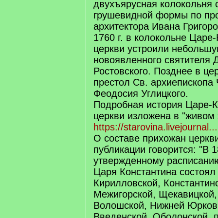
двухъярусная колокольня 
грушевидной формы по про
архитектора Ивана Григоро
1760 г. в колокольне Царе
церкви устроили небольшу
новоявленного святителя 
Ростовского. Позднее в ц
престол Св. архиепископа 
Феодосия Углицкого.
Подробная история Царе-К
церкви изложена в "живом
https://starovina.livejournal.
О составе прихожан церкви
публикации говорится: "В 1
утвержденному расписанию
Царя Константина состоял
Кирилловской, Константин
Межигорской, Щекавицкой,
Волошской, Нижней Юрков
Введенской, Оболонской, 