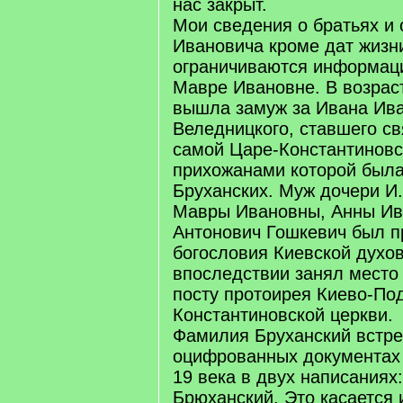
нас закрыт.
Мои сведения о братьях и 
Ивановича кроме дат жизн
ограничиваются информацие
Мавре Ивановне. В возраст
вышла замуж за Ивана Ив
Веледницкого, ставшего с
самой Царе-Константиновс
прихожанами которой была
Бруханских. Муж дочери И.
Мавры Ивановны, Анны Ив
Антонович Гошкевич был 
богословия Киевской духо
впоследствии занял место 
посту протоирея Киево-По
Константиновской церкви.
Фамилия Бруханский встре
оцифрованных документах
19 века в двух написаниях
Брюханский. Это касается 