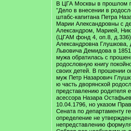
В ЦГА Москвы в прошлом г
"Дело в внесении в родос
штабс-капитана Петра Наз
Марии Александровны с д
Александром, Марией, Ник
(ЦГАМ фонд 4, оп.8, д.336
Александровна Глушкова, 
Львовича Демидова в 1851 
мужа обратилась с прошен
родословную книгу покойно
своих детей. В прошении он
муж Петр Назарович Глушк
ю часть дворянской родосл
представлению родителя е
асессора Назара Остафье
10.04.1796, но указом Пра
Сената по департаменту г
определение не утвержден
непредставлению формуляр