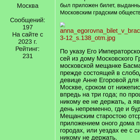
Москва
был приложен билет, выданн
Московским градским общест
Сообщений:
197
На сайте с
2023 г.
Рейтинг:
По указу Его Императорско
231
сей из дому Московского Г
московской мещанке Басма
прежде состоящей в слобо
девице Анне Егоровой для
Москве, сроком от нижепи
впредь на три года; по пр
никому ее не держать, а яв
день непременно, где и бу
Мещанским старостою отср
приложением оного дома пе
городах, или уездах ее с 
никому не держать.