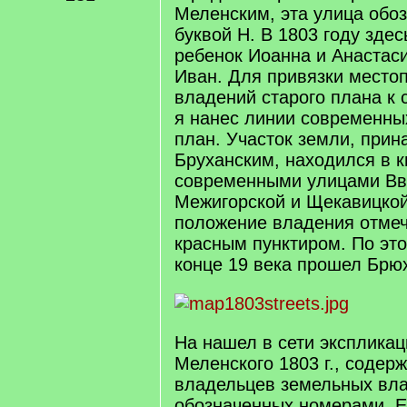
Меленским, эта улица обо
буквой H. В 1803 году зде
ребенок Иоанна и Анастаси
Иван. Для привязки место
владений старого плана к 
я нанес линии современны
план. Участок земли, при
Бруханским, находился в 
современными улицами Вв
Межигорской и Щекавицко
положение владения отмеч
красным пунктиром. По это
конце 19 века прошел Брю
На нашел в сети экспликац
Меленского 1803 г., содер
владельцев земельных вла
обозначенных номерами. Е