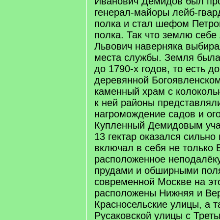
Иванович Демидов был пр
генерал-майоры лейб-гвар
полка и стал шефом Петро
полка. Так что землю себе
Львович наверняка выбира
места службы. Земля была
до 1790-х годов, то есть д
деревянной Богоявленском
каменный храм с колокол
к ней районы представлял
нагромождение садов и ого
Купленный Демидовым уча
13 гектар оказался сильно
включал в себя не только 
расположенное неподалёку
прудами и обширными пол
современной Москве на эт
расположены Нижняя и Ве
Красносельские улицы, а т
Русаковской улицы с Трет