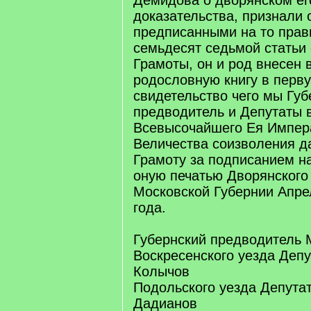
Демидова о дворянском ег
доказательства, признали 
предписанными на то прав
семьдесят седьмой статьи
Грамоты, он и род внесен 
родословную книгу в перву
свидетельство чего мы Губ
предводитель и Депутаты 
Всевысочайшего Ея Импер
Величества соизволения д
Грамоту за подписанием н
оную печатью Дворянского
Московской Губернии Апрел
года.
Губернский предводитель
Воскресенского уезда Деп
Колычов
Подольского уезда Депута
Дадианов