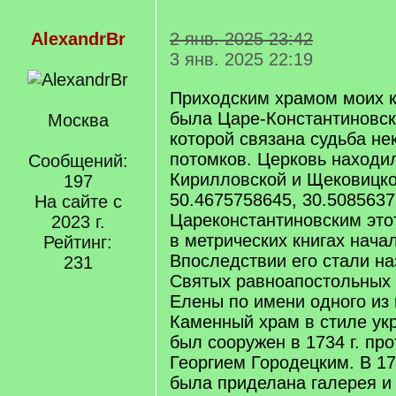
AlexandrBr
2 янв. 2025 23:42
3 янв. 2025 22:19
Приходским храмом моих к
была Царе-Константиновск
Москва
которой связана судьба не
потомков. Церковь находил
Сообщений:
Кирилловской и Щековицко
197
50.4675758645, 30.5085637
На сайте с
Цареконстантиновским это
2023 г.
в метрических книгах начал
Рейтинг:
Впоследствии его стали на
231
Святых равноапостольных 
Елены по имени одного из
Каменный храм в стиле укр
был сооружен в 1734 г. пр
Георгием Городецким. В 17
была приделана галерея и