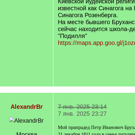
Киевской иудейской религ
известной как Синагога на
Синагога Розенберга.
На месте бывшего Бруханс
сейчас находится школа-де
"Подилля"
https://maps.app.goo.gl/j1
AlexandrBr
7 янв. 2025 23:14
7 янв. 2025 23:27
Мой прапрадед Петр Иванович Брух
Москва
21 декабря 1811 года в семье титуля