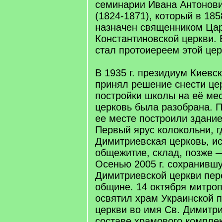
семинарии Ивана Антонов
(1824-1871), который в 185
назначен священником Ца
Константиновской церкви. 
стал протоиереем этой цер
В 1935 г. президиум Киевск
принял решение снести це
постройки школы на её мес
церковь была разобрана. 
ее месте построили здани
Первый ярус колокольни, 
Димитриевская церковь, и
общежитие, склад, позже 
Осенью 2005 г. сохранивш
Димитриевской церкви пер
общине. 14 октября митро
освятил храм Украинской 
церкви во имя Св. Димитри
составе храмового комплек