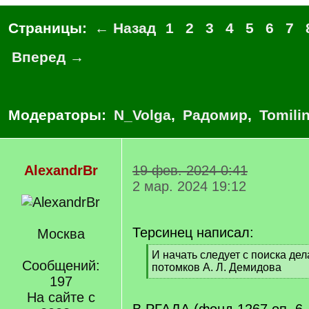
Страницы:
← Назад
1
2
3
4
5
6
7
Вперед →
Модераторы:
N_Volga
,
Радомир
,
Tomili
AlexandrBr
19 фев. 2024 0:41
2 мар. 2024 19:12
Терсинец написал:
Москва
[
И начать следует с поиска дел
Сообщений:
q
потомков А. Л. Демидова
]
197
[
/
На сайте с
q