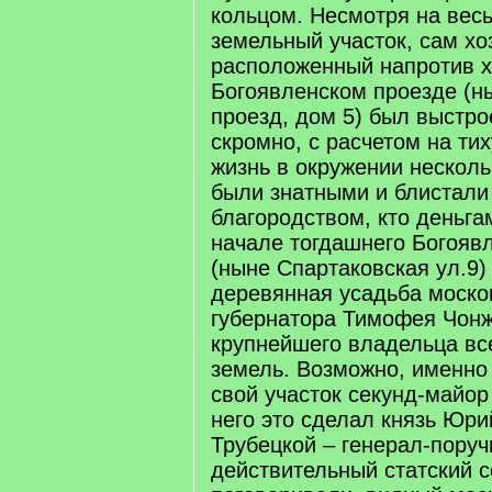
кольцом. Несмотря на вес
земельный участок, сам хо
расположенный напротив 
Богоявленском проезде (н
проезд, дом 5) был выстро
скромно, с расчетом на т
жизнь в окружении несколь
были знатными и блистали 
благородством, кто деньга
начале тогдашнего Богояв
(ныне Спартаковская ул.9)
деревянная усадьба моско
губернатора Тимофея Чонж
крупнейшего владельца вс
земель. Возможно, именно 
свой участок секунд-майор
него это сделал князь Юри
Трубецкой – генерал-поруч
действительный статский со