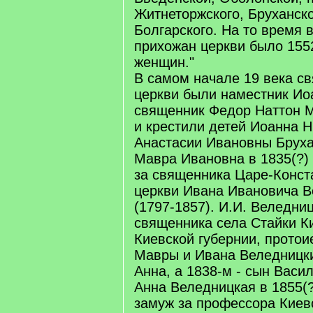
Житнеторжского, Бруханско
Болгарского. На то время 
прихожан церкви было 155
женщин."
В самом начале 19 века с
церкви были наместник Ио
священник Федор Наттон 
и крестили детей Иоанна 
Анастасии Ивановны Бруха
Мавра Ивановна в 1835(?)
за священника Царе-Конст
церкви Ивана Ивановича В
(1797-1857). И.И. Веледниц
священника села Стайки Ки
Киевской губернии, протоие
Мавры и Ивана Веледницки
Анна, а 1838-м - сын Васил
Анна Веледницкая в 1855(
замуж за профессора Киев