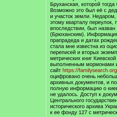
Бруханская, которой тогда 
Возможно это был её с де
и участок земли. Недаром
этому кварталу переулок,
впоследствии, был назван
(Брюханским). Информация
прапрадеда и датах рожде
стала мне известна из оц
переписей и вторых экзем
метрических книг Киевской
выполненным мормонами 
сайт
https://familysearch.org
оцифровано очень неболь
архивных документов, и п
полную информацию о киев
не удалось. Доступ к доку
Центрального государстве
исторического архива Украи
к ее фонду 127 с метричес