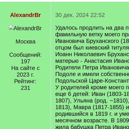
AlexandrBr
30 дек. 2024 22:52
Удалось продлить на два 
фамильную ветку моего пр
Ивановича Бруханского (18
Москва
отцом был киевский титул
Иоанн Николаевич Бруханск
Сообщений:
матерью - Анастасия Ивано
197
Родители Петра Ивановича
На сайте с
Подоле и имели собственн
2023 г.
Подольской Царе-Констант
Рейтинг:
У родителей кроме моего 
231
еще 6 детей: Иван (1803-18
1807), Ульяна (род. ~1810)
1813), Мавра (1817-1855) и
родившийся в 1819 г. и ум
месячном возрасте. В 1809
жила бабушка Петра Ивано