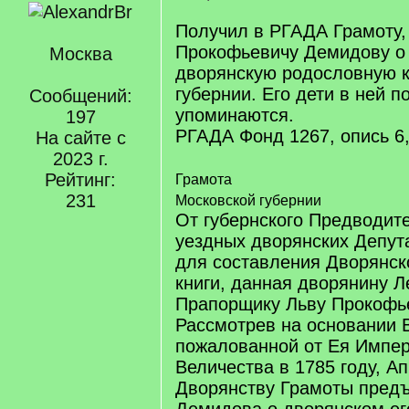
Получил в РГАДА Грамоту,
Прокофьевичу Демидову о 
Москва
дворянскую родословную к
губернии. Его дети в ней 
Сообщений:
упоминаются.
197
РГАДА Фонд 1267, опись 6,
На сайте с
2023 г.
Рейтинг:
Грамота
231
Московской губернии
От губернского Предводит
уездных дворянских Депут
для составления Дворянск
книги, данная дворянину 
Прапорщику Льву Прокофь
Рассмотрев на основании
пожалованной от Ея Импер
Величества в 1785 году, А
Дворянству Грамоты предъ