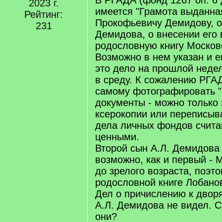
В РГАДА (фонд 1267 оп. 6 д.
2023 г.
]
имеется "Грамота выданна
Рейтинг:
Прокофьевичу Демидову, о
231
Демидова, о внесении его
родословную книгу Московс
Возможно в нем указан и е
это дело на прошлой недел
в среду. К сожалению РГА
самому фотографировать "
документы - можно только 
ксерокопии или переписыва
дела личных фондов счита
ценными.
Второй сын А.Л. Демидова
возможно, как и первый - 
до зрелого возраста, поэто
родословной книге Лобанов
Дел о причислению к двор
А.Л. Демидова не видел. 
они?