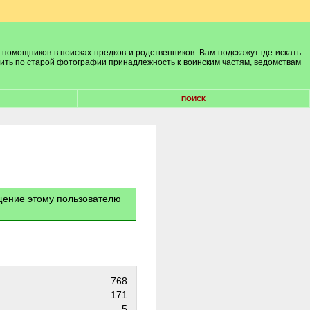
 помощников в поисках предков и родственников. Вам подскажут где искать
лить по старой фотографии принадлежность к воинским частям, ведомствам
ПОИСК
бщение этому пользователю
768
171
5