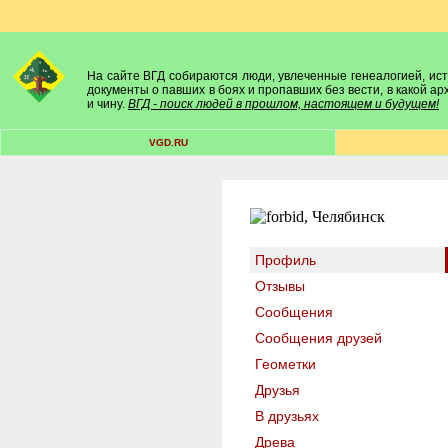
На сайте ВГД собираются люди, увлеченные генеалогией, исто
документы о павших в боях и пропавших без вести, в какой а
и чину.
ВГД - поиск людей в прошлом, настоящем и будущем!
VGD.RU
Профиль
Отзывы
Сообщения
Сообщения друзей
Геометки
Друзья
В друзьях
Древа