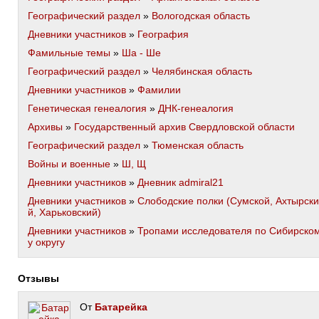
Географический раздел
»
Вологодская область
Дневники участников
»
География
Фамильные темы
»
Ша - Ше
Географический раздел
»
Челябинская область
Дневники участников
»
Фамилии
Генетическая генеалогия
»
ДНК-генеалогия
Архивы
»
Государственный архив Свердловской области
Географический раздел
»
Тюменская область
Войны и военные
»
Ш, Щ
Дневники участников
»
Дневник admiral21
Дневники участников
»
Слободские полки (Сумской, Ахтырски
й, Харьковский)
Дневники участников
»
Тропами исследователя по Сибирско
у округу
Отзывы
От
Батарейка