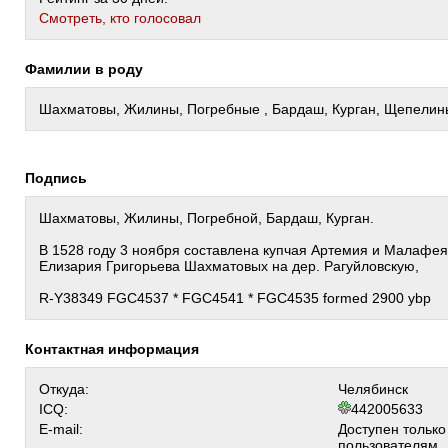
Cмотреть, кто голосовал
Фамилии в роду
Шахматовы, Жилины, Погребные , Бардаш, Курган, Щепелин
Подпись
Шахматовы, Жилины, Погребной, Бардаш, Курган.
В 1528 году 3 ноября составлена купчая Артемия и Малафе
Елизария Григорьева Шахматовых на дер. Рагуйловскую,
R-Y38349 FGC4537 * FGC4541 * FGC4535 formed 2900 ybp
Контактная информация
Откуда:
Челябинск
ICQ:
442005633
E-mail:
Доступен тольк
пользователям