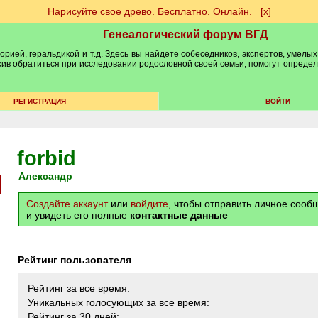
Нарисуйте свое древо. Бесплатно. Онлайн.
[х]
Генеалогический форум ВГД
рией, геральдикой и т.д. Здесь вы найдете собеседников, экспертов, умелых
рхив обратиться при исследовании родословной своей семьи, помогут опреде
РЕГИСТРАЦИЯ
ВОЙТИ
forbid
Александр
Создайте аккаунт
или
войдите
, чтобы отправить личное соо
и увидеть его полные
контактные данные
Рейтинг пользователя
Рейтинг за все время:
Уникальных голосующих за все время:
Рейтинг за 30 дней: