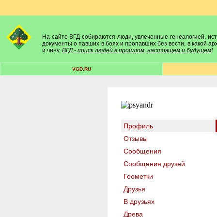
На сайте ВГД собираются люди, увлеченные генеалогией, исто
документы о павших в боях и пропавших без вести, в какой а
и чину.
ВГД - поиск людей в прошлом, настоящем и будущем!
VGD.RU
Профиль
Отзывы
Сообщения
Сообщения друзей
Геометки
Друзья
В друзьях
Древа