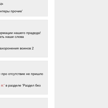
щь
нтеры прочие'
ормации нашего прадеда!
ать наши слова
Захоронения воинов 2
про отсутствие не пришло
г.'
в разделе 'Раздел без