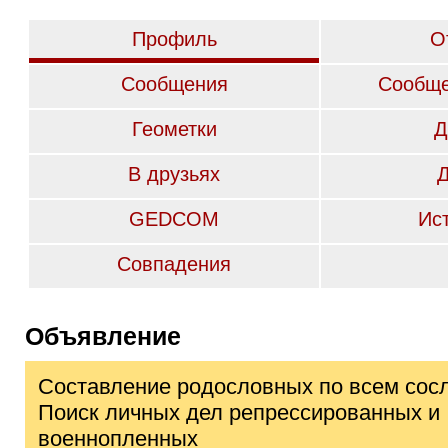
Профиль
О
Сообщения
Сообще
Геометки
Д
В друзьях
GEDCOM
Ис
Совпадения
Объявление
Составление родословных по всем сос
Поиск личных дел репрессированных и
военнопленных