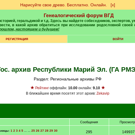
Нарисуйте свое древо. Бесплатно. Онлайн.
[х]
Генеалогический форум ВГД
вести, в какой архив обратиться при исследовании родословной своей
 прошлом, настоящем и будущем!
РЕГИСТРАЦИЯ
ВОЙТИ
Гос. архив Республики Марий Эл. (ГА РМЭ
Раздел: Региональные архивы РФ
★
★
Рейтинг
оффлайн:
10.00
онлайн:
9.10
В ближайшее время посетят этот архив:
Zekavip
Сообщения
Просмот
аницы:
1
2
3
4
5
... ...
25
26
27
28
29
30
295
149937