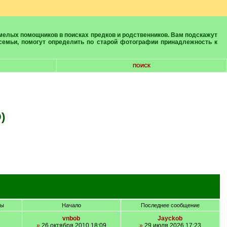
 семьи, помогут определить по старой фотографии принадлежность к
ПОИСК
)
ры
Начало
Последнее сообщение
vnbob
Jayckob
»
26 октября 2010 18:09
»
29 июля 2026 17:23