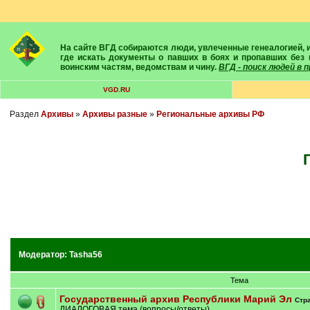
На сайте ВГД собираются люди, увлеченные генеалогией, историей, геральдикой и т.д. Здесь вы найдете собеседников, экспертов, умелых помощников в поисках предков и родственников. Вам подскажут
где искать документы о павших в боях и пропавших без 
воинским частям, ведомствам и чину.
ВГД - поиск людей в
VGD.RU
Раздел
Архивы
»
Архивы разные
»
Региональные архивы РФ
Модератор:
Tasha56
Тема
Государственный архив Республики Марий Эл
Стр
ДИАЛОГОВАЯ тема (вопросы/ответы)