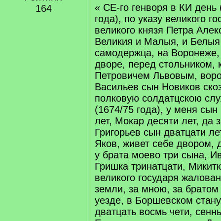
« СЕ-го генворя в КИ день
164
года), по указу великого го
великого князя Петра Алек
Великия и Малыя, и Белыя
самодержца, на Воронеже,
дворе, перед стольником,
Петровичем Львовым, вор
Васильев сын Новиков скоз
полковую солдатцскою слу
(1674/75 года), у меня сы
лет, Мокар десяти лет, да 
Григорьев сын дватцати лет
Яков, живет себе двором, 
у брата моево три сына, И
Гришка тринатцати, Микитк
великого государя жалова
земли, за мною, за братом
уезде, в Боршевском стану
дватцать восмь чети, сенн