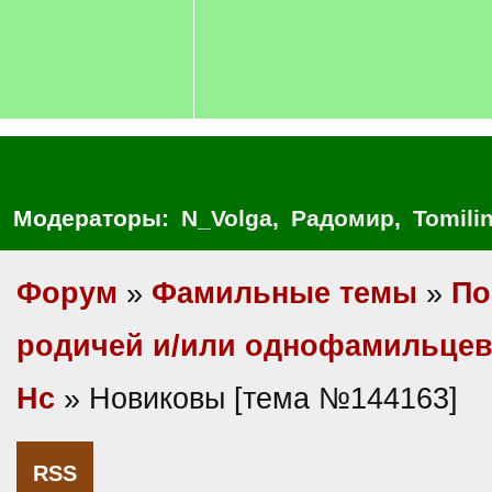
Модераторы:
N_Volga
,
Радомир
,
Tomili
Форум
»
Фамильные темы
»
По
родичей и/или однофамильце
Нс
» Новиковы [тема №144163]
RSS