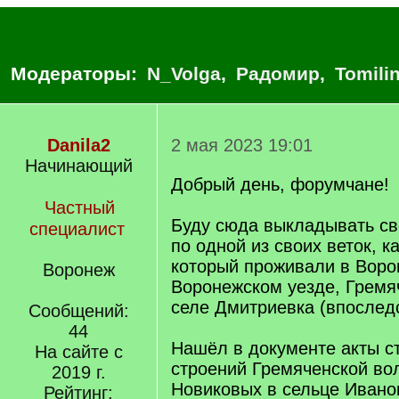
Модераторы:
N_Volga
,
Радомир
,
Tomili
Danila2
2 мая 2023 19:01
Начинающий
Добрый день, форумчане!
Частный
Буду сюда выкладывать св
специалист
по одной из своих веток, к
который проживали в Воро
Воронеж
Воронежском уезде, Гремя
селе Дмитриевка (впослед
Сообщений:
44
Нашёл в документе акты с
На сайте с
строений Гремяченской вол
2019 г.
Новиковых в сельце Ивано
Рейтинг: