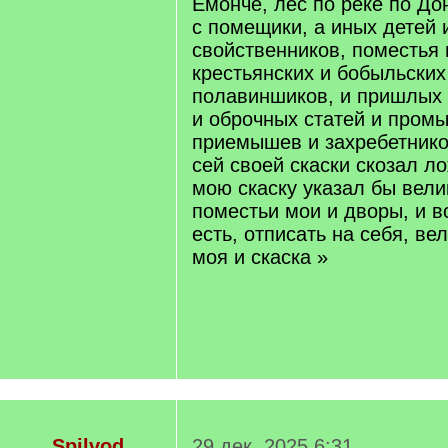
Емонче, лес по реке по Дон
с помещики, а иных детей и
свойственников, поместья 
крестьянских и бобыльских
полавиншиков, и пришлых 
и оброчных статей и промы
приемышев и захребетников
сей своей скаски скозал л
мою скаску указал бы вели
поместьи мои и дворы, и в
есть, отписать на себя, вел
моя и скаска »
Spilvod
29 дек. 2025 6:31