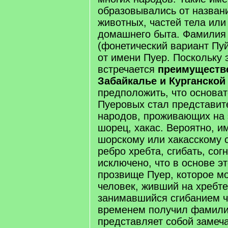
образовывались от назван
животных, частей тела или
домашнего быта. Фамилия
(фонетический вариант Пу
от имени Пуер. Поскольку
встречается
преимуществ
Забайкалье и Курганской
предположить, что основа
Пуеровых стал представит
народов, проживающих на 
шорец, хакас. Вероятно, и
шорскому или хакасскому с
ребро хребта, сгибать, сог
исключено, что в основе 
прозвище Пуер, которое мо
человек, живший на хребте
занимавшийся сгибанием че
временем получил фамили
представляет собой замеч