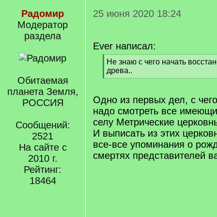
Радомир
25 июня 2020 18:24
Модератор
раздела
Ever написал:
[
Не знаю с чего начать восст
q
древа..
]
Обитаемая
[
/
планета Земля,
q
Одно из первых дел, с чег
РОССИЯ
]
надо смотреть все имеющи
селу Метрические церковны
Сообщений:
И выписать из этих церков
2521
все-все упоминания о рожд
На сайте с
смертях представителей в
2010 г.
Рейтинг:
18464