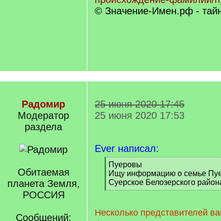
© Значение-Имен.рф - тай
Радомир
25 июня 2020 17:45
Модератор
25 июня 2020 17:53
раздела
Ever написал:
[
Пуеровы
Обитаемая
q
Ищу информацию о семье Пуер
]
планета Земля,
Суерское Белозерского район
[
РОССИЯ
/
q
Несколько представителей ва
Сообщений:
]