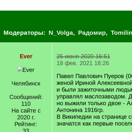
Модераторы:
N_Volga
,
Радомир
,
Tomili
Ever
25 июня 2020 16:51
18 фев. 2021 18:26
Павел Павлович Пуеров (06
женой Ириной Алексеевной
Челябинск
и были зажиточными людьм
управлял маслозаводом. Д
Сообщений:
но выжили только двое - А
110
Антонина 1916гр.
На сайте с
В Википедии на странице 
2020 г.
значатся как первые посел
Рейтинг:
33