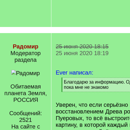
Радомир
25 июня 2020 18:15
Модератор
25 июня 2020 18:19
раздела
Ever написал:
[
Благодарю за информацию. Од
Обитаемая
q
пока мне не знакомо
]
планета Земля,
[
/
РОССИЯ
q
Уверен, что если серьёзно
]
восстановлением Древа р
Сообщений:
Пуеровых, то всё выстроит
2521
картину, в которой каждый
На сайте с