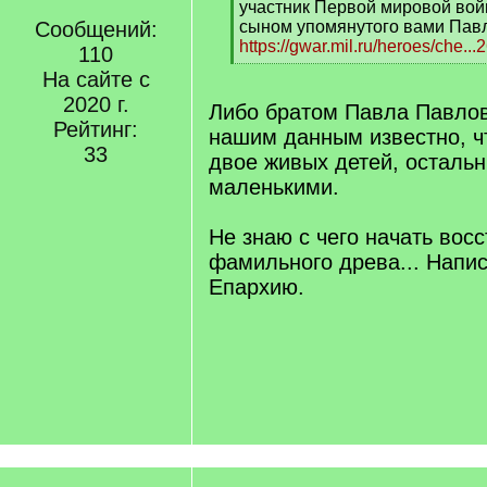
q
участник Первой мировой вой
]
Сообщений:
сыном упомянутого вами Павл
https://gwar.mil.ru/heroes/che.
110
[
На сайте с
/
2020 г.
q
Либо братом Павла Павлов
]
Рейтинг:
нашим данным известно, ч
33
двое живых детей, осталь
маленькими.
Не знаю с чего начать вос
фамильного древа... Напи
Епархию.