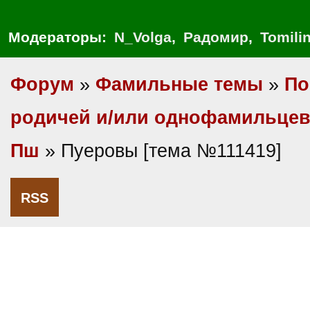
Модераторы:
N_Volga
,
Радомир
,
Tomili
Форум
»
Фамильные темы
»
По
родичей и/или однофамильце
Пш
» Пуеровы [тема №111419]
RSS