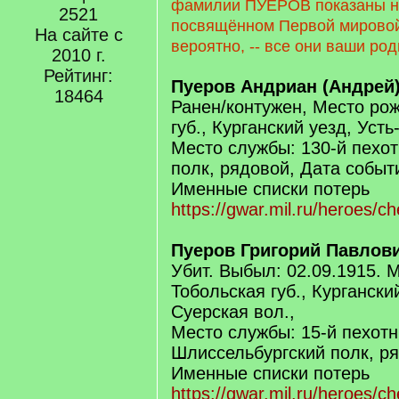
фамилии ПУЕРОВ показаны н
2521
посвящённом Первой мировой 
На сайте с
вероятно, -- все они ваши род
2010 г.
Рейтинг:
Пуеров Андриан (Андрей
18464
Ранен/контужен, Место ро
губ., Курганский уезд, Усть
Место службы: 130-й пехо
полк, рядовой, Дата событ
Именные списки потерь
https://gwar.mil.ru/heroes/
Пуеров Григорий Павлов
Убит. Выбыл: 02.09.1915. 
Тобольская губ., Курганский
Суерская вол.,
Место службы: 15-й пехот
Шлиссельбургский полк, р
Именные списки потерь
https://gwar.mil.ru/heroes/