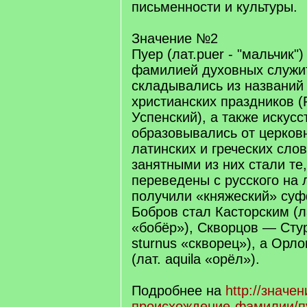
письменности и культуры.
Значение №2
Пуер (лат.puer - "мальчик"
фамилией духовных служи
складывались из названий
христианских праздников (
Успенский), а также искусс
образовывались от церков
латинских и греческих сло
занятными из них стали те
переведены с русского на 
получили «княжеский» суфф
Бобров стал Касторским (ла
«бобёр»), Скворцов — Стур
sturnus «скворец»), а Ор
(лат. aquila «орёл»).
Подробнее на
http://значе
происхождение-фамилии/п