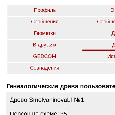
Профиль
О
Сообщения
Сообще
Геометки
Д
В друзьях
GEDCOM
Ис
Совпадения
Генеалогические древа пользоват
Древо SmolyaninovaLI №1
Персон на схеме: 35