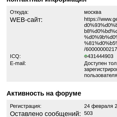
Откуда:
москва
WEB-сайт:
https://www.g
d0%93%d0%
b8%d0%bd%d
%d0%9b%d0
%81%d0%b5
/6000000021
ICQ:
431444903
E-mail:
Доступен тол
зарегистрир
пользовател
Активность на форуме
Регистрация:
24 февраля 2
Оставлено сообщений:
503