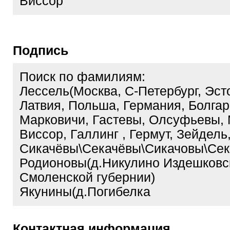
Виссор
Подпись
Поиск по фамилиям:
Лессель(Москва, С-Петербург, Эст
Латвия, Польша, Германия, Болгар
Марковичи, Гастевы, Олсуфьевы, 
Виссор, Галлинг , Гермут, Зейдель
Сикачёвы\Секачёвы\Сикачовы\Сек
Родионовы(д.Никулино Издешковск
Смоленской губернии)
Якунины(д.Погибелка
Контактная информация