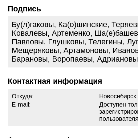
Подпись
Бу(л)гаковы, Ка(о)шинские, Теряе
Ковалевы, Артеменко, Ша(е)башев
Павловы, Глушковы, Телегины, Лу
Мещеряковы, Артамоновы, Ивано
Барановы, Воропаевы, Адриановы
Контактная информация
Откуда:
Новосибирск
E-mail:
Доступен тол
зарегистрир
пользовател