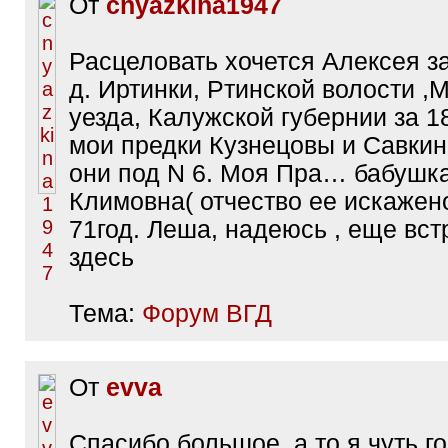
От
cnyazkina1947
Расцеловать хочется Алексея з
д. Иртинки, Ртинской волости ,
уезда, Калужской губернии за 1
мои предки Кузнецовы и Савкин
они под N 6. Моя Пра… бабушк
Климовна( отчество ее искажено
71год. Леша, надеюсь , еще вс
здесь
Тема:
Форум ВГД
От
evva
Спасибо большое, а то я чуть г