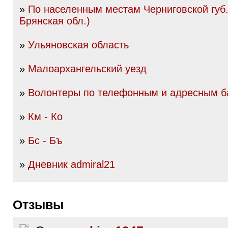
»
По населенным местам Черниговской губ.
Брянская обл.)
»
Ульяновская область
»
Малоархангельский уезд
»
Волонтеры по телефонным и адресным б
»
Км - Ко
»
Бс - Бъ
»
Дневник admiral21
Отзывы