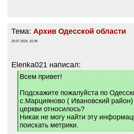
Тема:
Архив Одесской области
29.07.2024, 10:38
Elenka021 написал:
[
Всем привет!
q
]
Подскажите пожалуйста по Одесск
с.Марцияново ( Ивановский район) 
церкви относилось?
Никак не могу найти эту информац
поискать метрики.
[