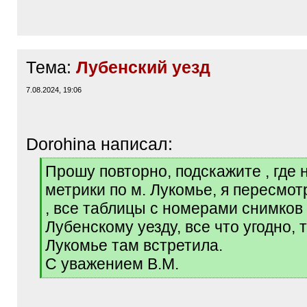
Тема:
Лубенский уезд
7.08.2024, 19:06
Dorohina написал:
[
Прошу повторно, подскажите , где 
q
метрики по м. Лукомье, я пересмот
]
, все таблицы с номерами снимков
Лубенскому уезду, все что угодно, т
Лукомье там встретила.
С уважением В.М.
[
/
q