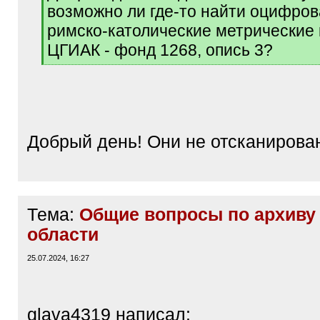
q
возможно ли где-то найти оцифро
]
римско-католические метрические 
ЦГИАК - фонд 1268, опись 3?
[
/
q
]
Добрый день! Они не отсканирова
Тема:
Общие вопросы по архиву
области
25.07.2024, 16:27
glava4319 написал: