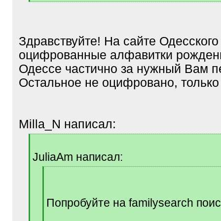
[
/
q
]
Здравствуйте! На сайте Одесского
оцифрованные алфавитки рожден
Одессе частично за нужный Вам п
Остальное не оцифровано, только
Milla_N написал:
[
q
JuliaAm написал:
]
[
q
]
Попробуйте на familysearch пои