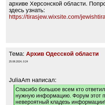
архиве Херсонской области. Попро
здесь узнать:
https://tirasjew.wixsite.com/jewishti
Тема:
Архив Одесской области
25.08.2024, 0:24
JuliaAm написал:
[
Спасибо большое всем кто ответи
q
нужную информацию. Форум этот 
]
невероятный кладезь информации