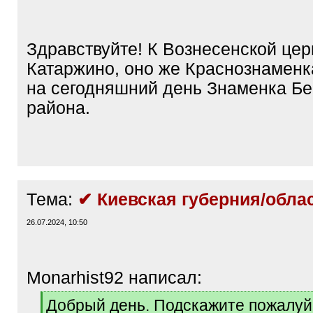
/
q
]
Здравствуйте! К Вознесенской церк
Катаржино, оно же Краснознаменк
на сегодняшний день Знаменка Бе
района.
Тема:
✔ Киевская губерния/обла
26.07.2024, 10:50
Monarhist92 написал:
[
Добрый день. Подскажите пожалуй