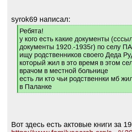
syrok69 написал:
[
Ребята!
q
у кого есть какие документы (cссы
]
документы 1920.-1935г) по селу 
ищу родственников своего Деда Ру
который жил в это время в этом се
врачом в местной больнице
есть ли кто чьи родственнки мб жи
в Паланке
[
/
q
]
Вот здесь есть актовые книги за 192