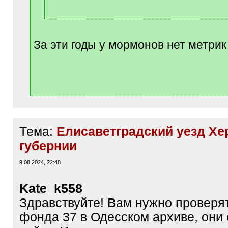
[
/
q
За эти годы у мормонов нет метрик
]
Тема:
Елисаветградский уезд Хе
губернии
9.08.2024, 22:48
Kate_k558
Здравствуйте! Вам нужно проверя
фонда 37 в Одесском архиве, они 