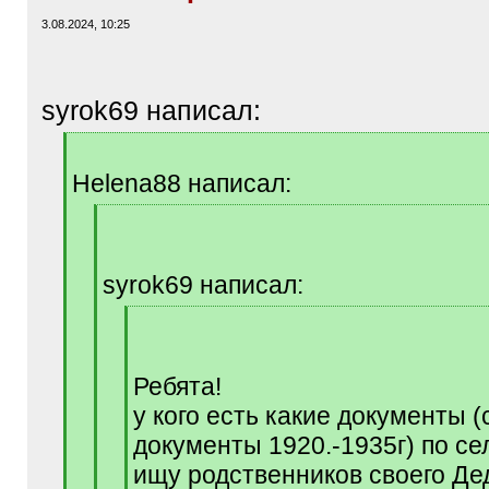
3.08.2024, 10:25
syrok69 написал:
[
q
Helena88 написал:
]
[
q
]
syrok69 написал:
[
q
]
Ребята!
у кого есть какие документы 
документы 1920.-1935г) по с
ищу родственников своего Де