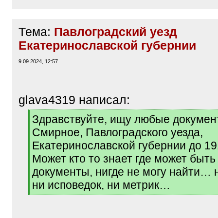
Тема:
Павлоградский уезд
Екатеринославской губернии
9.09.2024, 12:57
glava4319 написал:
[
Здравствуйте, ищу любые докумен
q
Смирное, Павлоградского уезда,
]
Екатеринославской губернии до 191
Может кто то знает где может быть 
документы, нигде не могу найти… 
ни исповедок, ни метрик…
[
/
q