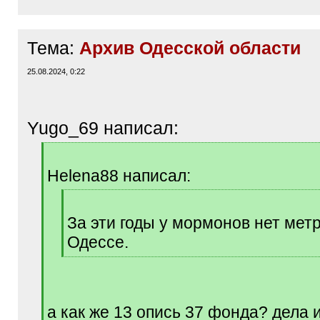
Тема:
Архив Одесской области
25.08.2024, 0:22
Yugo_69 написал:
[
q
Helena88 написал:
]
[
q
За эти годы у мормонов нет метр
]
Одессе.
[
/
q
]
а как же 13 опись 37 фонда? дела 