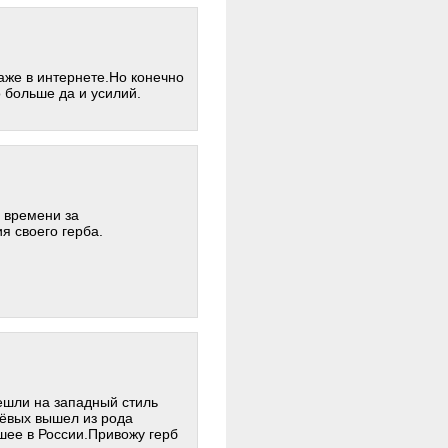
аже в интернете.Но конечно
 больше да и усилий.
о времени за
 своего герба.
решли на западный стиль
ёвых вышел из рода
шее в России.Привожу герб