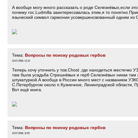
А вообще могу много рассказать о роде Селезнёвых,если это
почему гос.Ludmilla заинтересовалась этим,я то понятно.Пр
языческий символ гармонии усовершенсвованный одним из 
Тема:
Вопросы по поиску родовых гербов
19.07.2008, 12:15
Теперь хочу уточнить у тов.Chost ,где находиться местечко 
там была усадьба Стрешнёвых и герб Селезнёвых никак там 
штукатуркой.А вообще в России много мест с названием УЗ
С.Петербургом около п.Кузнечное, Ленинградской области, П
Вот ещё книга.
Тема:
Вопросы по поиску родовых гербов
19.07.2008, 11:55