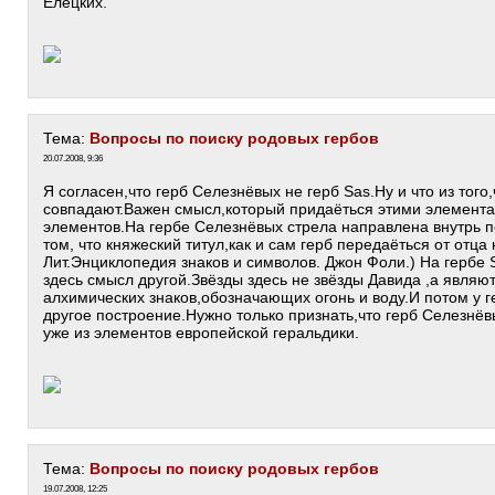
Елецких.
Тема:
Вопросы по поиску родовых гербов
20.07.2008, 9:36
Я согласен,что герб Селезнёвых не герб Sas.Ну и что из тог
совпадают.Важен смысл,который придаёться этими элемент
элементов.На гербе Селезнёвых стрела направлена внутрь п
том, что княжеский титул,как и сам герб передаёться от отца 
Лит.Энциклопедия знаков и символов. Джон Фоли.) На гербе S
здесь смысл другой.Звёзды здесь не звёзды Давида ,а явля
алхимических знаков,обозначающих огонь и воду.И потом у 
другое построение.Нужно только признать,что герб Селезнёв
уже из элементов европейской геральдики.
Тема:
Вопросы по поиску родовых гербов
19.07.2008, 12:25