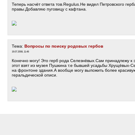
Теперь насчёт ответа тов.Regulus.Не видел Петровского герб
правы.Добавляю пуговицу с кафтана.
Тема:
Вопросы по поиску родовых гербов
19.07.2008, 11:46
Конечно могу! Это герб рода Селезнёвых.Сам принадлежу к
этот взят иэ музея Пушкина т.е бывшей усадьбы Хрущёвых-С
на фронтоне здания.А вообще могу выложить более красивую
геральдической описи.