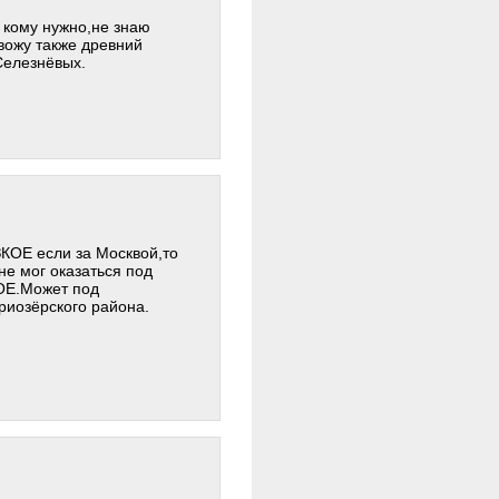
 кому нужно,не знаю
ивожу также древний
Селезнёвых.
УЗКОЕ если за Москвой,то
не мог оказаться под
КОЕ.Может под
риозёрского района.