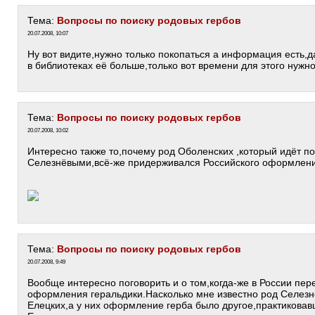
Тема:
Вопросы по поиску родовых гербов
20.07.2008, 10:07
Ну вот видите,нужно только покопаться а информация есть,д
в библиотеках её больше,только вот времени для этого нужно
Тема:
Вопросы по поиску родовых гербов
20.07.2008, 10:02
Интересно также то,почему род Оболенских ,который идёт п
Селезнёвыми,всё-же придерживался Российского оформления
Тема:
Вопросы по поиску родовых гербов
20.07.2008, 9:49
Вообще интересно поговорить и о том,когда-же в России пе
оформления геральдики.Насколько мне известно род Селезн
Елецких,а у них оформление герба было другое,практиковав