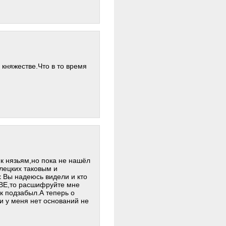
княжестве.Что в то время
 к нязьям,но пока не нашёл
лецких таковым и
х Вы надеюсь видели и кто
ИТВЕ,то расшифруйте мне
к подзабыл.А теперь о
и у меня нет оснований не