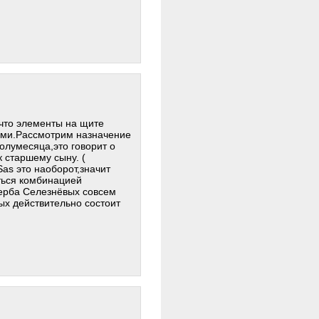
о,что элементы на щите
ами.Рассмотрим назначение
олумесяца,это говорит о
к старшему сыну. (
as это наоборот,значит
ються комбинацией
герба Селезнёвых совсем
ых действительно состоит