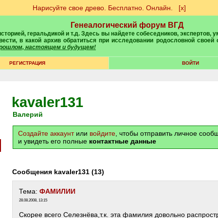
Нарисуйте свое древо. Бесплатно. Онлайн.
[х]
Генеалогический форум ВГД
вести, в какой архив обратиться при исследовании родословной своей
 прошлом, настоящем и будущем!
РЕГИСТРАЦИЯ
ВОЙТИ
kavaler131
Валерий
Создайте аккаунт
или
войдите
, чтобы отправить личное соо
и увидеть его полные
контактные данные
Сообщения kavaler131 (13)
Тема:
ФАМИЛИИ
28.08.2008, 13:15
Скорее всего Селезнёва,т.к. эта фамилия довольно распрост