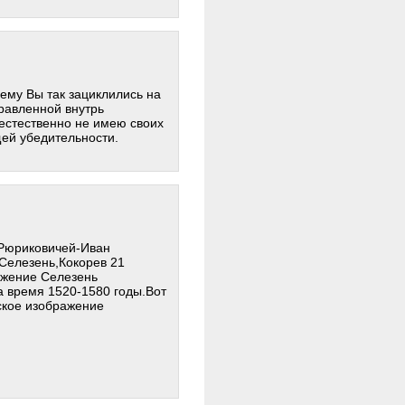
чему Вы так зациклились на
правленной внутрь
о естественно не имею своих
щей убедительности.
 Рюриковичей-Иван
Селезень,Кокорев 21
лжение Селезень
а время 1520-1580 годы.Вот
еское изображение