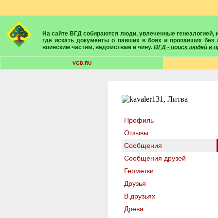
На сайте ВГД собираются люди, увлеченные генеалогией, историей, геральдикой и т.д. Здесь вы найдете собеседников, экспертов, умелых помощников в поисках предков и родственников. Вам подскажут
где искать документы о павших в боях и пропавших без 
воинским частям, ведомствам и чину.
ВГД - поиск людей в
VGD.RU
Профиль
Отзывы
Сообщения
Сообщения друзей
Геометки
Друзья
В друзьях
Древа