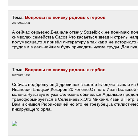
Тема:
Вопросы по поиску родовых гербов
20.07.2008, 17:41
А сейчас серьёзно.Вначале отвечу Strzelbicki,не понимаю по
символах семейства Сасов.Что касаеться звёзд и стрелы на
полумесяца,то я привёл литературу.а так как я не историк,т
трудов и в дальнейшем буду приводить чужие труды. Для пу
Тема:
Вопросы по поиску родовых гербов
20.07.2008, 10:52
Сейчас подброшу ещё дровишек в костёр.Елецкие вышли из
Иванович Елецкий,Кокорев 20 колено.От него Иван Большой 
колено.Чувствуете уже Селезень обьявился.А дальше продо
трансформируеться в Селезнёвых.Это Михаил,Иван и Пётр, 
Вам и символ Рюриковичей,но это не трезубец ,а стилистич
пикирующего орла.