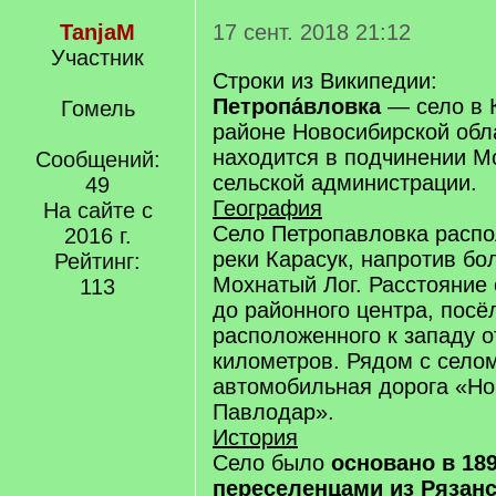
TanjaM
17 сент. 2018 21:12
Участник
Строки из Википедии:
Петропа́вловка
— село в 
Гомель
районе Новосибирской обл
находится в подчинении М
Сообщений:
сельской администрации.
49
География
На сайте с
Село Петропавловка распо
2016 г.
реки Карасук, напротив бо
Рейтинг:
Мохнатый Лог. Расстояние
113
до районного центра, посё
расположенного к западу о
километров. Рядом с село
автомобильная дорога «Н
Павлодар».
История
Село было
основано в 189
переселенцами из Рязанс