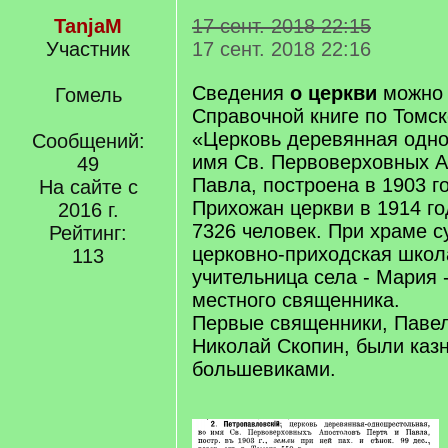
TanjaM
17 сент. 2018 22:15
Участник
17 сент. 2018 22:16
Сведения
о церкви
можно 
Гомель
Справочной книге по Томск
«Церковь деревянная одно
Сообщений:
имя Св. Первоверховных А
49
Павла, построена в 1903 го
На сайте с
Прихожан церкви в 1914 г
2016 г.
7326 человек. При храме 
Рейтинг:
церковно-приходская школ
113
учительница села - Мария 
местного священника.
Первые священники, Павел
Николай Скопин, были казн
большевиками.