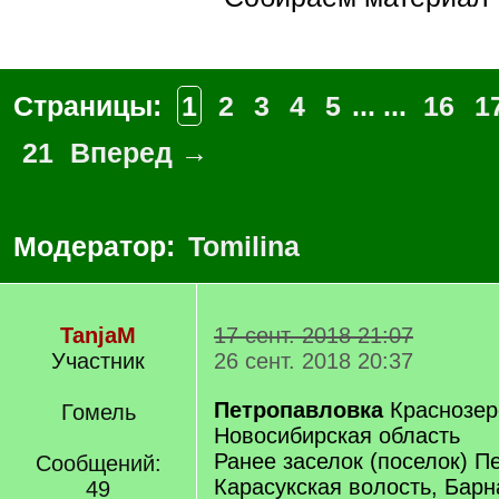
Страницы:
1
2
3
4
5
... ...
16
1
21
Вперед →
Модератор:
Tomilina
TanjaM
17 сент. 2018 21:07
Участник
26 сент. 2018 20:37
Петропавловка
Краснозер
Гомель
Новосибирская область
Ранее заселок (поселок) П
Сообщений:
Карасукская волость, Барн
49