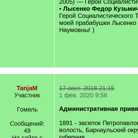
2005) — Герой Социалистич
•
Лысенко Федор Кузьми
Герой Социалистического 
моей прабабушки Лысенко
Наумовны! )
TanjaM
17 сент. 2018 21:15
Участник
1 фев. 2020 9:56
Административная привя
Гомель
1891 - заселок Петропавло
Сообщений:
волость, Барнаульский окр
49
губерния
На сайте с