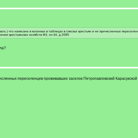
вать ) что написано в колонках в таблицах в списках крестьян и не причисленных пересел
нии крестьянских хозяйств Ф3, оп 44, д 2095
ела?
ичисленных переселенцев проживавших заселок Петропавловский Карасукской