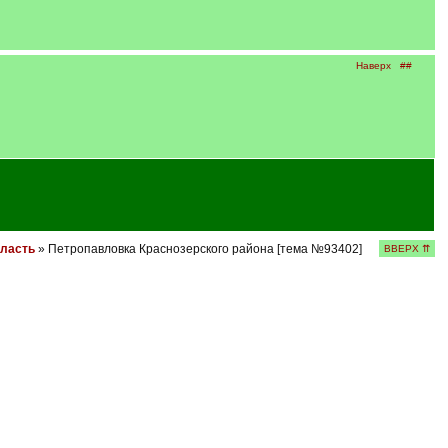
Наверх
##
бласть
» Петропавловка Краснозерского района [тема №93402]
ВВЕРХ ⇈