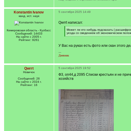
Konstantin Ivanov
5 сентября 2025 14:49
канд. ист. наук
Qwrrt написал:
[
Может ли кто нибудь подсказать ( расшифро
Кемеровская область - Кузбасс
q
уезда со сведением об экономическом положе
Сообщений: 14433
]
[
На сайте с 2005 г.
/
Рейтинг: 9261
q
У Вас на руках есть фото или скан этого д
]
---
Дневник
Qwrrt
5 сентября 2025 19:52
Новичок
Ф3, оп44,д 2095 Списки крестьян и не пр
хозяйств
Сообщений: 26
На сайте с 2024 г.
Рейтинг: 16