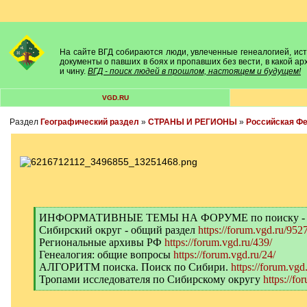
На сайте ВГД собираются люди, увлеченные генеалогией, исто
документы о павших в боях и пропавших без вести, в какой а
и чину.
ВГД - поиск людей в прошлом, настоящем и будущем!
VGD.RU
Раздел
Географический раздел
»
СТРАНЫ И РЕГИОНЫ
»
Российская Ф
[
ИНФОРМАТИВНЫЕ ТЕМЫ НА ФОРУМЕ по поиску -
q
Сибирский округ - общий раздел
https://forum.vgd.ru/9527
]
Региональные архивы РФ
https://forum.vgd.ru/439/
Генеалогия: общие вопросы
https://forum.vgd.ru/24/
АЛГОРИТМ поиска. Поиск по Сибири.
https://forum.vgd
Тропами исследователя по Сибирскому округу
https://fo
[
/
q