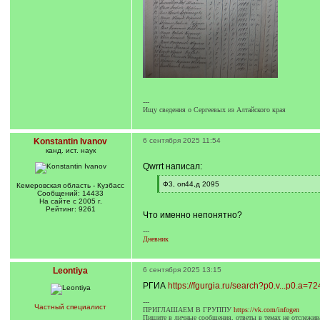
---
Ищу сведения о Сергеевых из Алтайского края
Konstantin Ivanov
6 сентября 2025 11:54
канд. ист. наук
Qwrrt написал:
[
Ф3, оп44,д 2095
Кемеровская область - Кузбасс
q
[
Сообщений: 14433
]
/
На сайте с 2005 г.
q
Рейтинг: 9261
Что именно непонятно?
]
---
Дневник
Leontiya
6 сентября 2025 13:15
РГИА
https://fgurgia.ru/search?p0.v...p0.a=7
---
Частный специалист
ПРИГЛАШАЕМ В ГРУППУ
https://vk.com/infogen
Пишите в личные сообщения, ответы в темах не отслежив