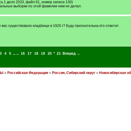
1 дело 2033, файл 61, номер записи 130)
альные выборки по этой фамилии ним не делал.
вас существовало кладбище в 1920 г? Буду признательна кто ответит.
3
4
5
... ...
16
17
18
19
20
*
21
Вперед →
НЫ
»
Российская Федерация
»
Россия, Сибирский округ
»
Новосибирская о