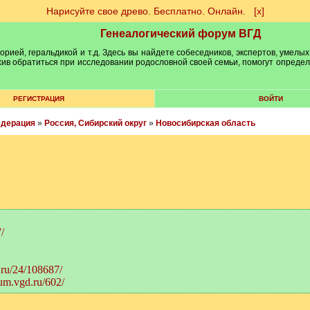
Нарисуйте свое древо. Бесплатно. Онлайн.
[х]
Генеалогический форум ВГД
рией, геральдикой и т.д. Здесь вы найдете собеседников, экспертов, умелых
рхив обратиться при исследовании родословной своей семьи, помогут опреде
РЕГИСТРАЦИЯ
ВОЙТИ
едерация
»
Россия, Сибирский округ
»
Новосибирская область
/
.ru/24/108687/
rum.vgd.ru/602/