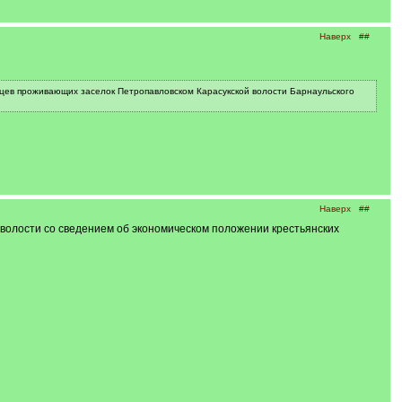
Наверх
##
енцев проживающих заселок Петропавловском Карасукской волости Барнаульского
Наверх
##
 волости со сведением об экономическом положении крестьянских