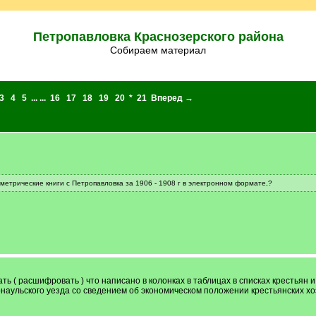
Петропавловка Краснозерского района
Собираем материал
3
4
5
... ...
16
17
18
19
20
*
21
Вперед →
 метрические книги с Петропавловка за 1906 - 1908 г в электронном формате,?
ть ( расшифровать ) что написано в колонках в таблицах в списках крестья
аульского уезда со сведением об экономическом положении крестьянских хоз