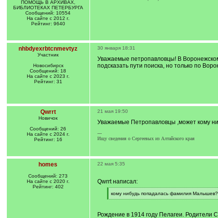
ПОМОЩЬ В АРХИВАХ,
БИБЛИОТЕКАХ ПЕТЕРБУРГА
Сообщений: 10554
На сайте с 2012 г.
Рейтинг: 9640
nhbdyexrbtcnmevtyz
30 января 18:31
Участник
Уважаемые петропавловцы! В Воронежском 
подсказать пути поиска, но только по Воро
Новосибирск
Сообщений: 18
На сайте с 2023 г.
Рейтинг: 31
Qwrrt
21 мая 19:50
Новичок
Уважаемые Петропавловцы ,может кому н
Сообщений: 26
---
На сайте с 2024 г.
Ищу сведения о Сергеевых из Алтайского края
Рейтинг: 16
homes
22 мая 5:35
Сообщений: 273
Qwrrt написал:
На сайте с 2020 г.
Рейтинг: 402
[
кому нибудь попадалась фамилия Малышев?
q
[
]
/
q
Рождение в 1914 году Пелагеи. Родители С
]