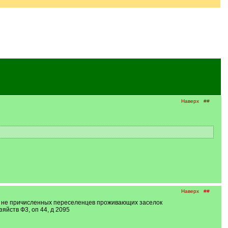
Наверх
##
Наверх
##
н и не причисленных переселенцев проживающих заселок
яйств Ф3, оп 44, д 2095