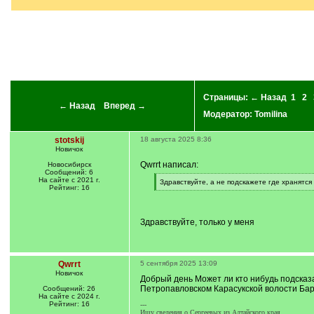
]
Страницы:
← Назад
1
2
← Назад
Вперед →
Модератор:
Tomilina
stotskij
18 августа 2025 8:36
Новичок
Qwrrt написал:
Новосибирск
Сообщений: 6
На сайте с 2021 г.
[
Здравствуйте, а не подскажете где хранятся
Рейтинг: 16
q
[
]
/
q
]
Здравствуйте, только у меня
Qwrrt
5 сентября 2025 13:09
Новичок
Добрый день Может ли кто нибудь подсказа
Петропавловском Карасукской волости Барн
Сообщений: 26
На сайте с 2024 г.
Рейтинг: 16
---
Ищу сведения о Сергеевых из Алтайского края