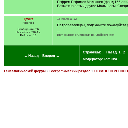
Евфрем Евфимов Малышев (фонд 156 опись 
Возможно есть и другие Малышевы. Специ
Qwrrt
15 июля 11:12
Новичок
Петропавловцвы, подскажите пожалуйста у 
Сообщений: 26
---
На сайте с 2024 г.
Ищу сведения о Сергеевых из Алтайского края
Рейтинг: 16
Страницы:
← Назад
1
2
← Назад
Вперед →
Модератор:
Tomilina
Генеалогический форум
»
Географический раздел
»
СТРАНЫ И РЕГИО