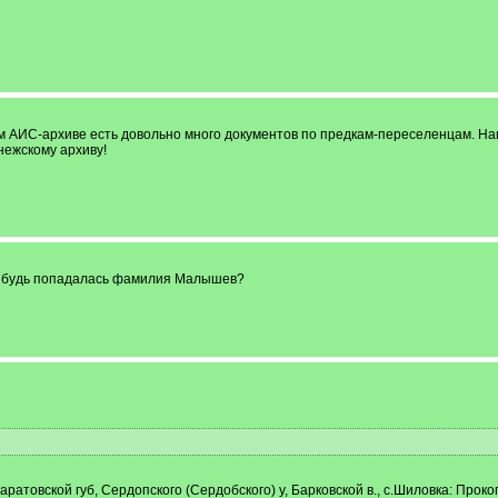
АИС-архиве есть довольно много документов по предкам-переселенцам. Наш
нежскому архиву!
ибудь попадалась фамилия Малышев?
аратовской губ, Сердопского (Сердобского) у, Барковской в., с.Шиловка: Пр