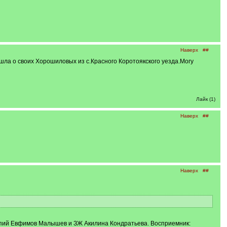
Наверх
##
ла о своих Хорошиловых из с.Красного Коротоякского уезда.Могу
Лайк (1)
Наверх
##
Наверх
##
окопий Евфимов Малышев и ЗЖ Акилина Кондратьева. Восприемник: