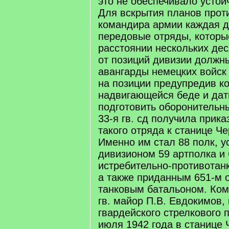
это не обеспечивало устой
Для вскрытия планов проти
командира армии каждая д
передовые отряды, которы
расстоянии нескольких де
от позиций дивизии должн
авангарды немецких войск 
на позиции предупредив к
надвигающейся беде и дат
подготовить оборонительн
33-я гв. сд получила прик
такого отряда к станице Ч
Именно им стал 88 полк, 
дивизионом 59 артполка и
истребительно-противотан
а также приданным 651-м 
танковым батальоном. Ко
гв. майор П.В. Евдокимов,
гвардейского стрелкового 
июля 1942 года в станице