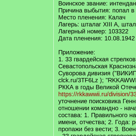
Воинское звание: интендан
Причина выбытия: попал в
Место пленения: Калач
Лагерь: шталаг XIII A, штал
Лагерный номер: 103322
Дата пленения: 10.08.1942
Приложение:
1. 33 гвардейская стрелко
Севастопольская Красноз
Суворова дивизия ("ВИКИ
clck.ru/3TF6Lz ); "RKKAWW
РККА в годы Великой Отеч
https://rkkawwii.ru/division/
уточнение поисковика Ген
отношении командно - нач
состава: 1. Правильного н
имени, отчества; 2. Года: 
пропажи без вести; 3. Вое