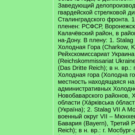
Заведующий делопроизвод
гвардейской стрелковой ди
Сталинградского фронта. 1
пленен: РСФСР, Воронежск
Калачёвский район, в райо
на-Дону. В плену: 1. Stalag
Холодная Гора (Charkow, Ka
Рейхскомиссариат Украина
(Reichskommissariat Ukrain
(Das Dritte Reich); в н. вр.: 
Холодная гора (Холодна го
местность находящаяся на
административных Холодно
Новобаварского районов, 
области (Ха́рківська о́бла
(Україна); 2. Stalag VII A 
военный округ VII – Мюнхе
Бавария (Bayern), Третий Р
Reich); в н. вр.: г. Мосбург