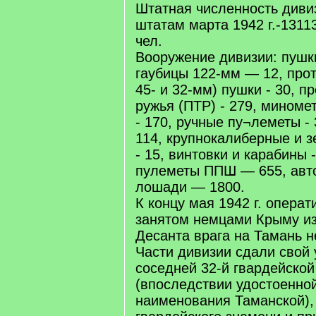
Штатная численность диви
штатам марта 1942 г.-1311
чел.
Вооружение дивизии: пушк
гаубицы 122-мм — 12, прот
45- и 32-мм) пушки - 30, 
ружья (ПТР) - 279, миноме
- 170, ручные пу¬леметы - 
114, крупнокалиберные и 
- 15, винтовки и карабины 
пулеметы ППШ — 655, авт
лошади — 1800.
К концу мая 1942 г. операт
занятом немцами Крыму и
Десанта врага на Тамань н
Части дивизии сдали свой 
соседней 32-й гвардейской
(впоследствии удостоенной
наименования Таманской), 