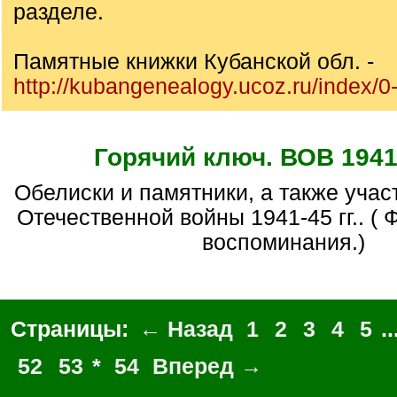
разделе.
Памятные книжки Кубанской обл. -
http://kubangenealogy.ucoz.ru/index/0
Горячий ключ. ВОВ 1941-
Обелиски и памятники, а также участников Великой
Отечественной войны 1941-45 гг.. ( 
воспоминания.)
Страницы:
← Назад
1
2
3
4
5
..
52
53
*
54
Вперед →