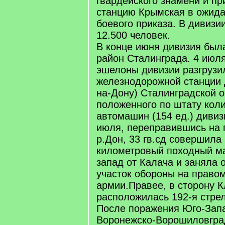
гвардейского знамени и пр
станцию Крымская в ожида
боевого приказа. В дивизи
12.500 человек.
В конце июня дивизия был
район Сталинграда. 4 июля
эшелоны дивизии разгрузи
железнодорожной станции Д
на-Дону) Сталинградской о
положенного по штату коли
автомашин (154 ед.) дивиз
июля, переправившись на 
р.Дон, 33 гв.сд совершила 
километровый походный м
запад от Калача и заняла 
участок обороны на право
армии.Правее, в сторону К
расположилась 192-я стре
После поражения Юго-Запа
Воронежско-Ворошиловгра