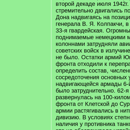
второй декаде июля 1942г.
стремительно двигались по
Дона надвигаясь на позици
генерала В. Я. Колпакчи, 
33-я гвардейская. Огромны
поднимаемые немецкими 
колоннами затрудняли ави
советских войск в излучин
не было. Остатки армий Ю
фронта отходили к перепр
определить состав, числен
сосредоточения основных 
надвигающейся армады 6-
было затруднительно. 62-я
развернулась на 100-кило
фронта от Клетской до Су
армии растягивались в нит
дивизию. В условиях степн
наличия у противника тан