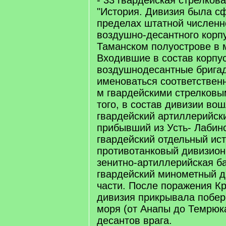
- 33 гвардейская стрелков
"История. Дивизия была с
пределах штатной численно
воздушно-десантного корп
Таманском полуострове в м
Входившие в состав корпуса
воздушнодесантные брига
именоваться соответственн
м гвардейскими стрелковы
того, в состав дивизии вош
гвардейский артиллерийски
прибывший из Усть- Лабинс
гвардейский отдельный ис
противотанковый дивизион;
зенитно-артиллерийская ба
гвардейский минометный д
части. После поражения К
дивизия прикрывала побер
моря (от Анапы до Темрюк
десантов врага.