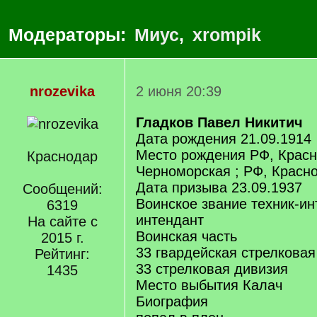
Модераторы:
Миус
,
xrompik
nrozevika
2 июня 20:39
Гладков Павел Никитич
Дата рождения 21.09.1914
Место рождения РФ, Красн
Краснодар
Черноморская ; РФ, Красн
Дата призыва 23.09.1937
Сообщений:
Воинское звание техник-инт
6319
интендант
На сайте с
Воинская часть
2015 г.
33 гвардейская стрелковая
Рейтинг:
33 стрелковая дивизия
1435
Место выбытия Калач
Биография