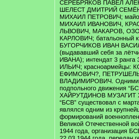
СЕРЕБРЯКОВ ПАВЕЛ АЛЕ
ШЕЛЕСТ ДМИТРИЙ СЕМЁ
МИХАИЛ ПЕТРОВИЧ; май
МИХАИЛ ИВАНОВИЧ, КРА
ЛЬВОВИЧ, МАКАРОВ, ОЗ
КАРЛОВИЧ; батальонный к
БУГОРЧИКОВ ИВАН ВАСИ
(выдававший себя за лёт
ИВАНА); интендат 3 ранг
ИЛЬИЧ; красноармейцы:
ЕФИМОВИЧ?, ПЕТРУШЕЛ
ВЛАДИМИРОВИЧ. Одними и
подпольного движения “БС
ХАЙРУТДИНОВ МУЗАГИТ 
“БСВ” существовал с марта
являлся одним из крупней
формирований военноплен
Великой Отечественной во
1944 года, организация БС
22.03.1944 года, передан г