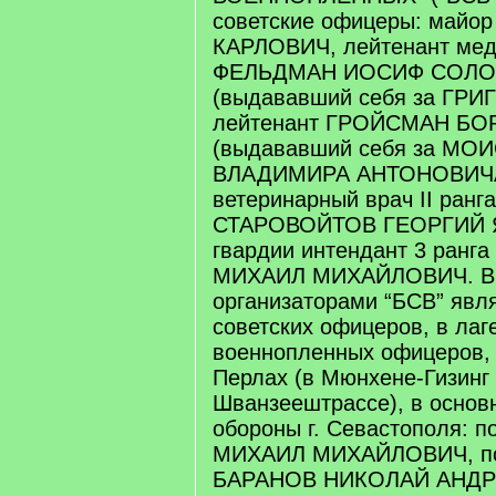
советские офицеры: майо
КАРЛОВИЧ, лейтенант мед
ФЕЛЬДМАН ИОСИФ СОЛ
(выдававший себя за ГР
лейтенант ГРОЙСМАН БО
(выдававший себя за МО
ВЛАДИМИРА АНТОНОВИЧА
ветеринарный врач II ранга
СТАРОВОЙТОВ ГЕОРГИЙ 
гвардии интендант 3 ранга
МИХАИЛ МИХАЙЛОВИЧ. В т
организаторами “БСВ” явл
советских офицеров, в лаг
военнопленных офицеров, 
Перлах (в Мюнхене-Гизинг
Шванзеештрассе), в основ
обороны г. Севастополя: 
МИХАИЛ МИХАЙЛОВИЧ, по
БАРАНОВ НИКОЛАЙ АНДР