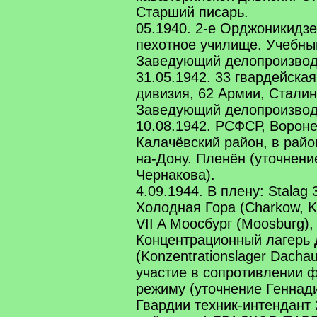
Старший писарь.
05.1940. 2-е Орджоникидз
пехотное училище. Учебны
Заведующий делопроизвод
31.05.1942. 33 гвардейска
дивизия, 62 Армии, Сталин
Заведующий делопроизвод
10.08.1942. РСФСР, Вороне
Калачёвский район, в райо
на-Дону. Пленён (уточнени
Чернакова).
4.09.1944. В плену: Stalag
Холодная Гора (Charkow, Ka
VII A Моосбург (Moosburg),
Концентрационный лагерь 
(Konzentrationslager Dacha
участие в сопротивлении 
режиму (уточнение Геннад
Гвардии техник-интендант 