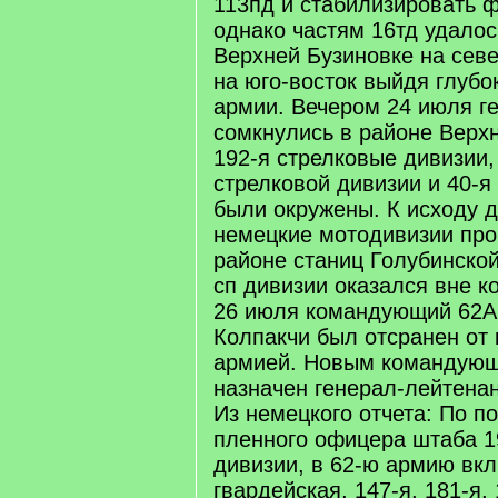
113пд и стабилизировать ф
однако частям 16тд удалос
Верхней Бузиновке на сев
на юго-восток выйдя глубо
армии. Вечером 24 июля г
сомкнулись в районе Верхн
192-я стрелковые дивизии, 
стрелковой дивизии и 40-я
были окружены. К исходу д
немецкие мотодивизии про
районе станиц Голубинской
сп дивизии оказался вне к
26 июля командующий 62А
Колпакчи был отсранен от
армией. Новым командую
назначен генерал-лейтенан
Из немецкого отчета: По п
пленного офицера штаба 1
дивизии, в 62-ю армию вк
гвардейская, 147-я, 181-я, 