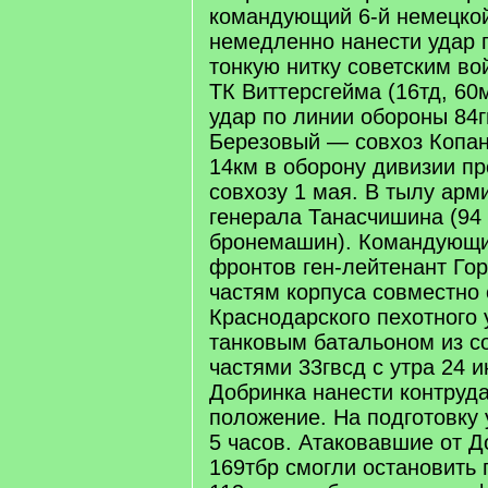
командующий 6-й немецко
немедленно нанести удар 
тонкую нитку советским во
ТК Виттерсгейма (16тд, 60
удар по линии обороны 84г
Березовый — совхоз Копан
14км в оборону дивизии п
совхозу 1 мая. В тылу арм
генерала Танасчишина (94 Т
бронемашин). Командующи
фронтов ген-лейтенант Го
частям корпуса совместно 
Краснодарского пехотного 
танковым батальоном из с
частями 33гвсд с утра 24 
Добринка нанести контруда
положение. На подготовку
5 часов. Атаковавшие от Д
169тбр смогли остановить