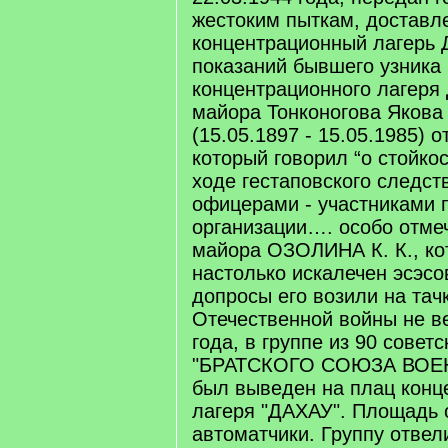
жестоким пыткам, доставл
концентрационный лагерь 
показаний бывшего узника
концентрационного лагеря 
майора Тонконогова Якова
(15.05.1897 - 15.05.1985) от
который говорил “о стойко
ходе гестаповского следст
офицерами - участниками 
организации…. особо отме
майора ОЗОЛИНА К. К., ко
настолько искалечен эсэсо
допросы его возили на тачк
Отечественной войны не ве
года, в группе из 90 совет
"БРАТСКОГО СОЮЗА ВОЕ
был выведен на плац конц
лагеря "ДАХАУ". Площадь 
автоматчики. Группу отвел