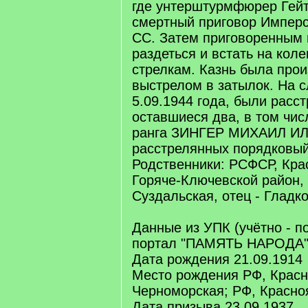
где унтерштурмфюрер Гейт
смертный приговор Имперс
СС. Затем приговоренным 
раздеться и встать на коле
стрелкам. Казнь была про
выстрелом в затылок. На 
5.09.1944 года, были расс
оставшиеся два, в том чис
ранга ЗИНГЕР МИХАИЛ ИЛ
расстрелянных порядковы
Родственники: РСФСР, Кра
Горяче-Ключевской район,
Суздальская, отец - Гладк
Данные из УПК (учётно - п
портал "ПАМЯТЬ НАРОДА"
Дата рождения 21.09.1914
Место рождения РФ, Красн
Черноморская; РФ, Красно
Дата призыва 23.09.1937