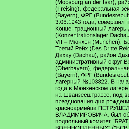
(Moosburg an der Isar), ра
(Freising), федеральная з
(Bayern), ФРГ (Bundesrepubl
3.08.1943 года, совершил п
Концентрационный лагерь 
(Konzentrationslager Dacha
VII – Мюнхен (München), Б
Третий Рейх (Das Dritte Reich
Дахау (Dachau), район Дах
административный округ В
(Oberbayern), федеральна
(Bayern), ФРГ (Bundesrepubl
лагерный №103322. В нача
года в Мюнхенском лагере
на Шванзеештрассе, под 
празднования дня рождени
красноармейца ПЕТРУШЕ
ВЛАДИМИРОВИЧА, был об
подпольный комитет "БР
ВОЕННОПЛЕННЫХ" ("БСВ")