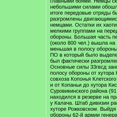
главными боями. Немцы ск
небольшими силами обошли
итоге передовые отряды б
разгромлены двигающимис
немцами. Остатки их хаот
мелкими группами на пере
обороны. Большая часть п
(около 800 чел.) вышла на 
меньшая в полосу обороны
ПО в который было выделе
был фактически разгромле
Основные силы 33гвсд зан
полосу обороны от хутора
совхоза Копонья Клетского 
и от Копаньи до хутора Ки
Суровикинского района (91 
находился в резерве на п
у Калача. Штаб дивизии ра
хуторе Рожковском. Выйдя
обороны 62-й армии генер