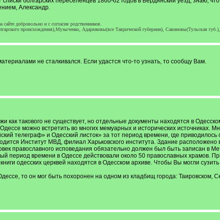
 списки болгарских переселенцев 1860-62 годов в Бердянский уезд, знаю, чт
ением, Александр.
 сайте добровольно и с согласия родственников.
гарского происхождения),Музыченко, Адарюковы(все Таврической губернии), Савиновы(Тульская губ.)
 материалами не сталкивался. Если удастся что-то узнать, то сообщу Вам.
и как такового не существует, но отдельные документы находятся в Одесско
Одессе можно встретить во многих мемуарных и исторических источниках. Мне
ский телеграф» и Одесский листок» за тот период времени, где приводилось 
ходится Институт МВД, филиал Харьковского института. Здание расположено 
ловек православного исповедания обязательно должен был быть записан в Мет
ый период времени в Одессе действовали около 50 православных храмов. При э
книги одесских церквей находятся в Одесском архиве. Чтобы Вы могли сузить 
 Одессе, то он мог быть похоронен на одном из кладбищ города: Таировском, С