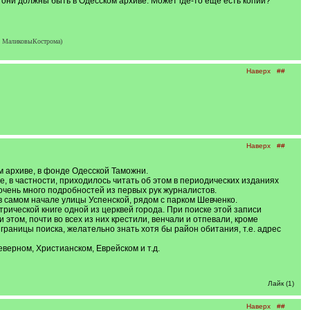
о они должны быть в Одесском архиве. Может где-то еще есть копии?
, МаликовыКострома)
Наверх
##
Наверх
##
м архиве, в фонде Одесской Таможни.
, в частности, приходилось читать об этом в периодических изданиях
очень много подробностей из первых рук журналистов.
в самом начале улицы Успенской, рядом с парком Шевченко.
рической книге одной из церквей города. При поиске этой записи
том, почти во всех из них крестили, венчали и отпевали, кроме
границы поиска, желательно знать хотя бы район обитания, т.е. адрес
еверном, Христианском, Еврейском и т.д.
Лайк (1)
Наверх
##