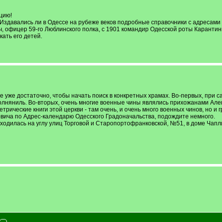
цию!
Издавались ли в Одессе на рубеже веков подробные справочники с адресами 
 офицер 59-го Люблинского полка, с 1901 командир Одесской роты Карантинной
кать его детей.
 уже достаточно, чтобы начать поиск в конкретных храмах. Во-первых, при с
сполняниль. Во-вторых, очень многие военные чины являлись прихожанами Але
рические книги этой церкви - там очень, и очень много военных чинов, но и 
вича по Адрес-календарю Одесского Градоначальства, подождите немного.
аходилась на углу улиц Торговой и Старопортофранковской, №51, в доме Чапл