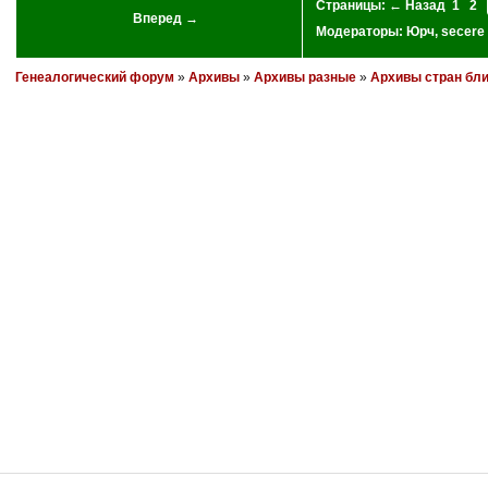
Страницы:
← Назад
1
2
Вперед →
Модераторы:
Юрч
,
secere
Генеалогический форум
»
Архивы
»
Архивы разные
»
Архивы стран бл