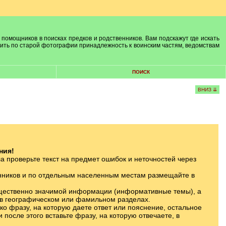
 помощников в поисках предков и родственников. Вам подскажут где искать
лить по старой фотографии принадлежность к воинским частям, ведомствам
ПОИСК
ВНИЗ ⇊
ния!
а проверьте текст на предмет ошибок и неточностей через
нников и по отдельным населенным местам размещайте в
щественно значимой информации (информативные темы), а
 в географическом или фамильном разделах.
ько фразу, на которую даете ответ или пояснение, остальное
 после этого вставьте фразу, на которую отвечаете, в