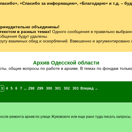
пасибо», «Спасибо за информацию», «Благодарю» и т.д. – бу
 принудительно объединены!
текстом в разных темах!
Одного сообщения в правильно выбранной
ообщения будут удалены.
ругу взаимных обид и оскорблений. Взвешенно и аргументировано 
Архив Одесской области
боты, общие вопросы по работе в архиве. В темах по фондам толь
3
4
5
6
7
...
298
299
300
301
302
303
Вперед →
 после ремонта архив по улице Жуковского или еще рано туда писать запросы.