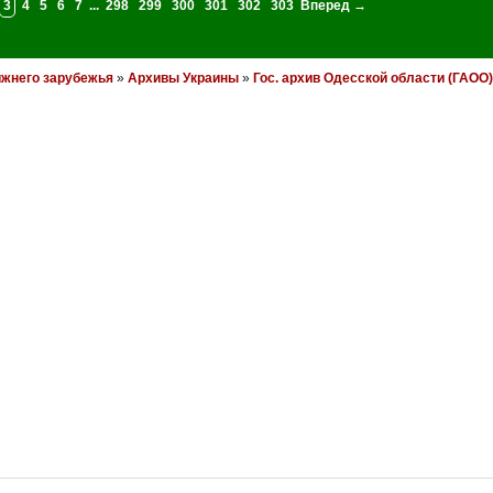
3
4
5
6
7
...
298
299
300
301
302
303
Вперед →
ижнего зарубежья
»
Архивы Украины
»
Гос. архив Одесской области (ГАОО)