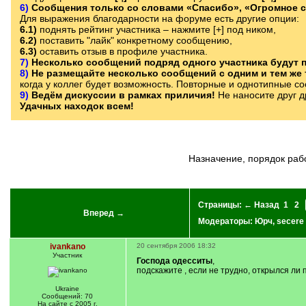
6)
Сообщения только со словами «Спасибо», «Огромное с
Для выражения благодарности на форуме есть другие опции:
6.1)
поднять рейтинг участника – нажмите [+] под ником,
6.2)
поставить "лайк" конкретному сообщению,
6.3)
оставить отзыв в профиле участника.
7)
Несколько сообщений подряд одного участника будут
8)
Не размещайте несколько сообщений с одним и тем же 
когда у коллег будет возможность. Повторные и однотипные с
9)
Ведём дискуссии в рамках приличия!
Не наносите друг д
Удачных находок всем!
Назначение, порядок ра
Страницы:
← Назад
1
2
Вперед →
Модераторы:
Юрч
,
secere
ivankano
20 сентября 2006 18:32
Участник
Господа одесситы
,
подскажите , если не трудно, открылся ли
Ukraine
Сообщений: 70
На сайте с 2005 г.