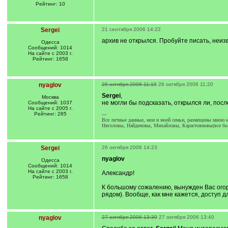
Рейтинг: 10
Sergei
21 сентября 2006 14:22
архив не открылся. Пробуйте писать, неизв
Одесса
Сообщений: 1014
На сайте с 2003 г.
Рейтинг: 1658
nyaglov
26 октября 2006 11:19
26 октября 2006 11:20
Sergei
,
Москва
не могли бы подсказать, открылся ли, пос
Сообщений: 1037
На сайте с 2005 г.
Рейтинг: 285
---
Все личные данные, мои и моей семьи, размещены мною на
Няголовы, Найденовы, Михайловы, Карастояновы(все бол
Sergei
26 октября 2006 14:23
nyaglov
Одесса
Сообщений: 1014
На сайте с 2003 г.
Александр!
Рейтинг: 1658
К большому сожалению, вынужден Вас огорч
рядом). Вообще, как мне кажется, доступ д
nyaglov
27 октября 2006 13:39
27 октября 2006 13:40