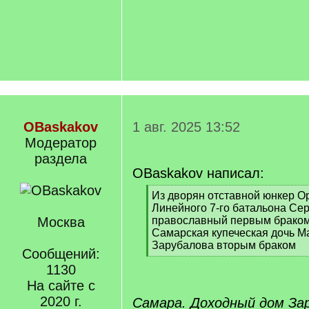
OBaskakov
1 авг. 2025 13:52
Модератор
раздела
OBaskakov написал:
[
Из дворян отставной юнкер О
q
Линейного 7-го батальона Се
]
Москва
православный первым браком,
Самарская купеческая дочь 
Зарубалова вторым браком
Сообщений:
[
1130
/
q
На сайте с
]
2020 г.
Самара. Доходный дом За