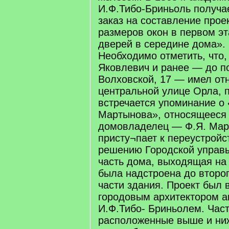
И.Ф.Тибо-Бриньоль получа
заказ на составление прое
размеров окон в первом эт
дверей в середине дома».
Необходимо отметить, что
Яковлевич и ранее — до п
Волховской, 17 — имел от
центральной улице Орла, 
встречается упоминание о 
Мартынова», относящееся 
домовладелец — Ф.Я. Мар
присту¬пает к переустройст
решению Городской управ
часть дома, выходящая на
была надстроена до второг
части здания. Проект был
городовым архитектором 
И.Ф.Тибо- Бриньолем. Час
расположенные выше и ни