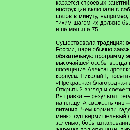
касается строевых занятий,
инструкции включали в себ
шагов в минуту, например
тихим шагом их должно бы
и не меньше 75.
Существовала традиция: в
России, цари обычно заезж
обязательную программу э
высочайшей особы всегда 
посещение Александровско
корпуса. Николай I, посети
«Прекрасная благородная 
Открытый взгляд и свежес
Выправка — результат рег
на плацу. А свежесть лиц 
питания. Чем кормили кад
меню: суп вермишелевый 
зеленью, бобы штафованны
жареная под огурцами, пир