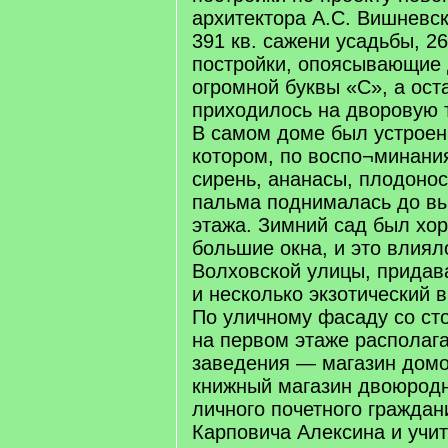
архитектора А.С. Вишневско
391 кв. сажени усадьбы, 2
постройки, опоясывающие
огромной буквы «С», а ост
приходилось на дворовую 
В самом доме был устроен
котором, по воспо¬минани
сирень, ананасы, плодоно
пальма поднималась до вы
этажа. Зимний сад был хо
большие окна, и это влиял
Волховской улицы, придав
и несколько экзотический в
По уличному фасаду со ст
на первом этаже располаг
заведения — магазин дом
книжный магазин двоюрод
личного почетного гражда
Карповича Алексина и учи