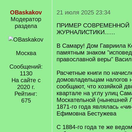
OBaskakov
21 июля 2025 23:34
Модератор
ПРИМЕР СОВРЕМЕННОЙ
раздела
ЖУРНАЛИСТИКИ......
В Самару! Дом Гавриила К
памятным знаком "исповед
Москва
православной веры" Васи
Сообщений:
Расчетные книги по начис
1130
домовладельцам налогов 
На сайте с
сообщают, что хозяйкой дв
2020 г.
квартале на углу улиц Сам
Рейтинг:
Москательной (нынешней Л
675
1871-го года являлась «ч
Ефимовна Бестужева
С 1884-го года те же ведо