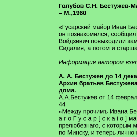
Голубов С.Н. Бестужев-М
– М.,1960
«Гусарский майор Иван Бе
он познакомился, сообщил 
Войдзевич повыходили за
Сидалия, а потом и старша
Информация автором взя
А. А. Бестужев до 14 дека
Архив братьев Бестужев
дома.
А.А.Бестужев от 14 февраля
44
«Между прочимъ Ивана Бес
а г о Г у с а р [ с к а і о ]
прелюбезнаго, с которым 
по Минску, и теперь лично