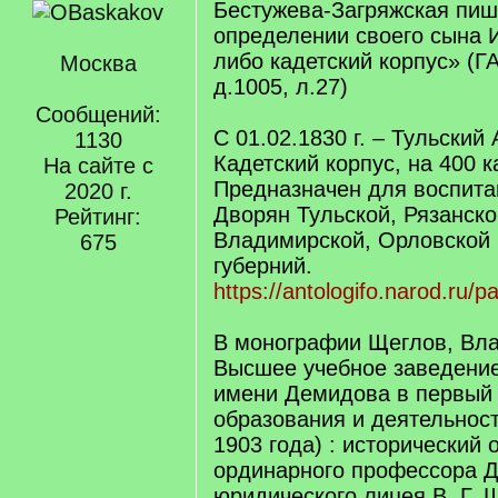
Бестужева-Загряжская пиш
определении своего сына И
либо кадетский корпус» (ГА
Москва
д.1005, л.27)
Сообщений:
C 01.02.1830 г. – Тульский
1130
Кадетский корпус, на 400 к
На сайте с
Предназначен для воспита
2020 г.
Дворян Тульской, Рязанск
Рейтинг:
Владимирской, Орловской 
675
губерний.
https://antologifo.narod.ru/
В монографии Щеглов, Вла
Высшее учебное заведение
имени Демидова в первый 
образования и деятельност
1903 года) : исторический о
ординарного профессора 
юридического лицея В. Г. 