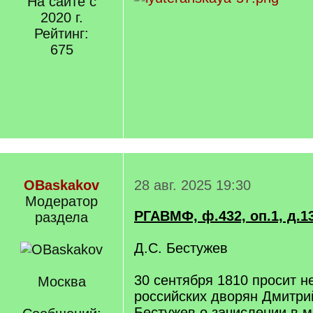
На сайте с
2020 г.
Рейтинг:
675
OBaskakov
28 авг. 2025 19:30
Модератор
РГАВМФ, ф.432, оп.1, д.1
раздела
Д.С. Бестужев
30 сентября 1810 просит н
Москва
российских дворян Дмитри
Бестужев о зачислении в м