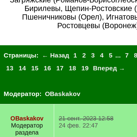
Бирилевы, Щепин-Ростовские 
Пшеничниковы (Орел), Игнатовы
Ростовцевы (Воронеж
Страницы:
← Назад
1
2
3
4
5
...
7
13
14
15
16
17
18
19
Вперед →
Модератор:
OBaskakov
OBaskakov
21 сент. 2023 12:58
Модератор
24 фев. 22:47
раздела