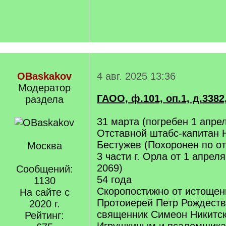
OBaskakov
4 авг. 2025 13:36
Модератор
ГАОО, ф.101, оп.1, д.3382,
раздела
31 марта (погребен 1 апре
Отставной штабс-капитан 
Бестужев (Похоронен по о
Москва
3 части г. Орла от 1 апрел
2069)
Сообщений:
54 года
1130
Скоропостижно от истощен
На сайте с
Протоиерей Петр Рождеств
2020 г.
священник Симеон Никитск
Рейтинг: