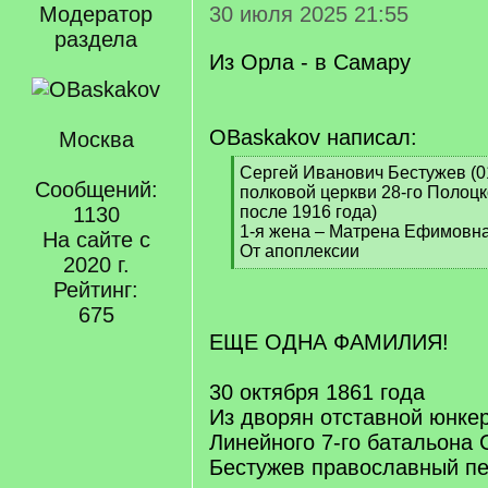
Модератор
30 июля 2025 21:55
раздела
Из Орла - в Самару
OBaskakov написал:
Москва
[
Сергей Иванович Бестужев (01
Сообщений:
q
полковой церкви 28-го Полоцк
]
1130
после 1916 года)
1-я жена – Матрена Ефимовна 
На сайте с
От апоплексии
2020 г.
[
Рейтинг:
/
q
675
]
ЕЩЕ ОДНА ФАМИЛИЯ!
30 октября 1861 года
Из дворян отставной юнке
Линейного 7-го батальона 
Бестужев православный пе