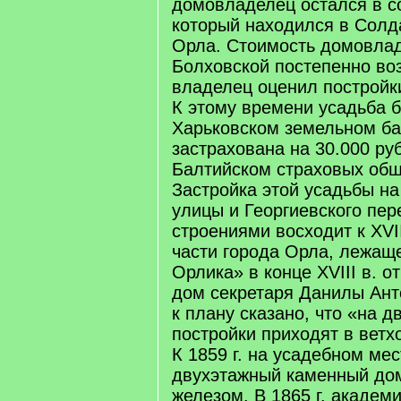
домовладелец остался в с
который находился в Солда
Орла. Стоимость домовла
Болховской постепенно воз
владелец оценил постройки
К этому времени усадьба 
Харьковском земельном ба
застрахована на 30.000 ру
Балтийском страховых общ
Застройка этой усадьбы на
улицы и Георгиевского пе
строениями восходит к XVI
части города Орла, лежащ
Орлика» в конце XVIII в. 
дом секретаря Данилы Анто
к плану сказано, что «на 
постройки приходят в ветх
К 1859 г. на усадебном ме
двухэтажный каменный до
железом. В 1865 г. академ