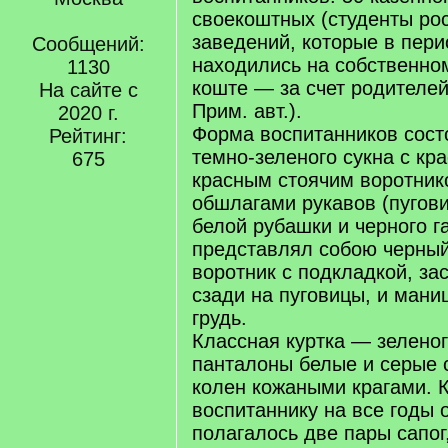
своекоштных (студенты ро
заведений, которые в пери
Сообщений:
находились на собственн
1130
коште — за счет родителей
На сайте с
Прим. авт.).
2020 г.
Форма воспитанников сост
Рейтинг:
темно-зеленого сукна с кр
675
красным стоячим воротник
обшлагами рукавов (пугов
белой рубашки и черного га
представлял собою черный
воротник с подкладкой, з
сзади на пуговицы, и ман
грудь.
Классная куртка — зеленог
панталоны белые и серые
колен кожаными крагами. 
воспитаннику на все годы 
полагалось две пары сапог