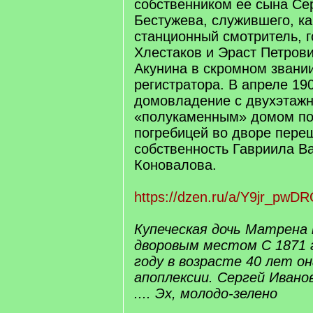
собственником ее сына Се
Бестужева, служившего, к
станционный смотритель, г
Хлестаков и Эраст Петров
Акунина в скромном звани
регистратора. В апреле 190
домовладение с двухэтаж
«полукаменным» домом по 
погребицей во дворе пере
собственность Гавриила В
Коновалова.
https://dzen.ru/a/Y9jr_pwD
Купеческая дочь Матрена 
дворовым местом С 1871 г
году в возрасте 40 лет о
апоплексии. Сергей Ивано
.... Эх, молодо-зелено