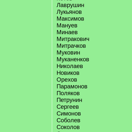
Лаврушин
Лукьянов
Максимов
Мануев
Минаев
Митракович
Митрачков
Муковин
Муканенков
Николаев
Новиков
Орехов
Парамонов
Поляков
Петрунин
Сергеев
Симонов
Соболев
Соколов