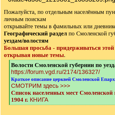
Пожалуйста, по отдельным населённым пун
личным поискам
открывайте темы в фамильных или дневник
Географический раздел
по Смоленской г
уездам/волостям
Большая просьба - придерживаться этой
открывая новые темы
.
[
Волости Смоленской губернии по уез
q
https://forum.vgd.ru/2174/136327/
]
Краткое описание церквей Смоленской Епархи
СМОТРИМ здесь >>>
Список населенных мест Смоленской г
КНИГА
1904 г.
[
/
q