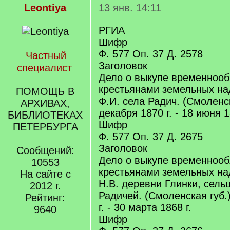
Leontiya
13 янв. 14:11
РГИА
Шифр
Ф. 577 Оп. 37 Д. 2578
Частный
Заголовок
специалист
Дело о выкупе временноо
крестьянами земельных на
ПОМОЩЬ В
Ф.И. села Радич. (Смоленск
АРХИВАХ,
декабря 1870 г. - 18 июня 1
БИБЛИОТЕКАХ
Шифр
ПЕТЕРБУРГА
Ф. 577 Оп. 37 Д. 2675
Заголовок
Сообщений:
Дело о выкупе временноо
10553
крестьянами земельных на
На сайте с
Н.В. деревни Глинки, сель
2012 г.
Радичей. (Смоленская губ.
Рейтинг:
г. - 30 марта 1868 г.
9640
Шифр