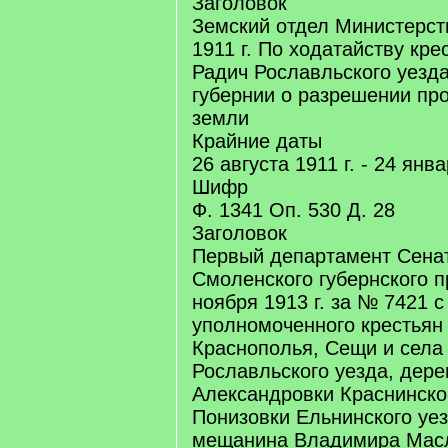
Заголовок
Земский отдел Министерст
1911 г. По ходатайству кре
Радич Рославльского уезд
губернии о разрешении про
земли
Крайние даты
26 августа 1911 г. - 24 янва
Шифр
Ф. 1341 Оп. 530 Д. 28
Заголовок
Первый департамент Сенат
Смоленского губернского п
ноября 1913 г. за № 7421 
уполномоченного крестьян
Краснополья, Сещи и села
Рославльского уезда, дере
Александровки Краснинско
Понизовки Ельнинского уез
мещанина Владимира Масл