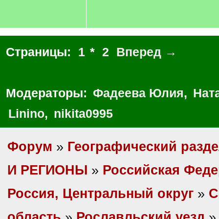
Страницы:
1
*
2
Вперед →
Модераторы:
Фадеева Юлия
,
Нат
Linino
,
nikita0995
Форум
»
Географический разд
И РЕГИОНЫ
»
Российская Фед
Россия, Центральный округ
»
С
область
»
Рославльский уезд
»