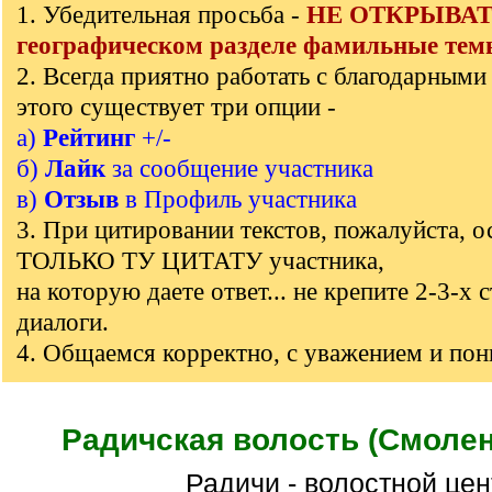
1. Убедительная просьба -
НЕ ОТКРЫВАТЬ
]
географическом разделе фамильные тем
2. Всегда приятно работать с благодарными
этого существует три опции -
а)
Рейтинг
+/-
б)
Лайк
за сообщение участника
в)
Отзыв
в Профиль участника
3. При цитировании текстов, пожалуйста, о
ТОЛЬКО ТУ ЦИТАТУ участника,
на которую даете ответ... не крепите 2-3-х 
диалоги.
4. Общаемся корректно, с уважением и по
Радичская волость (Смолен
Радичи - волостной цен