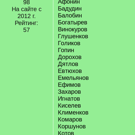
Афонин
98
Бадудин
На сайте с
Балобин
2012 г.
Богатырев
Рейтинг:
Винокуров
57
Глушенков
Голиков
Гопин
Дорохов
Дятлов
Евтюхов
Емельянов
Ефимов
Захаров
Игнатов
Киселев
Клименков
Комаров
Коршунов
Котов