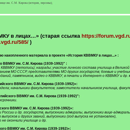
ище им. С.М. Кирова (история, персоны);
МКУ в лицах…» (старая ссылка
https://forum.vgd.r
.vgd.ru/585/
)
ию накопленного материала в проекте «История КВВМКУ в лицах...» :
 ВВМКУ им. С.М. Кирова (1939-1992)" :
КВВМКУ (летопись); награды; участие личного состава училища в Великой
нием МО СССР, представителями МО других государств; боевые и учебные
аний, памятников, видео о КВВМКУ; в печати и Интернет о КВВМКУ и др.
ского ВВМКУ им. С.М. Кирова (1939-1992)»:
дела; начальники факультетов; заместители начальников училища, факуль
ийского ВВМКУ им. С.М. Кирова (1939-1992)":
хсрочники.
ого ВВМКУ им. С.М. Кирова (1939-1992)»:
 России и др. государств, выпускники адмиралы, выпускники вице-адмирал
выпусков и других званий, выпускники (год выпуска не установлен),
 не окончили училище и др.
го ВВМКУ им. С.М. Кирова (1939-1992)»: