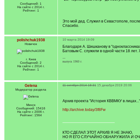
Сообщений: 1
На сайте с 2014 г.
Рейтинг: 1
Это мой дед. Служил в Севастополе, посл
Спасибо.
polishchuk1938
10 марта 2014 19:09
Новичок
Благодаря А. Шишканову в "одноклассниках
Батовым С. служили в одной части 18 лет. 
---
г. Киев
выпуск 1960 г.
Сообщений: 2
На сайте с 2014 г.
Рейтинг: 1
Gelena
11 октября 2014 18:31
15 декабря 2019 20:06
Модератор раздела
Архив проекта "История КВВМКУ в лицах...
Минск
Сообщений: 15416
http://archive.today/3f8Fw
На сайте с 2006 г.
Рейтинг: 1564
КТО СДЕЛАЛ ЭТОТ АРХИВ Я НЕ ЗНАЮ,
НО Я ЕГО СЛУЧАЙНО ОБНАРУЖИЛА И ОЧ