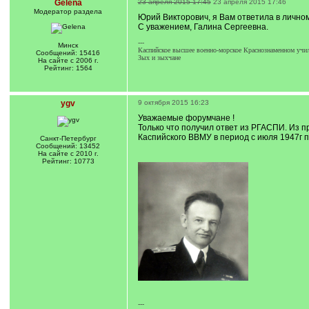
Gelena
23 апреля 2015 17:45
23 апреля 2015 17:46
Модератор раздела
Юрий Викторович, я Вам ответила в личном
С уважением, Галина Сергеевна.
---
Минск
Каспийское высшее военно-морское Краснознаменном учил
Сообщений: 15416
Зых и зыхчане
На сайте с 2006 г.
Рейтинг: 1564
ygv
9 октября 2015 16:23
Уважаемые форумчане !
Только что получил ответ из РГАСПИ. Из
Каспийского ВВМУ в период с июля 1947г п
Санкт-Петербург
Сообщений: 13452
На сайте с 2010 г.
Рейтинг: 10773
---