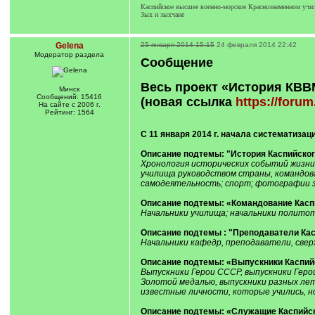
Каспийское высшее военно-морское Краснознаменном учил
Зых и зыхчане
Gelena
25 января 2014 15:15
24 февраля 2014 22:42
Модератор раздела
Сообщение
Весь проект «История КВВ
Минск
Сообщений: 15416
(новая ссылка
https://forum
На сайте с 2006 г.
Рейтинг: 1564
С 11 января 2014 г. начала систематизац
Описание подтемы: "История Каспийского
Хронология исторических событий жизни 
училища руководством страны, командова
самодеятельность; спорт; фотографии зд
Описание подтемы: «Командование Каспий
Начальники училища; начальники политот
Описание подтемы : "Преподаватели Касп
Начальники кафедр, преподаватели, свер
Описание подтемы: «Выпускники Каспийск
Выпускники Герои СССР, выпускники Герои
Золотой медалью, выпускники разных лет 
известные личности, которые учились, но
Описание подтемы: «Служащие Каспийско