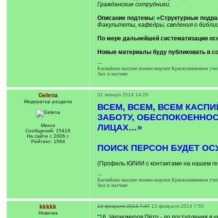
Гражданские сотрудники.
Описание подтемы: «Структурные подраз
Факультеты, кафедры, сведения о библио
По мере дальнейшей систематизации осн
Новые материалы буду публиковать в с
---
Каспийское высшее военно-морское Краснознаменном учил
Зых и зыхчане
Gelena
31 января 2014 14:26
Модератор раздела
ВСЕМ, ВСЕМ, ВСЕМ КАСП
ЗАБОТУ, ОБЕСПОКОЕННОС
Минск
ЛИЦАХ…»
Сообщений: 15416
На сайте с 2006 г.
Рейтинг: 1564
ПОИСК ПЕРСОН БУДЕТ ОС
(Профиль ЮЛИИ с контактами на нашем ген
---
Каспийское высшее военно-морское Краснознаменном учил
Зых и зыхчане
kkkkk
13 февраля 2014 7:47
13 февраля 2014 7:50
Новичок
"16. Черномуров Пётр - до поступления в 