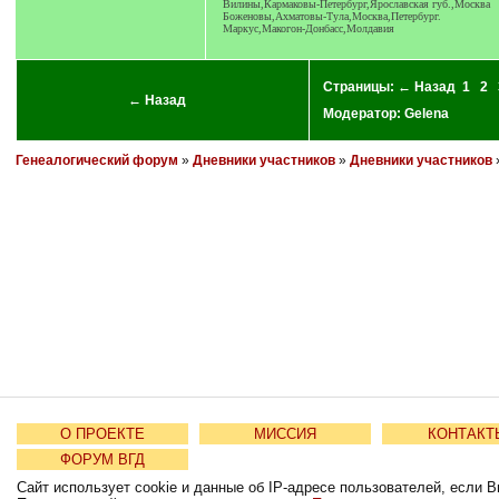
Вилины,Кармаковы-Петербург,Ярославская губ.,Москва
Боженовы,Ахматовы-Тула,Москва,Петербург.
Маркус,Макогон-Донбасс,Молдавия
Страницы:
← Назад
1
2
← Назад
Модератор:
Gelena
Генеалогический форум
»
Дневники участников
»
Дневники участников
О ПРОЕКТЕ
МИССИЯ
КОНТАКТ
ФОРУМ ВГД
Сайт использует cookie и данные об IP-адресе пользователей, если В