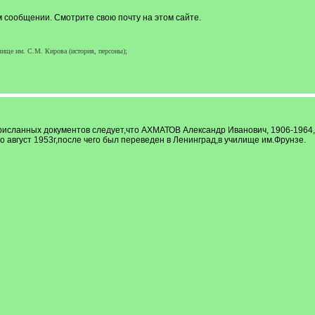
 сообщении. Смотрите свою почту на этом сайте.
ище им. С.М. Кирова (история, персоны);
 присланных документов следует,что АХМАТОВ Александр Иванович, 1906-196
о август 1953г,после чего был переведен в Ленинград,в училище им.Фрунзе.