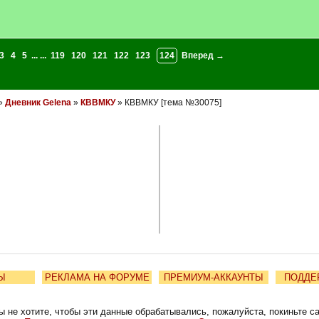
3
4
5
... ...
119
120
121
122
123
124
Вперед →
»
Дневник Gelena
»
КВВМКУ
» КВВМКУ [тема №30075]
Ы
РЕКЛАМА НА ФОРУМЕ
ПРЕМИУМ-АККАУНТЫ
ПОДДЕ
ы не хотите, чтобы эти данные обрабатывались, пожалуйста, покиньте с