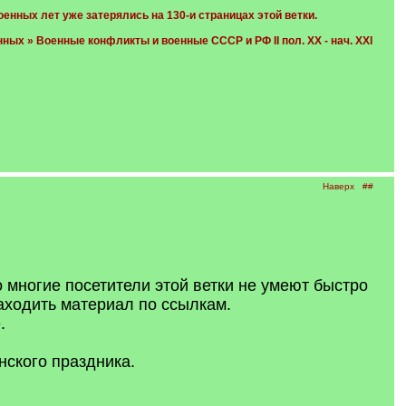
нных лет уже затерялись на 130-и страницах этой ветки.
ых » Военные конфликты и военные СССР и РФ II пол. XX - нач. XXI
Наверх
##
о многие посетители этой ветки не умеют быстро
аходить материал по ссылкам.
.
нского праздника.