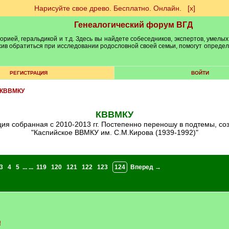
Нарисуйте свое древо. Бесплатно. Онлайн.
[х]
Генеалогический форум ВГД
рией, геральдикой и т.д. Здесь вы найдете собеседников, экспертов, умелых
рхив обратиться при исследовании родословной своей семьи, помогут опреде
РЕГИСТРАЦИЯ
ВОЙТИ
КВВМКУ
КВВМКУ
ия собранная с 2010-2013 гг. Постепенно переношу в подтемы, соз
"Каспийское ВВМКУ им. С.М.Кирова (1939-1992)"
3
4
5
... ...
119
120
121
122
123
124
Вперед →
!