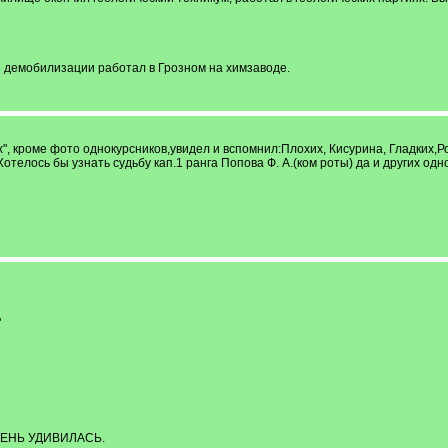
е демобилизации работал в Грозном на химзаводе.
", кроме фото однокурсников,увидел и вспомнил:Плохих, Кисурина, Гладких,Ро
Хотелось бы узнать судьбу кап.1 ранга Попова Ф. А.(ком роты) да и других о
"
ЕНЬ УДИВИЛАСЬ.