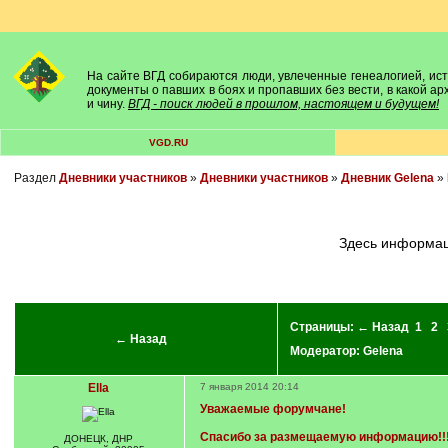
На сайте ВГД собираются люди, увлеченные генеалогией, исто
документы о павших в боях и пропавших без вести, в какой а
и чину.
ВГД - поиск людей в прошлом, настоящем и будущем!
VGD.RU
Раздел
Дневники участников
»
Дневники участников
»
Дневник Gelena
»
Здесь информац
Страницы:
← Назад
1
2
← Назад
Модератор:
Gelena
Ella
7 января 2014 20:14
Уважаемые форумчане!
Спасибо за размещаемую информацию!!
ДОНЕЦК, ДНР