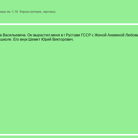
ище им. С.М. Кирова (история, персоны);
а Васильевича. Он вырастил меня в г Рустави ГССР с Женой Аникиной Любов
 школе. Его внук Шемет Юрий Викторович.