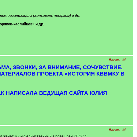
ых организациях (женсовет, профком) и др.
ряков-каспийцев» и др.
Наверх
##
МА, ЗВОНКИ, ЗА ВНИМАНИЕ, СОЧУВСТВИЕ,
МАТЕРИАЛОВ ПРОЕКТА «ИСТОРИЯ КВВМКУ В
АК НАПИСАЛА ВЕДУЩАЯ САЙТА ЮЛИЯ
Наверх
##
ыл женат, и был единственный в роте член КПСС."