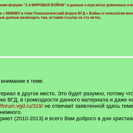
ании форума "2-я МИРОВАЯ ВОЙНВ" и данные о курсантах довоенных и вое
» КВВМКУ в теме Генеалогический форум ВГД » Войны и генеалогия военн
ые данные размещать там, оставив ссылку на эту ветку..
 внимание к теме.
ериал в другое место. Это будет разумно, потому чт
ке ВГД, в громоздкости данного материала и даже н
//forum.vgd.ru/319/
не отвечает заявленной здесь теме
немного.
иют (2010-2013) и всего Вам доброго в дни христиа