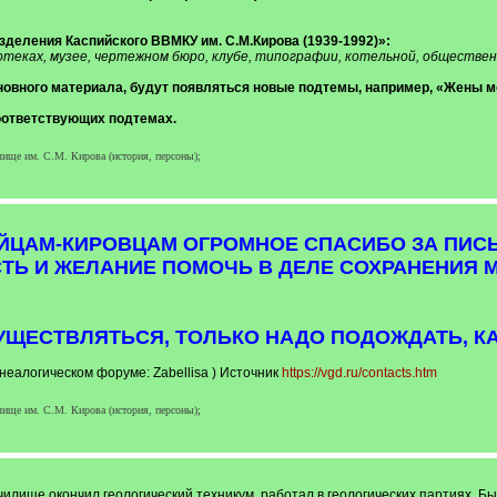
деления Каспийского ВВМКУ им. С.М.Кирова (1939-1992)»:
теках, музее, чертежном бюро, клубе, типографии, котельной, общественн
овного материала, будут появляться новые подтемы, например, «Жены мо
оответствующих подтемах.
ище им. С.М. Кирова (история, персоны);
ИЙЦАМ-КИРОВЦАМ ОГРОМНОЕ СПАСИБО ЗА ПИСЬ
ТЬ И ЖЕЛАНИЕ ПОМОЧЬ В ДЕЛЕ СОХРАНЕНИЯ 
УЩЕСТВЛЯТЬСЯ, ТОЛЬКО НАДО ПОДОЖДАТЬ, К
еалогическом форуме: Zabellisa ) Источник
https://vgd.ru/contacts.htm
ище им. С.М. Кирова (история, персоны);
училище окончил геологический техникум, работал в геологических партиях. Б