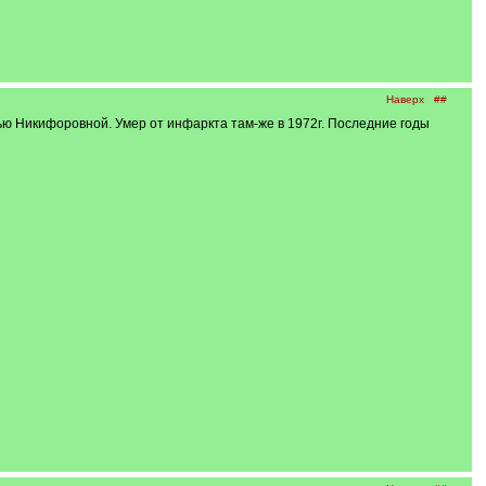
Наверх
##
ью Никифоровной. Умер от инфаркта там-же в 1972г. Последние годы