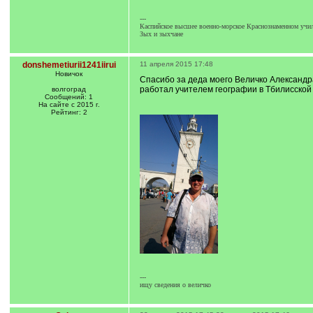
---
Каспийское высшее военно-морское Краснознаменном учил
Зых и зыхчане
donshemetiurii1241iirui
11 апреля 2015 17:48
Новичок
Спасибо за деда моего Величко Александр
работал учителем географии в Тбилисской
волгоград
Сообщений: 1
На сайте с 2015 г.
Рейтинг: 2
---
ищу сведения о величко