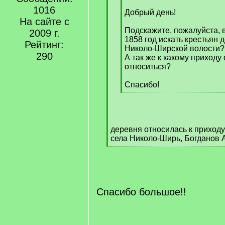
[
1016
q
Добрый день!
На сайте с
]
Подскажите, пожалуйста, в
2009 г.
1858 год искать крестьян
Рейтинг:
Николо-Ширской волости?
290
А так же к какому приходу
относиться?
Спасибо!
[
/
q
]
деревня относилась к приход
села Николо-Ширь, Богданов А
[
/
q
]
Спасибо большое!!