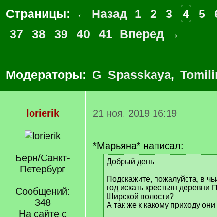
Страницы:
← Назад
1
2
3
4
5
37
38
39
40
41
Вперед →
Модераторы:
G_Spasskaya
,
Tomili
lorierik
21 ноя. 2019 16:19
*Марьяна* написал:
Берн/Санкт-
[
Добрый день!
Петербург
q
]
Подскажите, пожалуйста, в чь
год искать крестьян деревни 
Сообщений:
Ширской волости?
348
А так же к какому приходу они
На сайте с