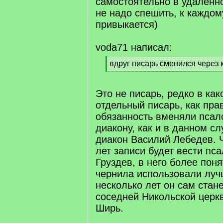
самостоятельно в удаленно
не надо спешить, к каждом
привыкается)
voda71 написал:
[
вдруг писарь сменился через 
q
[
]
/
q
Это не писарь, редко в ка
]
отдельный писарь, как пра
обязанность вменяли пса
диакону, как и в данном сл
диакон Василий Лебедев. 
лет записи будет вести п
Груздев, в него более пон
чернила использовали луч
несколько лет он сам стан
соседней Никольской церкв
Ширь.