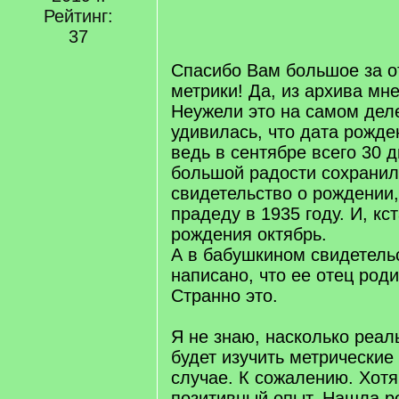
/
Рейтинг:
q
37
]
Спасибо Вам большое за от
метрики! Да, из архива мне
Неужели это на самом дел
удивилась, что дата рожде
ведь в сентябре всего 30 д
большой радости сохранил
свидетельство о рождении
прадеду в 1935 году. И, кс
рождения октябрь.
А в бабушкином свидетель
написано, что ее отец род
Странно это.
Я не знаю, насколько реал
будет изучить метрические
случае. К сожалению. Хотя
позитивный опыт. Нашла р