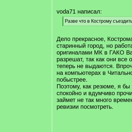
voda71 написал:
[
Разве что в Кострому съездить
q
[
]
/
q
Дело прекрасное, Костром
]
старинный город, но работ
оригиналами МК в ГАКО В
разрешат, так как они все 
теперь не выдаются. Впро
на компьютерах в Читально
побыстрее.
Поэтому, как резюме, я бы
спокойно и вдумчиво прочи
займет не так много време
ревизии посмотреть.