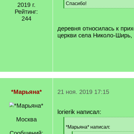
Спасибо!
2019 г.
[
Рейтинг:
/
244
q
]
деревня относилась к при
церкви села Николо-Ширь, 
*Марьяна*
21 ноя. 2019 17:15
lorierik написал:
Москва
[
q
*Марьяна* написал:
]
Сообщений: