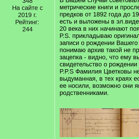
В Вашем случаи советовал
348
метрические книги и просл
На сайте с
предков от 1892 года до 1
2019 г.
есть и выложены в эл.виде,
Рейтинг:
20 века в них начинают п
244
P.S. прикладываю оригина
записи о рождении Вашего 
понимаю архив такой не п
зацепка - видно, что ему 
свидетельство о рождении 
P.P.S Фамилия Цветковы н
выдуманная, в тех краях е
ее носили, возможно они 
родственниками.