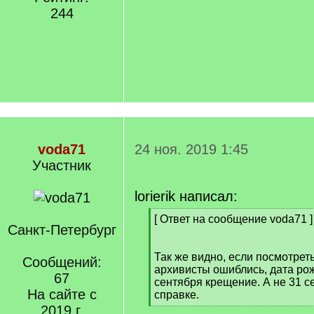
244
voda71
24 ноя. 2019 1:45
Участник
lorierik написал:
[
[ Ответ на сообщение voda71 ]
Санкт-Петербург
q
]
Так же видно, если посмотрет
Сообщений:
архивисты ошиблись, дата рож
67
сентября крещение. А не 31 се
На сайте с
справке.
[
2019 г.