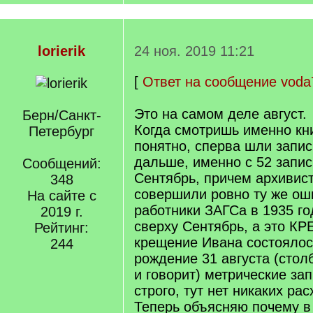
lorierik
24 ноя. 2019 11:21
[
Ответ на сообщение voda
Это на самом деле август.
Берн/Санкт-
Когда смотришь именно кни
Петербург
понятно, сперва шли записи
дальше, именно с 52 запис
Сообщений:
Сентябрь, причем архивис
348
совершили ровно ту же оши
На сайте с
работники ЗАГСа в 1935 го
2019 г.
сверху Сентябрь, а это К
Рейтинг:
крещение Ивана состоялос
244
рождение 31 августа (стол
и говорит) метрические за
строго, тут нет никаких ра
Теперь объясняю почему в