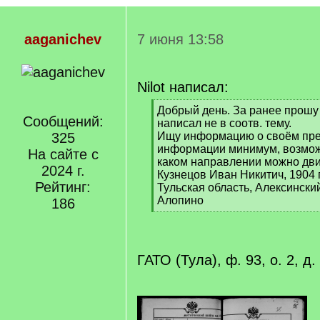
aaganichev
7 июня 13:58
Nilot написал:
[
Добрый день. За ранее прошу
Сообщений:
q
написал не в соотв. тему.
]
325
Ищу информацию о своём пре
информации минимум, возмож
На сайте с
каком направлении можно дви
2024 г.
Кузнецов Иван Никитич, 1904 
Рейтинг:
Тульская область, Алексински
Алопино
186
[
/
q
]
ГАТО (Тула), ф. 93, о. 2, д.