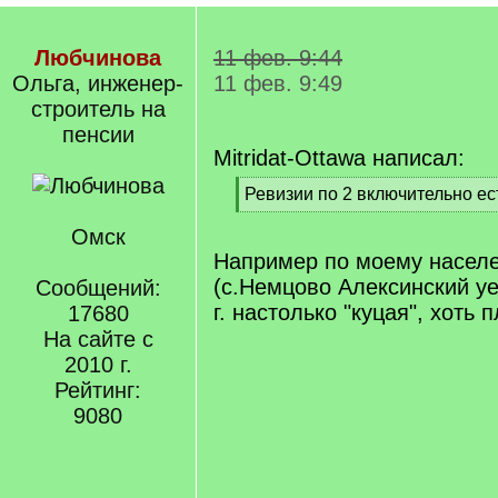
Любчинова
11 фев. 9:44
Ольга, инженер-
11 фев. 9:49
строитель на
пенсии
Mitridat-Ottawa написал:
[
Ревизии по 2 включительно е
q
[
]
Омск
/
q
Например по моему населе
]
(с.Немцово Алексинский уе
Сообщений:
г. настолько "куцая", хоть п
17680
На сайте с
2010 г.
Рейтинг:
9080