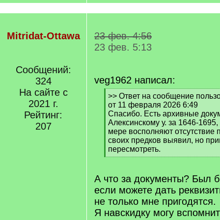
Mitridat-Ottawa
23 фев. 4:56
23 фев. 5:13
Сообщений:
veg1962 написал:
324
На сайте с
[
>> Ответ на сообщение пользов
2021 г.
q
от 11 февраля 2026 6:49
]
Рейтинг:
Спасибо. Есть архивные доку
Алексинскому у. за 1646-1695,
207
мере восполняют отсутствие п
своих предков выявил, но пр
пересмотреть.
[
/
q
А что за документы? Был б
]
если можете дать реквизит
не только мне пригодятся.
Я навскидку могу вспомнит