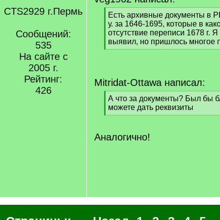
CTS2929 г.Пермь
[
Есть архивные документы в 
q
у. за 1646-1695, которые в ка
]
Сообщений:
отсутствие переписи 1678 г. Я
выявил, но пришлось многое 
535
[
На сайте с
/
2005 г.
q
]
Рейтинг:
Mitridat-Ottawa написал:
426
[
А что за документы? Был бы б
q
можете дать реквизиты
]
[
/
q
Аналогично!
]