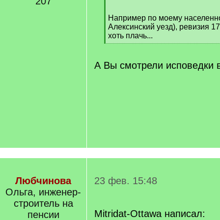
207
]
[
/
Например по моему населенно
q
Алексинский уезд), ревизия 174
]
хоть плачь...
[
/
q
А Вы смотрели исповедки 
]
Любчинова
23 фев. 15:48
Ольга, инженер-
строитель на
Mitridat-Ottawa написал:
пенсии