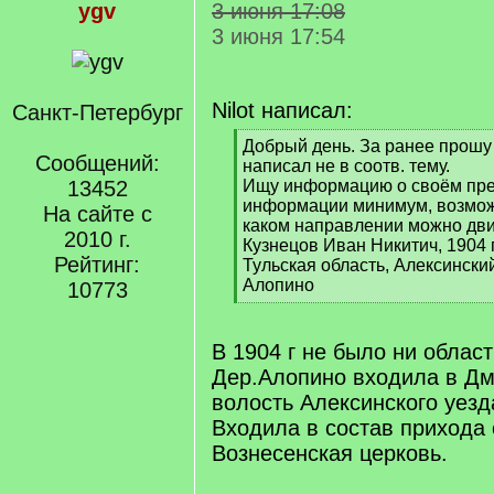
ygv
3 июня 17:08
3 июня 17:54
Nilot написал:
Санкт-Петербург
[
Добрый день. За ранее прошу
Сообщений:
q
написал не в соотв. тему.
]
13452
Ищу информацию о своём пре
информации минимум, возмож
На сайте с
каком направлении можно дви
2010 г.
Кузнецов Иван Никитич, 1904 
Рейтинг:
Тульская область, Алексински
Алопино
10773
[
/
q
В 1904 г не было ни облас
]
Дер.Алопино входила в Д
волость Алексинского уезд
Входила в состав прихода 
Вознесенская церковь.