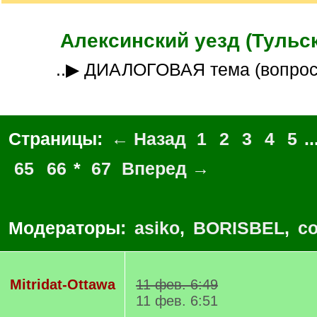
Алексинский уезд (Тульск
..▶ ДИАЛОГОВАЯ тема (вопро
Страницы:
← Назад
1
2
3
4
5
..
65
66
*
67
Вперед →
Модераторы:
asiko
,
BORISBEL
,
co
Mitridat-Ottawa
11 фев. 6:49
11 фев. 6:51