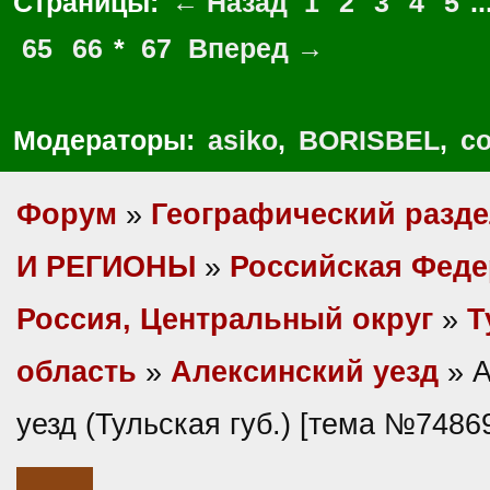
Страницы:
← Назад
1
2
3
4
5
..
65
66
*
67
Вперед →
Модераторы:
asiko
,
BORISBEL
,
co
Форум
»
Географический разд
И РЕГИОНЫ
»
Российская Фед
Россия, Центральный округ
»
Т
область
»
Алексинский уезд
» А
уезд (Тульская губ.) [тема №7486