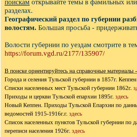
поискам
открывайте темы в фамильных или
разделах.
Географический раздел по губернии разб
волостям.
Большая просьба - придерживать
Волости губернии по уездам смотрите в те
https://forum.vgd.ru/2177/135907/
В поиске ориентируйтесь на справочные материалы -
Города и селения Тульской губернии в 1857г. Кеппе
Списки населенных мест Тульской губернии 1862г.
з
Приходы и церкви Тульской епархии 1895г.
здесь
Новый Кеппен. Приходы Тульской Епархии по данн
ведомостей 1915-1916г.г.
здесь
Список населенных пунктов Тульской губернии по 
переписи населения 1926г.
здесь