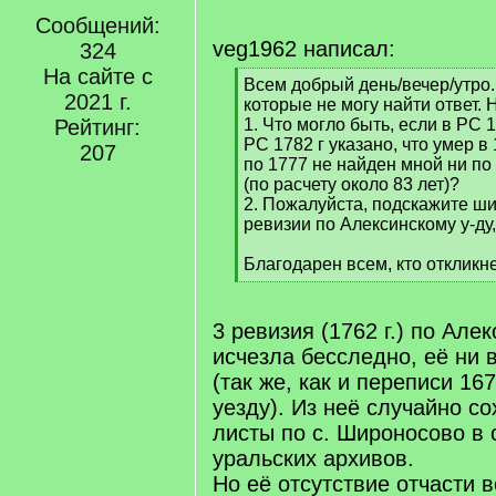
Сообщений:
veg1962 написал:
324
На сайте с
[
Всем добрый день/вечер/утро.
2021 г.
q
которые не могу найти ответ.
]
Рейтинг:
1. Что могло быть, если в РС 1
РС 1782 г указано, что умер в 
207
по 1777 не найден мной ни по 
(по расчету около 83 лет)?
2. Пожалуйста, подскажите ш
ревизии по Алексинскому у-ду
Благодарен всем, кто откликн
[
/
q
3 ревизия (1762 г.) по Але
]
исчезла бесследно, её ни 
(так же, как и переписи 16
уезду). Из неё случайно с
листы по с. Широносово в 
уральских архивов.
Но её отсутствие отчасти 