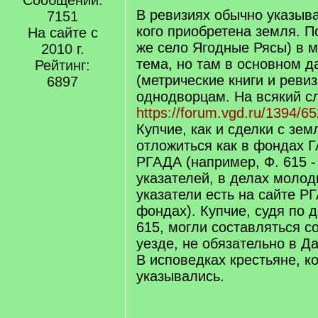
Сообщений:
В ревизиях обычно указывае
7151
кого приобретена земля. П
На сайте с
же село Ягодные Рясы) в 
2010 г.
тема, но там в основном д
Рейтинг:
(метрические книги и ревиз
6897
однодворцам. На всякий с
https://forum.vgd.ru/1394/6
Купчие, как и сделки с зем
отложиться как в фондах Г
РГАДА (например, Ф. 615 -
указателей, в делах молод
указатели есть на сайте Р
фондах). Купчие, судя по 
615, могли составляться с
уезде, не обязательно в Д
В исповедках крестьяне, к
указывались.