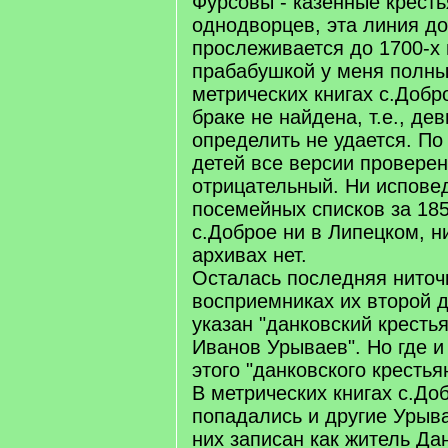
Фурсовы - казенные кресть
однодворцев, эта линия до
прослеживается до 1700-х г
прабабушкой у меня полны
метрических книгах с.Добр
браке не найдена, т.е., д
определить не удается. П
детей все версии проверен
отрицательный. Ни исповед
посемейных списков за 185
с.Доброе ни в Липецком, н
архивах нет.
Осталась последняя ниточк
восприемниках их второй д
указан "данковский кресть
Иванов Урываев". Но где и 
этого "данковского крестья
В метрических книгах с.До
попадались и другие Урыва
них записан как житель Да