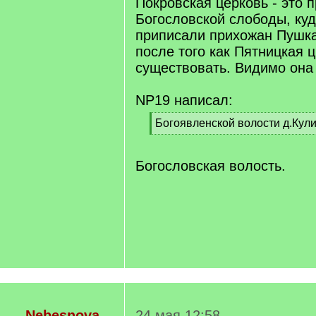
Покровская церковь - это 
Богословской слободы, ку
приписали прихожан Пушка
после того как Пятницкая ц
существовать. Видимо она
NP19 написал:
[
Богоявленской волости д.Кул
q
[
]
/
q
Богословская волость.
]
Nebesnova
24 мая 12:58