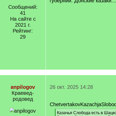
губернии. Донские казаки...
Сообщений:
41
На сайте с
2021 г.
Рейтинг:
29
anpilogov
26 окт. 2025 14:28
Краевед-
родовед
ChetvertakovKazachjaSlobo
[
Казачья Слобода есть в Шацк