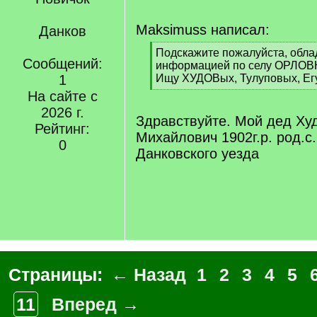
Maksimuss написал:
Данков
[
Подскажите пожалуйста, облад
Сообщений:
q
информацией по селу ОРЛОВК
]
1
Ищу ХУДОВых, Тулуповых, Ег
[
На сайте с
/
2026 г.
q
Здравствуйте. Мой дед Ху
Рейтинг:
]
Михайлович 1902г.р. род.с
0
Данковского уезда
Страницы:
← Назад
1
2
3
4
5
11
Вперед →