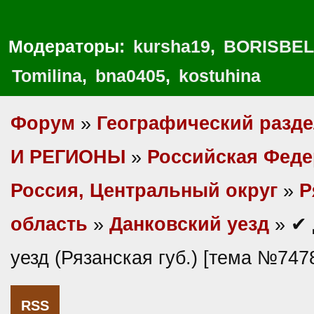
Модераторы:
kursha19
,
BORISBEL
Tomilina
,
bna0405
,
kostuhina
Форум
»
Географический разд
И РЕГИОНЫ
»
Российская Фед
Россия, Центральный округ
»
Р
область
»
Данковский уезд
» ✔ 
уезд (Рязанская губ.) [тема №747
RSS