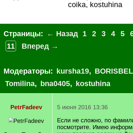
coika, kostuhina
Страницы:
← Назад
1
2
3
4
5
11
Вперед →
Модераторы:
kursha19
,
BORISBEL
Tomilina
,
bna0405
,
kostuhina
PetrFadeev
5 июня 2016 13:36
Если не сложно, по фами
посмотрите. Имею информа