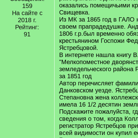
оказались помещичьими кр
159
Свищевка.
На сайте с
Из МК за 1865 год в ГАЛО
2018 г.
своем прапрадедушке. Ан
Рейтинг:
1806 г.р.был временно об
91
крестьянином Госпожи Фе
Ястребцовой.
В интернете нашла книгу В
"Мелкопоместное дворянст
земледельческого района Р
за 1851 год
Автор перечисляет фамили
Данковском уезде. Ястреб
Степановна жена коллежск
имела 16 1/2 десятин земл
Подскажите пожалуйста, г
сведения о том, когда Кол
регистратор Ястребцов пр
всей видимости он купил е