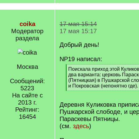
coika
17 мая 15:14
Модератор
17 мая 15:17
раздела
Добрый день!
NP19 написал:
Москва
[
Поискала приход этой Куликов
q
два варианта: церковь Парас
]
Сообщений:
(Пятницкая) в Пушкарской сло
и Покровская (непонятно где).
5223
[
На сайте с
/
2013 г.
q
Деревня Куликовка припис
]
Рейтинг:
Пушкарской слободе, и це
16454
Параскевы Пятницы.
(см.
здесь
)