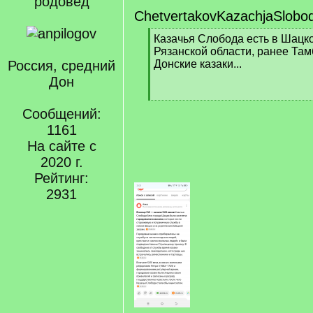
родовед
ChetvertakovKazachjaSlobo
[
Казачья Слобода есть в Шацк
q
Рязанской области, ранее Там
]
Россия, средний
Донские казаки...
Дон
[
Сообщений:
/
q
1161
]
На сайте с
2020 г.
Рейтинг:
2931