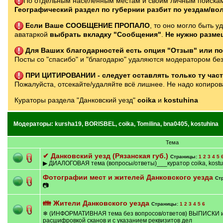
По отдельным населённым местам и своим личным поискам
Географический раздел по губернии разбит по уездам/во
Если Ваше СООБЩЕНИЕ ПРОПАЛО
, то оно могло быть у
аватаркой
выбрать вкладку "Сообщения"
.
Не нужно разме
Для Ваших благодарностей есть опция "Отзыв" или по
Посты со "спасибо" и "благодарю" удаляются модератором без
ПРИ ЦИТИРОВАНИИ - следует оставлять только ту часть
Пожалуйста, отсекайте/удаляйте всё лишнее. Не надо копирова
Кураторы раздела "Данковский уезд"
coika
и
kostuhina
Модераторы:
kursha19
,
BORISBEL
,
coika
,
Tomilina
,
bna0405
,
kostuhina
Тема
✔ Данковский уезд (Рязанская губ.)
Страницы:
1
2
3
4
5
▶ ДИАЛОГОВАЯ тема (вопросы/ответы)___куратор coika, kostu
Фотографии мест и жителей Данковского уезда
Ст
📷
👪 Жители Данковского уезда
Страницы:
1
2
3
4
5
6
❄ (ИНФОРМАТИВНАЯ тема без вопросов/ответов) ВЫПИСКИ из
расшифровкой сканов и с указанием реквизитов дел