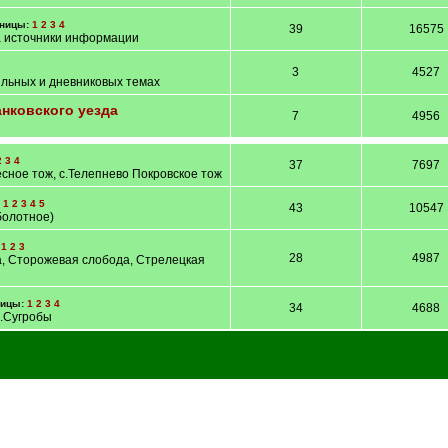
ницы:
1
2
3
4
39
16575
 источники информации
3
4527
льных и дневниковых темах
нковского уезда
7
4956
2
3
4
37
7697
сное тож, с.Телепнево Покровское тож
:
1
2
3
4
5
43
10547
болотное)
:
1
2
3
28
4987
а, Сторожевая слобода, Стрелецкая
ницы:
1
2
3
4
34
4688
с.Сугробы