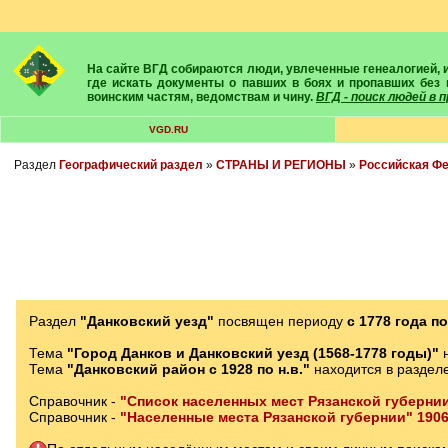
На сайте ВГД собираются люди, увлеченные генеалогией, историей, геральдикой и т.д. Здесь вы найдете собеседников, экспертов, умелых помощников в поисках предков и родственников. Вам подскажут
где искать документы о павших в боях и пропавших без 
воинским частям, ведомствам и чину.
ВГД - поиск людей в
VGD.RU
Раздел
Географический раздел
»
СТРАНЫ И РЕГИОНЫ
»
Российская Ф
Раздел
"Данковский уезд"
посвящен периоду
с 1778 года по
Тема
"Город Данков и Данковский уезд (1568-1778 годы)"
н
Тема
"Данковский район с 1928 по н.в."
находится в разделе
Справочник -
"Список населенных мест Рязанской губернии
Справочник -
"Населенные места Рязанской губернии" 1906 