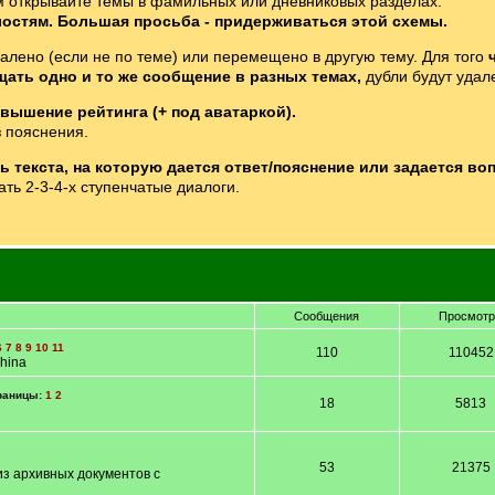
 открывайте темы в фамильных или дневниковых разделах.
лостям. Большая просьба - придерживаться этой схемы.
далено (если не по теме) или перемещено в другую тему. Для того
щать одно и то же сообщение в разных темах,
дубли будут удал
вышение рейтинга (+ под аватаркой).
 пояснения.
 текста, на которую дается ответ/пояснение или задается воп
ть 2-3-4-х ступенчатые диалоги.
Сообщения
Просмот
6
7
8
9
10
11
110
110452
hina
раницы:
1
2
18
5813
53
21375
 архивных документов с