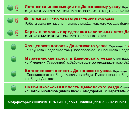
Источники информации по Данковскому уезду
Стра
❄ (ИНФОРМАТИВНАЯ тема без вопросов/ответов) ССЫЛКИ на
🌐 НАВИГАТОР по темам участников форума
Работающих по населенным местам Данковского уезда в фами
Карты в помощь определения населенных мест Да
❄ ИНФОРМАТИВНАЯ тема без вопросов/ответов
Хрущевская волость Данковского уезда
Страницы:
1
- с.Хрущево Подлесное тож (Новоспасское), с.Спешнево Подле
Мураевинская волость Данковского уезда
Страницы
- с.Мураевня (Муроевня), с.Заболотское Богородицкое тож (За
Богословская волость Данковского уезда
Страницы
- Богословская слобода, Казачья слобода, Пушкарская слобод
слобода г.Данкова
Ново-Никольская волость Данковского уезда
Стра
- с.Ново-Никольское (Аннин верх, Самодуровка), с.Перехваль, 
Модераторы:
kursha19
,
BORISBEL
,
coika
,
Tomilina
,
bna0405
,
kostuhina