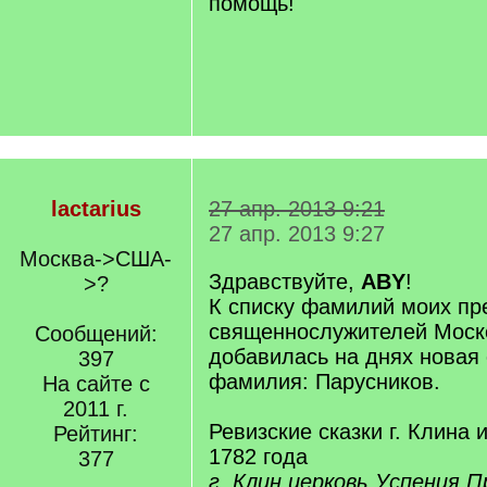
помощь!
lactarius
27 апр. 2013 9:21
27 апр. 2013 9:27
Москва->США-
Здравствуйте,
ABY
!
>?
К списку фамилий моих пр
священнослужителей Моско
Сообщений:
добавилась на днях новая 
397
фамилия: Парусников.
На сайте с
2011 г.
Ревизские сказки г. Клина 
Рейтинг:
1782 года
377
г. Клин церковь Успения 