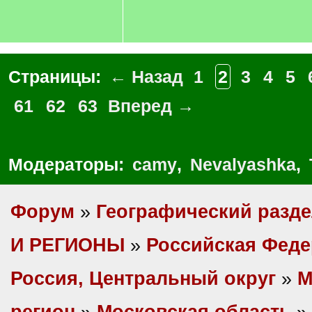
Страницы:
← Назад
1
2
3
4
5
61
62
63
Вперед →
Модераторы:
camy
,
Nevalyashka
,
Форум
»
Географический разд
И РЕГИОНЫ
»
Российская Фед
Россия, Центральный округ
»
М