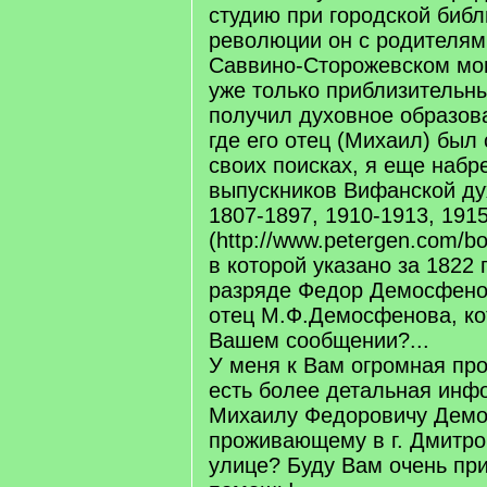
студию при городской библ
революции он с родителям
Саввино-Сторожевском мо
уже только приблизительны
получил духовное образова
где его отец (Михаил) был
своих поисках, я еще набр
выпускников Вифанской д
1807-1897, 1910-1913, 1915,
(http://www.petergen.com/bo
в которой указано за 1822 г
разряде Федор Демосфенов
отец М.Ф.Демосфенова, ко
Вашем сообщении?...
У меня к Вам огромная про
есть более детальная инф
Михаилу Федоровичу Демо
проживающему в г. Дмитро
улице? Буду Вам очень при