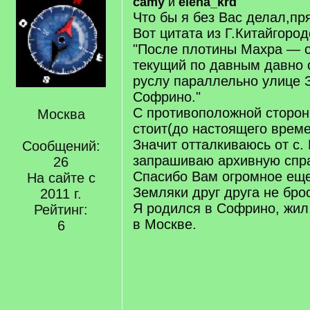
camy
и
elena_krd
Что бы я без Вас делал,пр
Вот цитата из Г.Китайгород
"После плотины Махра — с
текущий по давным ­давно
руслу параллельно улице 
Софрино."
С противоположной сторон
Москва
стоит(до настоящего врем
Значит отталкиваюсь от с.
Сообщений:
запрашиваю архивную спра
26
Спасибо Вам огромное еще
На сайте с
Земляки друг друга не бро
2011 г.
Я родился в Софрино, жил 
Рейтинг:
в Москве.
6