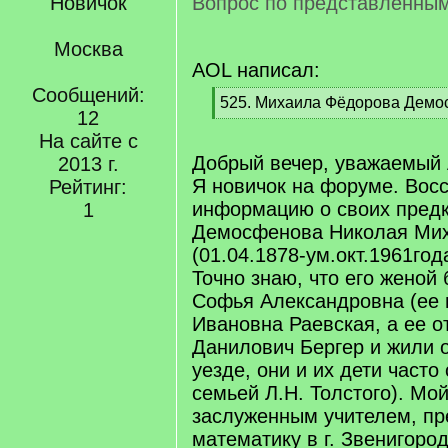
Новичок
Вопрос по представленны
Москва
AOL написал:
Сообщений:
[
525. Михаила Фёдорова Дем
12
q
[
]
На сайте с
/
q
Добрый вечер, уважаемый
2013 г.
]
Я новичок на форуме. Вос
Рейтинг:
информацию о своих предк
1
Демосфенова Николая Ми
(01.04.1878-ум.окт.1961год
Точно знаю, что его женой
Софья Александровна (ее 
Ивановна Раевская, а ее о
Данилович Бергер и жили 
уезде, они и их дети часто
семьей Л.Н. Толстого). Мо
заслуженным учителем, п
математику в г. Звенигоро