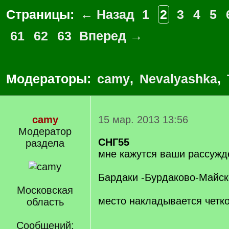
Страницы:
← Назад
1
2
3
4
5
61
62
63
Вперед →
Модераторы:
camy
,
Nevalyashka
,
camy
15 мар. 2013 13:56
Модератор
СНГ55
раздела
мне кажутся ваши рассуж
Бардаки -Бурдаково-Майск
Московская
место накладывается четк
область
Сообщений: