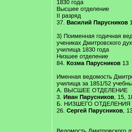
1830 года
Высшее отделение
II разряд
37.
Василий Парусников
1
3) Поименная годичная ве
учениках Дмитровского дух
училища 1830 года
Низшее отделение
84.
Козма Парусников
13
Именная ведомость Дмитро
училища за 1851/52 учебны
А. ВЫСШЕЕ ОТДЕЛЕНИЕ
3.
Иван Парусников
, 15, 
Б. НИЗШЕГО ОТДЕЛЕНИЯ
26.
Сергей Парусников
, 1
Ведомость Дмитровского д