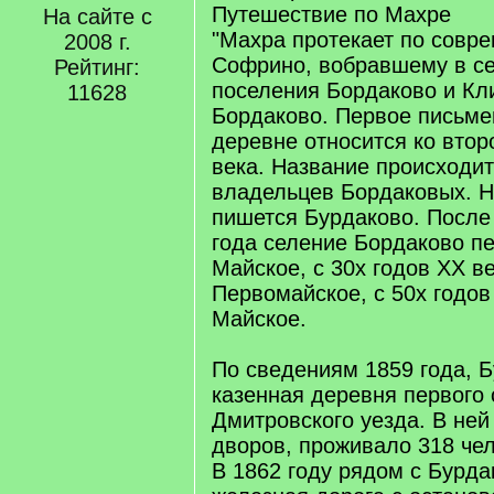
Путешествие по Махре
На сайте с
"Махра протекает по совр
2008 г.
Софрино, вобравшему в с
Рейтинг:
поселения Бордаково и Кл
11628
Бордаково. Первое письме
деревне относится ко вто
века. Название происходи
владельцев Бордаковых. Н
пишется Бурдаково. После
года селение Бордаково п
Майское, с 30­х годов ХХ в
Первомайское, с 50­х годо
Майское.
По сведениям 1859 года, 
казенная деревня первого 
Дмитровского уезда. В ней
дворов, проживало 318 чел
В 1862 году рядом с Бурд