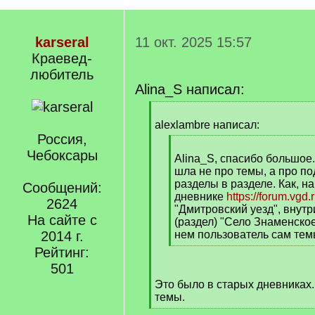
karseral
11 окт. 2025 15:57
Краевед-
любитель
Alina_S написал:
[
q
alexlambre написал:
]
Россия,
[
Чебоксары
q
Alina_S, спасибо большое.
]
шла не про темы, а про под
разделы в разделе. Как, н
Сообщений:
дневнике
https://forum.vgd.
2624
"Дмитровский уезд", внутр
На сайте с
(раздел) "Село Знаменское
2014 г.
нем пользователь сам темы
[
Рейтинг:
/
501
q
Это было в старых дневниках.
]
темы.
[