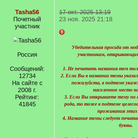
Tasha56
17 окт. 2025 13:19
Почетный
23 ноя. 2025 21:18
учаcтник
Убедительная просьба от мо
Россия
участникам, открывающим
Сообщений:
1. Не печатать названия тем то
12734
2. Если Вы в названии темы указал
На сайте с
пожалуйста, в подтеме укажи
2008 г.
населенное место н
Рейтинг:
3. Если Вы открываете тему по 
41845
рода, то тоже в подтеме целесоо
проживания этих 
4. Название темы следует печата
буквы.