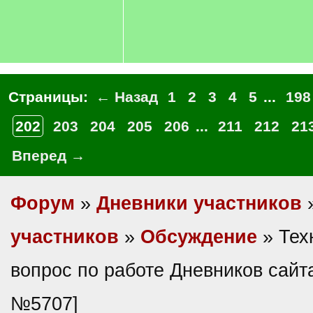
Страницы:
← Назад
1
2
3
4
5
...
198
202
203
204
205
206
...
211
212
21
Вперед →
Форум
»
Дневники участников
участников
»
Обсуждение
» Тех
вопрос по работе Дневников сайт
№5707]