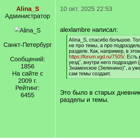
Alina_S
10 окт. 2025 22:53
Администратор
alexlambre написал:
[
Alina_S, спасибо большое. То
Санкт-Петербург
q
не про темы, а про подразделы
]
разделе. Как, например, в это
https://forum.vgd.ru/7505/.
Есть 
Сообщений:
уезд", внутри него подраздел 
1856
Знаменское (Зеленино)", а уж
На сайте с
сам темы создает.
[
2009 г.
/
Рейтинг:
q
Это было в старых дневник
6455
]
разделы и темы.