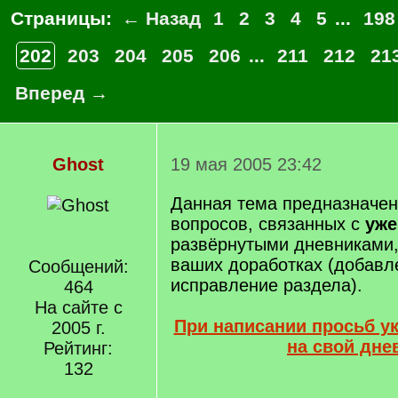
Страницы:
← Назад
1
2
3
4
5
...
198
202
203
204
205
206
...
211
212
21
Вперед →
Ghost
19 мая 2005 23:42
Данная тема предназначен
вопросов, связанных с
уже
развёрнутыми дневниками
ваших доработках (добавл
Сообщений:
исправление раздела).
464
На сайте с
При написании просьб у
2005 г.
на свой дне
Рейтинг:
132